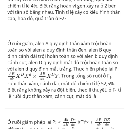
chiếm tỉ lệ 4%. Biết rằng hoán vị gen xảy ra ở 2 bên
với tần số bằng nhau. Tính tỉ lệ cây có kiểu hình thân
cao, hoa đỏ, quả tròn ở F2?
Ở ruồi giấm, alen A quy định thân xám trội hoàn
toàn so với alen a quy định thân đen; alen B quy
định cánh dài trội hoàn toàn so với alen b quy định
cánh cụt; alen D quy định mắt đỏ trội hoàn toàn so
với alen d quy định mắt trắng. Thực hiện phép lai P:
A
B
a
b
X
D
X
d
×
A
B
a
b
X
D
Y
A
B
A
B
D
d
D
×
. Trong tổng số ruồi ở F
,
X
X
X
Y
1
a
b
a
b
ruồi thân xám, cánh dài, mắt đỏ chiếm tỉ lệ 52,5%.
Biết rằng không xảy ra đột biến, theo lí thuyết, ở F
tỉ
1
lệ ruồi đực thân xám, cánh cụt, mắt đỏ là
A
b
a
B
D
e
d
e
A
B
a
b
D
E
d
e
m
D
e
D
E
A
b
A
B
Ở ruồi giấm phép lai P: ♂
X
Y× ♀
a
B
d
e
a
b
d
e
M
m