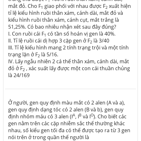
1
mắt đỏ. Cho F
giao phối với nhau được F
xuất hiện
1
2
tỉ lệ kiểu hình ruồi thân xám, cánh dài, mắt đỏ và
kiểu hình ruồi thân xám, cánh cụt, mắt trắng là
51,25%. Có bao nhiêu nhận xét sau đây đúng?
I. Con ruồi cái F
có tần số hoán vị gen là 40%.
1
II. Tỉ lệ ruồi cái dị hợp 3 cặp gen ở F
là 3/40
2
III. Tỉ lệ kiểu hình mang 2 tính trạng trội và một tính
trạng lặn ở F
là 5/16.
2
IV. Lấy ngẫu nhiên 2 cá thể thân xám, cánh dài, mắt
đỏ ở F
, xác suất lấy được một con cái thuần chủng
2
là 24/169
Ở người, gen quy định màu mắt có 2 alen (A và a),
gen quy định dạng tóc có 2 alen (B và b), gen quy
A
B
O
định nhóm máu có 3 alen (I
, I
và I
). Cho biết các
gen nằm trên các cặp nhiễm sắc thể thường khác
nhau, số kiểu gen tối đa có thể được tạo ra từ 3 gen
nói trên ở trong quần thể người là