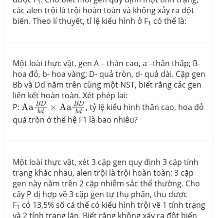
1
các alen trội là trội hoàn toàn và không xảy ra đột
biến. Theo lí thuyết, tỉ lệ kiểu hình ở F
có thể là:
1
Một loài thực vật, gen A – thân cao, a –thân thấp; B-
hoa đỏ, b- hoa vàng; D- quả tròn, d- quả dài. Cặp gen
Bb và Dd nằm trên cùng một NST, biết rằng các gen
liên kết hoàn toàn. Xét phép lai:
Aa
B
D
b
d
×
Aa
B
D
b
d
B
D
B
D
P:
Aa
×
Aa
, tỷ lệ kiểu hình thân cao, hoa đỏ
b
d
b
d
quả tròn ở thế hệ F1 là bao nhiêu?
Một loài thực vật, xét 3 cặp gen quy định 3 cặp tính
trạng khác nhau, alen trội là trội hoàn toàn; 3 cặp
gen này nằm trên 2 cặp nhiễm sắc thể thường. Cho
cây P dị hợp về 3 cặp gen tự thụ phấn, thu được
F
có 13,5% số cá thể có kiểu hình trội về 1 tính trạng
1
và 2 tính trạng lặn. Biết rằng không xảy ra đột biến