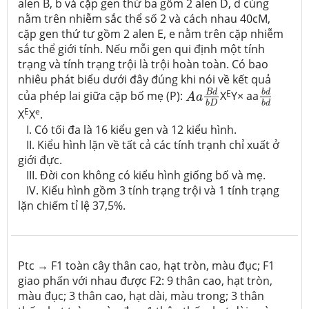
alen B, b và cặp gen thứ ba gồm 2 alen D, d cùng
nằm trên nhiễm sắc thể số 2 và cách nhau 40cM,
cặp gen thứ tư gồm 2 alen E, e nằm trên cặp nhiễm
sắc thể giới tính. Nếu mỗi gen qui định một tính
trạng và tính trạng trội là trội hoàn toàn. Có bao
nhiêu phát biểu dưới đây đúng khi nói về kết quả
b
d
b
d
A
a
B
d
b
D
E
b
d
B
d
của phép lai giữa cặp bố mẹ (P):
X
Y× aa
A
a
b
D
b
d
E
e
X
X
.
I. Có tối đa là 16 kiểu gen và 12 kiểu hình.
II. Kiểu hình lặn về tất cả các tính trạnh chỉ xuất ở
giới đực.
III. Đời con không có kiểu hình giống bố và mẹ.
IV. Kiểu hình gồm 3 tính trạng trội và 1 tính trạng
lặn chiếm tỉ lệ 37,5%.
Ptc → F1 toàn cây thân cao, hạt tròn, màu đục; F1
giao phấn với nhau được F2: 9 thân cao, hạt tròn,
màu đục; 3 thân cao, hạt dài, màu trong; 3 thân