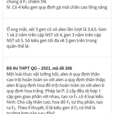
chủng ở F
chiếm 5%
1
IV. Có 4 kiểu gen quy định gà mái chân cao lông vàng
Ở ong mật, xét 3 gen có số alen lần lượt là 3,4,5. Gen
1 và 2 nằm trên cặp NST số 4, gen 3 nằm trên cặp
NST số 5. Số kiểu gen tối đa về 3 gen trên trong
quần thể là:
Đề thi THPT QG – 2021, mã đề 206
Một loài thực vật lưỡng bội, alen A quy định thân
cao trội hoàn toàn so với alen a quy định thân thấp;
alen B quy định hoa đỏ trội hoàn toàn so với alen b
quy định hoa trắng.
Phép lai P: 2 cây đều dị hợp 1
cặp gen giao phấn với nhau, tạo ra F
có 4 loại kiểu
1
hình. Cho cây thân cao, hoa đỏ F
tự thụ phấn, tạo
1
ra F
. Theo lí thuyết, tỉ lệ kiểu gen ở F
có thể là
2
2
trường hợp nào sau đây?