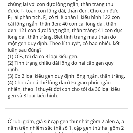
chủng lai với con đực lông ngắn, thân trắng thu
được F
toàn con lông dài, thân đen. Cho con đực
1
F
lai phân tích, F
có tỉ lệ phân li kiểu hình 122 con
1
a
cái lông ngắn, thân đen: 40 con cái lông dài, thân
đen: 121 con đực lông ngắn, thân trắng: 41 con đực
lông dài, thân trắng. Biết tính trạng màu thân do
một gen quy định. Theo lí thuyết, có bao nhiêu kết
luận sau đúng?
(1) Ở F
tối đa có 8 loại kiểu gen.
a
(2) Tính trạng chiều dài lông do hai cặp gen quy
định.
(3) Có 2 loại kiểu gen quy định lông ngắn, thân trắng.
(4) Cho các cá thế lông dài ờ Fa giao phối ngẫu
nhiên, theo lí thuyết đời con cho tối da 36 loại kiểu
gen và 8 loại kiểu hình.
Ở ruồi giấm, giả sử cặp gen thứ nhất gồm 2 alen A, a
nằm trên nhiễm sắc thể số 1, cặp gen thứ hai gồm 2