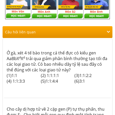
Câu hỏi liên quan
Ở gà, xét 4 tế bào trong cá thể đực có kiểu gen
d
d
AaBbX
X
trải qua giảm phân bình thường tạo tối đa
các loại giao tử. Có bao nhiêu dãy tỷ lệ sau đây có
thể đúng với các loại giao tử này?
(1)1:1
(2) 1:1:1:1
(3)1:1:2:2
(4) 1:1:3:3
(5)1:1:4:4
(6)3:1
Cho cây dị hợp tử về 2 cặp gen (P) tự thụ phấn, thu
được F
. Cho biết mỗi gen quy định một tính trạng,