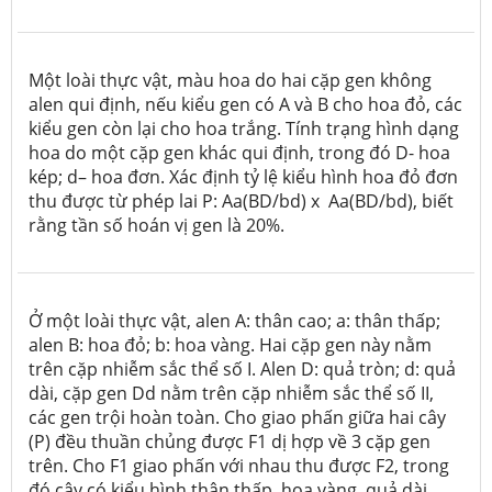
Một loài thực vật, màu hoa do hai cặp gen không
alen qui định, nếu kiểu gen có A và B cho hoa đỏ, các
kiểu gen còn lại cho hoa trắng. Tính trạng hình dạng
hoa do một cặp gen khác qui định, trong đó D- hoa
kép; d– hoa đơn. Xác định tỷ lệ kiểu hình hoa đỏ đơn
thu được từ phép lai P: Aa(BD/bd) x Aa(BD/bd), biết
rằng tần số hoán vị gen là 20%.
Ở một loài thực vật, alen A: thân cao; a: thân thấp;
alen B: hoa đỏ; b: hoa vàng. Hai cặp gen này nằm
trên cặp nhiễm sắc thể số I. Alen D: quả tròn; d: quả
dài, cặp gen Dd nằm trên cặp nhiễm sắc thể số II,
các gen trội hoàn toàn. Cho giao phấn giữa hai cây
(P) đều thuần chủng được F1 dị hợp về 3 cặp gen
trên. Cho F1 giao phấn với nhau thu được F2, trong
đó cây có kiểu hình thân thấp, hoa vàng, quả dài