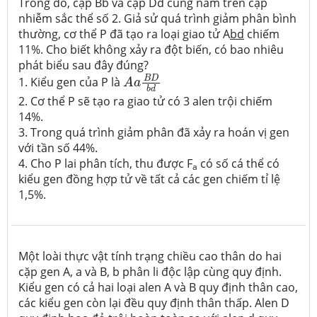
Trong đó, cặp Bb và cặp Dd cùng nằm trên cặp
nhiễm sắc thể số 2. Giả sử quá trình giảm phân bình
thường, cơ thể P đã tạo ra loại giao tử A
bd
chiếm
11%. Cho biết không xảy ra đột biến, có bao nhiêu
phát biểu sau đây đúng?
A
a
B
D
b
d
B
D
1. Kiểu gen của P là
A
a
b
d
2. Cơ thể P sẽ tạo ra giao tử có 3 alen trội chiếm
14%.
3. Trong quá trình giảm phân đã xảy ra hoán vị gen
với tần số 44%.
4. Cho P lai phân tích, thu được F
có số cá thể có
a
kiểu gen đồng hợp tử về tất cả các gen chiếm tỉ lệ
1,5%.
Một loài thực vật tính trạng chiều cao thân do hai
cặp gen A, a và B, b phân li độc lập cùng quy định.
Kiểu gen có cả hai loại alen A và B quy định thân cao,
các kiểu gen còn lại đều quy định thân thấp. Alen D