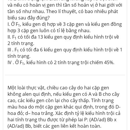
và nếu có hoán vị gen thì tần số hoán vị ở hai giới với
tần số như nhau. Theo lí thuyết, có bao nhiêu phát
biểu sau đây đúng?
I. Ở F
, kiểu gen dị hợp về 3 cặp gen và kiểu gen đồng
1
hợp 3 cặp gen luôn có tỉ lệ bằng nhau.
II. F
có tối đa 13 kiểu gen quy định kiểu hình trội về
1
2 tính trạng.
III . F
có tối đa 6 kiểu gen quy định kiểu hình trội về 1
1
tính trạng.
IV . Ở F
, kiểu hình có 2 tính trạng trội chiếm 45%.
1
Một loài thực vật, chiều cao cây do hai cặp gen
không alen qui định, nếu kiểu gen có A và B cho cây
cao, các kiểu gen còn lại cho cây thấp. Tính trạng
màu hoa do một cặp gen khác qui định, trong đó D-
hoa đỏ; d– hoa trắng. Xác định tỷ lệ kiểu hình trội cả
hai tính trạng thu được từ phép lai P: (AD/ad) Bb x
(AD/ad) Bb, biết các gen liên kết hoàn toàn.