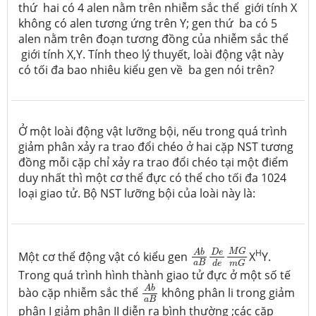
thứ hai có 4 alen nằm trên nhiễm sắc thể giới tính X
không có alen tương ứng trên Y; gen thứ ba có 5
alen nằm trên đoạn tương đồng của nhiễm sắc thể
giới tính X,Y. Tính theo lý thuyết, loài động vật này
có tối đa bao nhiêu kiểu gen về ba gen nói trên?
Ở một loài động vật lưỡng bội, nếu trong quá trình
giảm phân xảy ra trao đổi chéo ở hai cặp NST tương
đồng mỗi cặp chỉ xảy ra trao đổi chéo tại một điểm
duy nhất thì một cơ thể đực có thể cho tối đa 1024
loại giao tử. Bộ NST lưỡng bội của loài này là:
A
b
a
B
D
e
d
e
M
G
m
G
M
G
H
D
e
A
b
Một cơ thể động vật có kiểu gen
X
Y.
a
B
d
e
m
G
Trong quá trình hình thành giao tử đực ở một số tế
A
b
a
B
A
b
bào cặp nhiễm sắc thể
không phân li trong giảm
a
B
phân I giảm phân II diễn ra bình thường ;các cặp