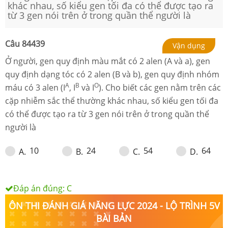
khác nhau, số kiểu gen tối đa có thể được tạo ra
từ 3 gen nói trên ở trong quần thể người là
Câu
84439
Vận dụng
Ở người, gen quy định màu mắt có 2 alen (A và a), gen
quy định dạng tóc có 2 alen (B và b), gen quy định nhóm
A
B
O
máu có 3 alen (I
, I
và I
). Cho biết các gen nằm trên các
cặp nhiễm sắc thể thường khác nhau, số kiểu gen tối đa
có thể được tạo ra từ 3 gen nói trên ở trong quần thể
người là
10
24
54
64
A
.
B
.
C
.
D
.
Đáp án đúng:
C
ÔN THI ĐÁNH GIÁ NĂNG LỰC 2024 - LỘ TRÌNH 5V
BÀI BẢN