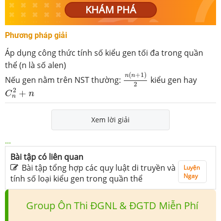
KHÁM PHÁ
Phương pháp giải
Áp dụng công thức tính số kiểu gen tối đa trong quần
thể (n là số alen)
n
(
n
+
1
)
2
(
+
1
)
n
n
Nếu gen nằm trên NST thường:
kiểu gen hay
2
C
n
2
+
n
2
+
C
n
n
Xem lời giải
...
Bài tập có liên quan
Bài tập tổng hợp các quy luật di truyền và
Luyện
Ngay
tính số loại kiểu gen trong quần thể
Group Ôn Thi ĐGNL & ĐGTD Miễn Phí