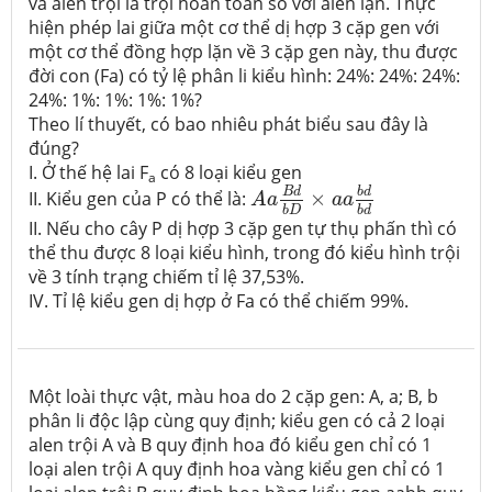
và alen trội là trội hoàn toàn so với alen lặn. Thực
hiện phép lai giữa một cơ thể dị hợp 3 cặp gen với
một cơ thể đồng hợp lặn về 3 cặp gen này, thu được
đời con (Fa) có tỷ lệ phân li kiểu hình: 24%: 24%: 24%:
24%: 1%: 1%: 1%: 1%?
Theo lí thuyết, có bao nhiêu phát biểu sau đây là
đúng?
I. Ở thế hệ lai F
có 8 loại kiểu gen
a
A
a
B
d
b
D
×
a
a
b
d
b
d
b
d
B
d
II. Kiểu gen của P có thể là:
×
A
a
a
a
b
D
b
d
II. Nếu cho cây P dị hợp 3 cặp gen tự thụ phấn thì có
thể thu được 8 loại kiểu hình, trong đó kiểu hình trội
về 3 tính trạng chiếm tỉ lệ 37,53%.
IV. Tỉ lệ kiểu gen dị hợp ở Fa có thể chiếm 99%.
Một loài thực vật, màu hoa do 2 cặp gen: A, a; B, b
phân li độc lập cùng quy định; kiểu gen có cả 2 loại
alen trội A và B quy định hoa đó kiểu gen chỉ có 1
loại alen trội A quy định hoa vàng kiểu gen chỉ có 1