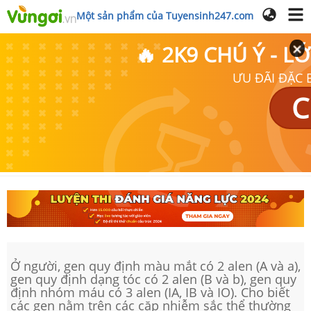
Một sản phẩm của Tuyensinh247.com
🔥 2K9 CHÚ Ý - 
ƯU ĐÃI ĐẶC B
C
Ở người, gen quy định màu mắt có 2 alen (A và a),
gen quy định dạng tóc có 2 alen (B và b), gen quy
định nhóm máu có 3 alen (IA, IB và IO). Cho biết
các gen nằm trên các cặp nhiễm sắc thể thường