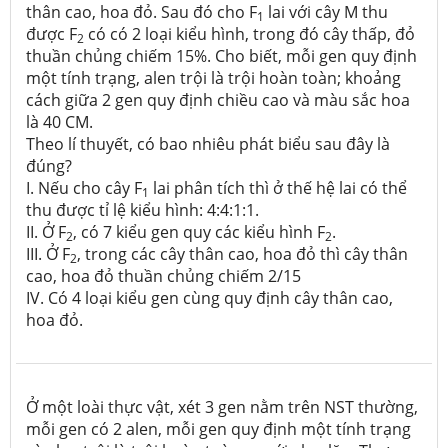
thân cao, hoa đỏ. Sau đó cho F
lai với cây M thu
1
được F
có có 2 loại kiểu hình, trong đó cây thấp, đỏ
2
thuần chủng chiếm 15%. Cho biết, mỗi gen quy định
một tính trạng, alen trội là trội hoàn toàn; khoảng
cách giữa 2 gen quy định chiều cao và màu sắc hoa
là 40 CM.
Theo lí thuyết, có bao nhiêu phát biểu sau đây là
đúng?
I. Nếu cho cây F
lai phân tích thì ở thế hệ lai có thể
1
thu được tỉ lệ kiểu hình: 4:4:1:1.
II. Ở F
, có 7 kiểu gen quy các kiểu hình F
.
2
2
III. Ở F
, trong các cây thân cao, hoa đỏ thì cây thân
2
cao, hoa đỏ thuần chủng chiếm 2/15
IV. Có 4 loại kiểu gen cùng quy định cây thân cao,
hoa đỏ.
Ở một loài thực vật, xét 3 gen nằm trên NST thường,
mỗi gen có 2 alen, mỗi gen quy định một tính trạng