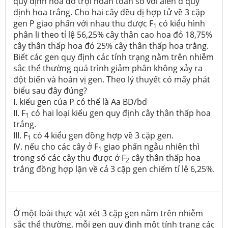
quy định hoa đỏ trội hoàn toàn so với alen d quy
định hoa trắng. Cho hai cây đều dị hợp tử về 3 cặp
gen P giao phấn với nhau thu được F
có kiểu hình
1
phân li theo tỉ lệ 56,25% cây thân cao hoa đỏ 18,75%
cây thân thấp hoa đỏ 25% cây thân thấp hoa trắng.
Biết các gen quy định các tính trạng nằm trên nhiễm
sắc thể thường quá trình giảm phân không xảy ra
đột biến và hoán vị gen. Theo lý thuyết có mấy phát
biểu sau đây đúng?
I. kiểu gen của P có thể là Aa BD/bd
II. F
có hai loại kiểu gen quy định cây thân thấp hoa
1
trắng.
III. F
có 4 kiểu gen đồng hợp về 3 cặp gen.
1
IV. nếu cho các cây ở F
giao phấn ngẫu nhiên thì
1
trong số các cây thu được ở F
cây thân thấp hoa
2
trắng đồng hợp lặn về cả 3 cặp gen chiếm tỉ lệ 6,25%.
Ở một loài thực vật xét 3 cặp gen nằm trên nhiễm
sắc thể thường, mỗi gen quy định một tính trạng các