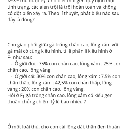
X
X
thu được F
. Cho biết mỗi gen quy định một
1
tính trạng, các alen trội là trội hoàn toàn và không
có đột biến xảy ra. Theo lí thuyết, phát biểu nào sau
đây là đúng?
Cho giao phối giữa gà trống chân cao, lông xám với
gà mái có cùng kiểu hình, tỉ lệ phân li kiểu hình ở
F
như sau:
1
- Ở giới đực: 75% con chân cao, lông xám : 25% con
chân cao, lông vàng.
- Ở giới cái: 30% con chân cao, lông xám : 7,5% con
chân thấp, lông xám : 42,5% con chân thấp, lông
vàng : 20% con chân cao, lông vàng.
Hỏi ở F
gà trống chân cao, lông xám có kiểu gen
1
thuần chủng chiếm tỷ lệ bao nhiêu ?
Ở một loài thú, cho con cái lông dài, thân đen thuần