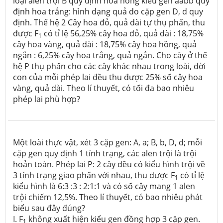
loại alen trội B quy định hoa hồng kiểu gen aabb quy
định hoa trắng: hình dạng quả do cặp gen D, d quy
định. Thế hệ 2 Cây hoa đỏ, quả dài tự thụ phấn, thu
được F
có tỉ lệ 56,25% cây hoa đỏ, quả dài : 18,75%
1
cây hoa vàng, quả dài : 18,75% cây hoa hồng, quả
ngắn : 6,25% cây hoa trắng, quả ngắn. Cho cây ở thế
hệ P thụ phấn cho các cây khác nhau trong loài, đời
con của mỗi phép lai đều thu được 25% số cây hoa
vàng, quả dài. Theo lí thuyết, có tối đa bao nhiêu
phép lai phù hợp?
Một loài thực vật, xét 3 cặp gen: A, a; B, b, D, d; mỗi
cặp gen quy định 1 tính trạng, các alen trội là trội
hoản toàn. Phép lai P: 2 cây đều có kiểu hình trội về
3 tính trạng giao phấn với nhau, thu được F
có tỉ lệ
1
kiểu hình là 6:3 :3 : 2:1:1 và có số cây mang 1 alen
trội chiếm 12,5%. Theo lí thuyết, có bao nhiêu phát
biểu sau đây đúng?
I. F
không xuất hiện kiểu gen đồng hợp 3 cặp gen.
1