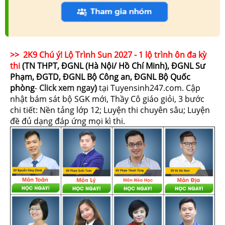
>> 2K9 Chú ý! Lộ Trình Sun 2027 - 1 lộ trình ôn đa kỳ
thi
(TN THPT, ĐGNL (Hà Nội/ Hồ Chí Minh), ĐGNL Sư
Phạm, ĐGTD, ĐGNL Bộ Công an, ĐGNL Bộ Quốc
phòng
-
Click xem ngay
)
tại Tuyensinh247.com.
Cập
nhật bám sát bộ SGK mới, Thầy Cô giáo giỏi, 3 bước
chi tiết: Nền tảng lớp 12; Luyện thi chuyên sâu; Luyện
đề đủ dạng đáp ứng mọi kì thi.