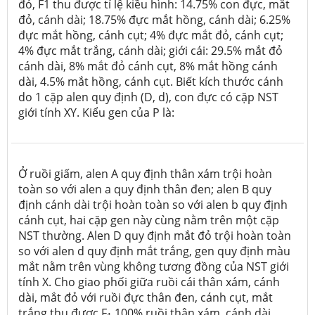
đỏ, F1 thu được tỉ lệ kiều hình: 14.75% con đực, mắt
đỏ, cánh dài; 18.75% đực mắt hồng, cánh dài; 6.25%
đực mắt hồng, cánh cụt; 4% đực mắt đỏ, cánh cụt;
4% đực mắt trắng, cánh dài; giới cái: 29.5% mắt đỏ
cánh dài, 8% mắt đỏ cánh cụt, 8% mắt hồng cánh
dài, 4.5% mắt hồng, cánh cụt. Biết kích thước cánh
do 1 cặp alen quy định (D, d), con đực có cặp NST
giới tính XY. Kiểu gen của P là:
Ở ruồi giấm, alen A quy định thân xám trội hoàn
toàn so với alen a quy định thân đen; alen B quy
định cánh dài trội hoàn toàn so với alen b quy định
cánh cụt, hai cặp gen này cùng nằm trên một cặp
NST thường. Alen D quy định mắt đỏ trội hoàn toàn
so với alen d quy định mắt trắng, gen quy định màu
mắt nằm trên vùng không tương đồng của NST giới
tính X. Cho giao phối giữa ruồi cái thân xám, cánh
dài, mắt đỏ với ruồi đực thân đen, cánh cụt, mắt
trắng thu được F
100% ruồi thân xám, cánh dài,