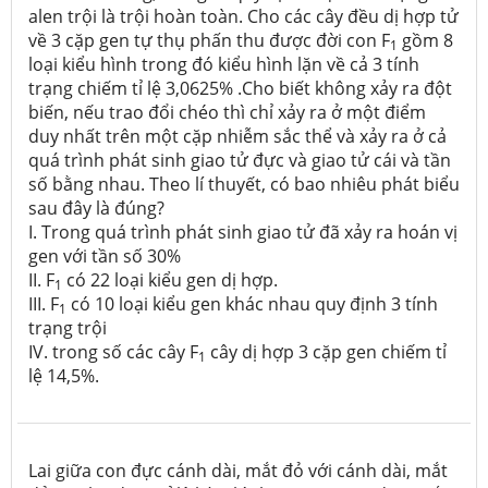
alen trội là trội hoàn toàn. Cho các cây đều dị hợp tử
về 3 cặp gen tự thụ phấn thu được đời con F
gồm 8
1
loại kiểu hình trong đó kiểu hình lặn về cả 3 tính
trạng chiếm tỉ lệ 3,0625% .Cho biết không xảy ra đột
biến, nếu trao đổi chéo thì chỉ xảy ra ở một điểm
duy nhất trên một cặp nhiễm sắc thể và xảy ra ở cả
quá trình phát sinh giao tử đực và giao tử cái và tần
số bằng nhau. Theo lí thuyết, có bao nhiêu phát biểu
sau đây là đúng?
I. Trong quá trình phát sinh giao tử đã xảy ra hoán vị
gen với tần số 30%
II. F
có 22 loại kiểu gen dị hợp.
1
III. F
có 10 loại kiểu gen khác nhau quy định 3 tính
1
trạng trội
IV. trong số các cây F
cây dị hợp 3 cặp gen chiếm tỉ
1
lệ 14,5%.
Lai giữa con đực cánh dài, mắt đỏ với cánh dài, mắt