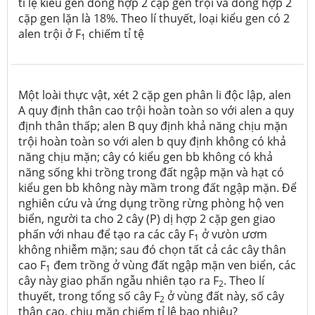
tỉ lệ kiểu gen đồng hợp 2 cặp gen trội và đồng hợp 2
cặp gen lặn là 18%. Theo lí thuyết, loại kiểu gen có 2
alen trội ở F
chiếm tỉ tệ
1
Một loài thực vật, xét 2 cặp gen phân li độc lập, alen
A quy định thân cao trội hoàn toàn so với alen a quy
định thân thấp; alen B quy định khả năng chịu mặn
trội hoàn toàn so với alen b quy định không có khả
năng chịu mặn; cây có kiểu gen bb không có khả
năng sống khi trồng trong đất ngập mặn và hạt có
kiểu gen bb không này mầm trong đất ngập mặn. Để
nghiên cứu và ứng dụng trồng rừng phòng hộ ven
biển, người ta cho 2 cây (P) dị hợp 2 cặp gen giao
phấn với nhau để tạo ra các cây F
ở vưòn ươm
1
không nhiễm mặn; sau đó chọn tất cả các cây thân
cao F
đem trồng ở vùng đất ngập mặn ven biển, các
1
cây này giao phấn ngẫu nhiên tạo ra F
. Theo lí
2
thuyết, trong tổng số cây F
ở vùng đất này, số cây
2
thân cao, chịu mặn chiếm tỉ lệ bao nhiêu?