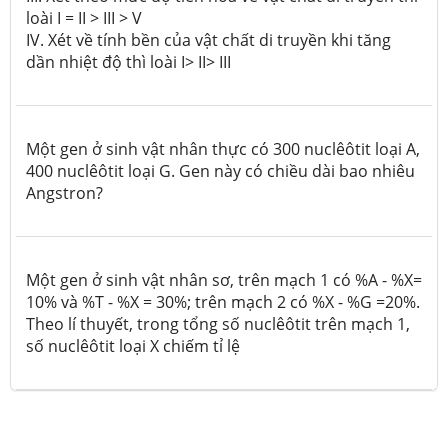
loài I = II > III > V
IV. Xét về tính bền của vật chất di truyền khi tăng
dần nhiệt độ thì loài I> II> III
Một gen ở sinh vật nhân thực có 300 nuclêôtit loại A,
400 nuclêôtit loại G. Gen này có chiều dài bao nhiêu
Angstron?
Một gen ở sinh vật nhân sơ, trên mạch 1 có %A - %X=
10% và %T - %X = 30%; trên mạch 2 có %X - %G =20%.
Theo lí thuyết, trong tổng số nuclêôtit trên mạch 1,
số nuclêôtit loại X chiếm tỉ lệ