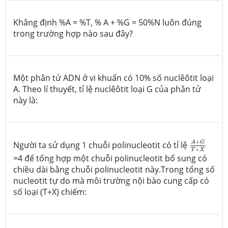
Khẳng định %A = %T, % A + %G = 50%N luôn đúng
trong trường hợp nào sau đây?
Một phân tử ADN ở vi khuẩn có 10% số nuclêôtit loại
A. Theo lí thuyết, tỉ lệ nuclêôtit loại G của phân tử
này là:
A
+
G
T
+
X
+
A
G
Người ta sử dụng 1 chuỗi polinucleotit có tỉ lệ
+
T
X
=4 để tổng hợp một chuỗi polinucleotit bổ sung có
chiều dài bằng chuỗi polinucleotit này.Trong tổng số
nucleotit tự do mà môi trường nội bào cung cấp có
số loại (T+X) chiếm: