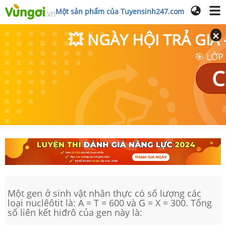
Một sản phẩm của Tuyensinh247.com
💥 NGÀY HỘI TRẢ GI
🎯 LỚP
C
Một gen ở sinh vật nhân thực có số lượng các
loại nuclêôtit là: A = T = 600 và G = X = 300. Tổng
số liên kết hiđrô của gen này là: