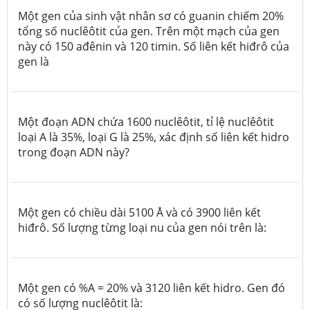
Một gen của sinh vật nhân sơ có guanin chiếm 20%
tổng số nuclêôtit của gen. Trên một mạch của gen
này có 150 ađênin và 120 timin. Số liên kết hiđrô của
gen là
Một đoạn ADN chứa 1600 nuclêôtit, tỉ lệ nuclêôtit
loại A là 35%, loại G là 25%, xác định số liên kết hidro
trong đoạn ADN này?
Một gen có chiều dài 5100 Å và có 3900 liên kết
hiđrô. Số lượng từng loại nu của gen nói trên là:
Một gen có %A = 20% và 3120 liên kết hidro. Gen đó
có số lượng nuclêôtit là: