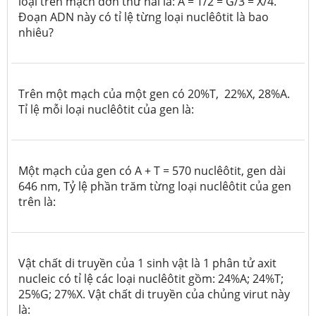
loại trên mạch đơn thứ hai là: A = T/2 = G/3 = X/4.
Đoạn ADN này có tỉ lệ từng loại nuclêôtit là bao
nhiêu?
Trên một mạch của một gen có 20%T, 22%X, 28%A.
Tỉ lệ mỗi loại nuclêôtit của gen là:
Một mạch của gen có A + T = 570 nuclêôtit, gen dài
646 nm, Tỷ lệ phần trăm từng loại nuclêôtit của gen
trên là:
Vật chất di truyền của 1 sinh vật là 1 phân tử axit
nucleic có tỉ lệ các loại nuclêôtit gồm: 24%A; 24%T;
25%G; 27%X. Vật chất di truyền của chủng virut này
là: