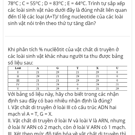
o
o
o
o
78
C ; C = 55
C ; D = 83
C ; E = 44
C. Trình tự sắp xếp
các loài sinh vật nào dưới đây là đúng nhất liên quan
đến tỉ lệ các loại (A+T)/ tổng nucleotide của các loài
sinh vật nói trên theo thứ tự tăng dần?
Khi phân tích % nuclêôtit của vật chất di truyền ở
các loài sinh vật khác nhau người ta thu được bảng
số liệu sau:
Với bảng số liệu này, hãy cho biết trong các nhận
định sau đây có bao nhiêu nhận định là đúng?
I. Vật chất di truyền ở loài III có cấu trúc ADN hai
mạch vì A = T, G = X.
II. Vật chất di truyền ở loài IV và loài V là ARN, nhưng
ở loài IV ARN có 2 mạch, còn ở loài V ARN có 1 mạch.
III. Xét theo mức độ tiến hóa về vật chất di truyền thì