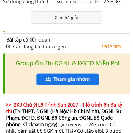
Sử dụng công thức tính số liên kết hidro: H = 2A + 3G
Xem lời giải
...
Bài tập có liên quan
Các dạng bài tập về gen
Luyện Ngay
Group Ôn Thi ĐGNL & ĐGTD Miễn Phí
>> 2K9 Chú ý! Lộ Trình Sun 2027 - 1 lộ trình ôn đa kỳ
thi
(TN THPT, ĐGNL (Hà Nội/ Hồ Chí Minh), ĐGNL Sư
Phạm, ĐGTD, ĐGNL Bộ Công an, ĐGNL Bộ Quốc
phòng
-
Click xem ngay
)
tại Tuyensinh247.com.
Cập
nhật bám sát bộ SGK mới, Thầy Cô giáo giỏi, 3 bước