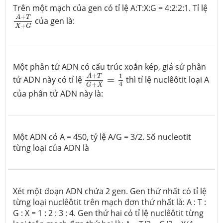
Trên một mạch của gen có tỉ lệ A:T:X:G = 4:2:2:1. Tỉ lệ
A
+
T
X
+
G
+
A
T
của gen là:
+
X
G
Một phân tử ADN có cấu trúc xoắn kép, giả sử phân
A
+
T
G
+
X
=
1
4
+
1
A
T
tử ADN này có tỉ lệ
=
thì tỉ lệ nuclêôtit
loại A
4
+
G
X
của phân tử ADN này là:
Một ADN có A = 450, tỷ lệ A/G = 3/2. Số nucleotit
từng loại của ADN là
Xét một đoạn ADN chứa 2 gen. Gen thứ nhất có tỉ lệ
từng loại nuclêôtit trên mạch đơn thứ nhất là: A : T :
G : X = 1 : 2 : 3 : 4. Gen thứ hai có tỉ lệ nuclêôtit từng