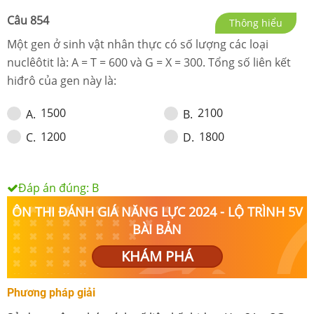
Câu
854
Thông hiểu
Một gen ở sinh vật nhân thực có số lượng các loại
nuclêôtit là: A = T = 600 và G = X = 300.
Tổng số liên kết
hiđrô của gen này là
:
1500
2100
A
.
B
.
1200
1800
C
.
D
.
Đáp án đúng:
B
ÔN THI ĐÁNH GIÁ NĂNG LỰC 2024 - LỘ TRÌNH 5V
BÀI BẢN
KHÁM PHÁ
Phương pháp giải