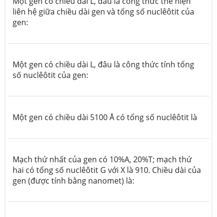
Một gen có chiều dài L, đâu là công thức thể hiện
liên hệ giữa chiều dài gen và tổng số nuclêôtit của
gen:
Một gen có chiều dài L, đâu là công thức tính tổng
số nuclêôtit của gen:
Một gen có chiều dài 5100
Å
có tổng số nuclêôtit là
Mạch thứ nhất của gen có 10%A, 20%T; mạch thứ
hai có tổng số nuclêôtit G với X là 910. Chiều dài của
gen (được tính bằng nanomet) là: