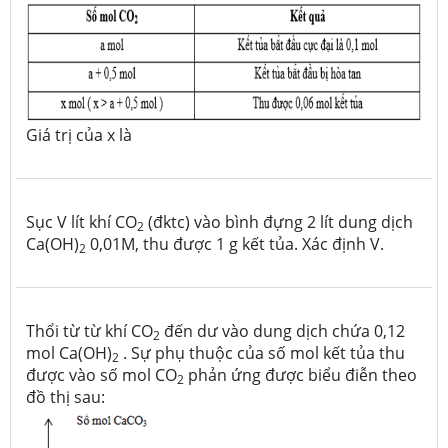
Giá trị của x là
Sục V lít khí CO
(đktc) vào bình đựng 2 lít dung dịch
2
Ca(OH)
0,01M, thu được 1 g kết tủa. Xác định V.
2
Thổi từ từ khí CO
đến dư vào dung dịch chứa 0,12
2
mol Ca(OH)
. Sự phụ thuộc của số mol kết tủa thu
2
được vào số mol CO
phản ứng được biểu điễn theo
2
đồ thị sau: