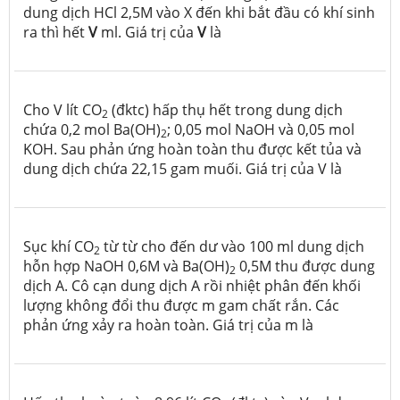
dung dịch HCl 2,5M vào X đến khi bắt đầu có khí sinh
ra thì hết
V
ml. Giá trị của
V
là
Cho V lít CO
(đktc) hấp thụ hết trong dung dịch
2
chứa 0,2 mol Ba(OH)
; 0,05 mol NaOH và 0,05 mol
2
KOH. Sau phản ứng hoàn toàn thu được kết tủa và
dung dịch chứa 22,15 gam muối. Giá trị của V là
Sục khí CO
từ từ cho đến dư vào 100 ml dung dịch
2
hỗn hợp NaOH 0,6M và Ba(OH)
0,5M thu được dung
2
dịch A. Cô cạn dung dịch A rồi nhiệt phân đến khối
lượng không đổi thu được m gam chất rắn. Các
phản ứng xảy ra hoàn toàn. Giá trị của m là