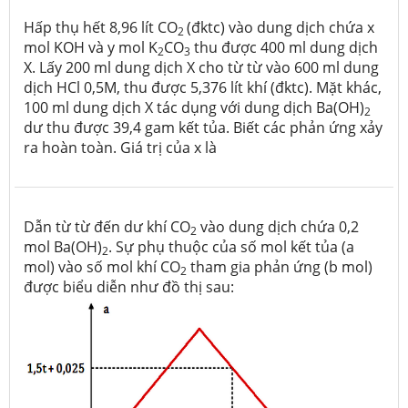
Hấp thụ hết 8,96 lít CO
(đktc) vào dung dịch chứa x
2
mol KOH và y mol K
CO
thu được 400 ml dung dịch
2
3
X. Lấy 200 ml dung dịch X cho từ từ vào 600 ml dung
dịch HCl 0,5M, thu được 5,376 lít khí (đktc). Mặt khác,
100 ml dung dịch X tác dụng với dung dịch Ba(OH)
2
dư thu được 39,4 gam kết tủa. Biết các phản ứng xảy
ra hoàn toàn. Giá trị của x là
Dẫn từ từ đến dư khí CO
vào dung dịch chứa 0,2
2
mol Ba(OH)
. Sự phụ thuộc của số mol kết tủa (a
2
mol) vào số mol khí CO
tham gia phản ứng (b mol)
2
được biểu diễn như đồ thị sau: