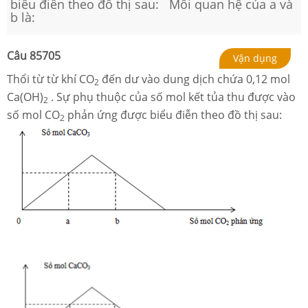
biểu điễn theo đồ thị sau: Mối quan hệ của a và
b là:
Câu
85705
Vận dụng
Thổi từ từ khí CO
đến dư vào dung dịch chứa 0,12 mol
2
Ca(OH)
. Sự phụ thuộc của số mol kết tủa thu được vào
2
số mol CO
phản ứng được biểu điễn theo đồ thị sau:
2