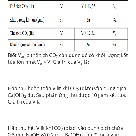
Biết V
, là thể tích CO
cần dùng để có khối lượng kết
a
2
tủa lớn nhất V
> V. Giá trị của V
là:
a
a
Hấp thụ hoàn toàn V lít khí CO
(đktc) vào dung dịch
2
Ca(OH)
dư. Sau phản ứng thu được 10 gam kết tủa.
2
Giá trị của V là
Hấp thụ hết V lít khí CO
(đktc) vào dung dịch chứa
2
0,3 mol NaOH và 0,2 mol Ba(OH)
thu được a gam