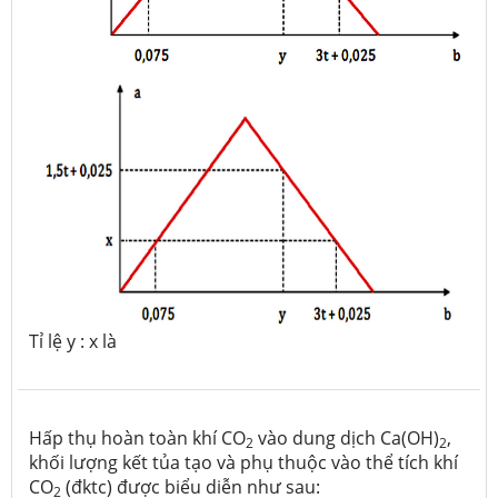
Tỉ lệ y : x là
Hấp thụ hoàn toàn khí CO
vào dung dịch Ca(OH)
,
2
2
khối lượng kết tủa tạo và phụ thuộc vào thể tích khí
CO
(đktc) được biểu diễn như sau:
2