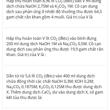
Hấp thụ hoàn toàn 8,96 lít CO
(đktc) vào V ml dung
2
dịch chứa NaOH 2,75M và K
CO
1M. Cô cạn dung
2
3
dịch sau phản ứng ở nhiệt độ thường thu được 64,5
gam chất rắn khan gồm 4 muối. Giá trị của V là
Hấp thụ hoàn toàn V lít CO
(đktc) vào bình đựng
2
200 ml dung dịch NaOH 1M và Na
CO
0,5M. Cô cạn
2
3
dung dịch sau phản ứng thu được 19,9 gam chất rắn
khan. Giá trị của V là :
Dẫn từ từ 5,6 lít CO
(đktc) vào 400 ml dung dịch
2
chứa đồng thời các chất NaOH 0,3M; KOH 0,2M;
Na
CO
0,1875M; K
CO
0,125M thu được dung dịch
2
3
2
3
X. Thêm dung dịch CaCl
dư vào dung dịch X, số gam
2
kết tủa thu được là: