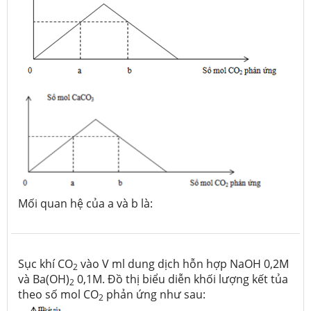
Mối quan hệ của a và b là:
Sục khí CO
vào V ml dung dịch hỗn hợp NaOH 0,2M
2
và Ba(OH)
0,1M. Đồ thị biểu diễn khối lượng kết tủa
2
theo số mol CO
phản ứng như sau:
2