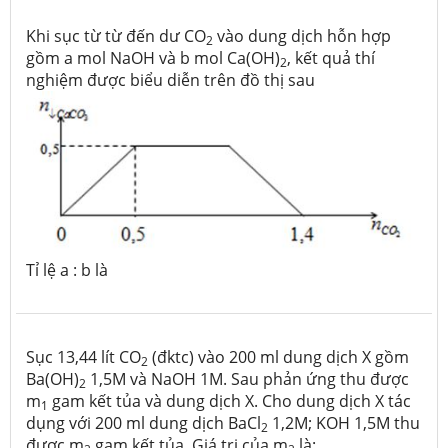
Khi sục từ từ đến dư CO
vào dung dịch hỗn hợp
2
gồm a mol NaOH và b mol Ca(OH)
, kết quả thí
2
nghiệm được biểu diễn trên đồ thị sau
Tỉ lệ a : b là
Sục 13,44 lít CO
(đktc) vào 200 ml dung dịch X gồm
2
Ba(OH)
1,5M và NaOH 1M. Sau phản ứng thu được
2
m
gam kết tủa và dung dịch X. Cho dung dịch X tác
1
dụng với 200 ml dung dịch BaCl
1,2M; KOH 1,5M thu
2
được m
gam kết tủa. Giá trị của m
là: