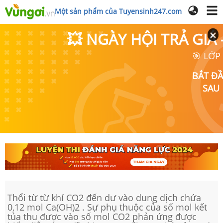
Một sản phẩm của Tuyensinh247.com
💥 NGÀY HỘI TRẢ GI
🎯 LỚP
BẮT Đ
SAU
Thổi từ từ khí CO2 đến dư vào dung dịch chứa
0,12 mol Ca(OH)2 . Sự phụ thuộc của số mol kết
tủa thu được vào số mol CO2 phản ứng được