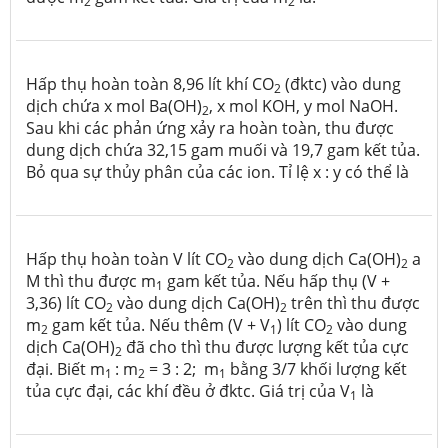
2
2
Hấp thụ hoàn toàn 8,96 lít khí CO
(đktc) vào dung
2
dịch chứa x mol Ba(OH)
, x mol KOH, y mol NaOH.
2
Sau khi các phản ứng xảy ra hoàn toàn, thu được
dung dịch chứa 32,15 gam muối và 19,7 gam kết tủa.
Bỏ qua sự thủy phân của các ion. Tỉ lệ x : y có thể là
Hấp thụ hoàn toàn V lít CO
vào dung dịch Ca(OH)
a
2
2
M thì thu được m
gam kết tủa. Nếu hấp thụ (V +
1
3,36) lít CO
vào dung dịch Ca(OH)
trên thì thu được
2
2
m
gam kết tủa. Nếu thêm (V + V
) lít CO
vào dung
2
1
2
dịch Ca(OH)
đã cho thì thu được lượng kết tủa cực
2
đại. Biết m
: m
= 3 : 2; m
bằng 3/7 khối lượng kết
1
2
1
tủa cực đại, các khí đều ở đktc. Giá trị của V
là
1