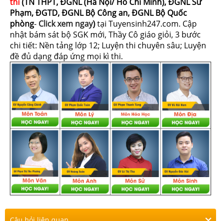
thi
(TN THPT, ĐGNL (Hà Nội/ Hồ Chí Minh), ĐGNL Sư
Phạm, ĐGTD, ĐGNL Bộ Công an, ĐGNL Bộ Quốc
phòng
-
Click xem ngay
)
tại Tuyensinh247.com.
Cập
nhật bám sát bộ SGK mới, Thầy Cô giáo giỏi, 3 bước
chi tiết: Nền tảng lớp 12; Luyện thi chuyên sâu; Luyện
đề đủ dạng đáp ứng mọi kì thi.
Câu hỏi liên quan