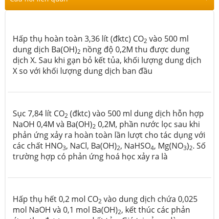
Hấp thụ hoàn toàn 3,36 lít (đktc) CO
vào 500 ml
2
dung dịch Ba(OH)
nồng độ 0,2M thu được dung
2
dịch X. Sau khi gạn bỏ kết tủa, khối lượng dung dịch
X so với khối lượng dung dịch ban đầu
Sục 7,84 lít CO
(đktc) vào 500 ml dung dịch hỗn hợp
2
NaOH 0,4M và Ba(OH)
0,2M, phần nước lọc sau khi
2
phản ứng xảy ra hoàn toàn lần lượt cho tác dụng với
các chất HNO
, NaCl, Ba(OH)
, NaHSO
, Mg(NO
)
. Số
3
2
4
­3
2
trường hợp có phản ứng hoá học xảy ra là
Hấp thụ hết 0,2 mol CO
vào dung dịch chứa 0,025
2
mol NaOH và 0,1 mol Ba(OH)
, kết thúc các phản
2