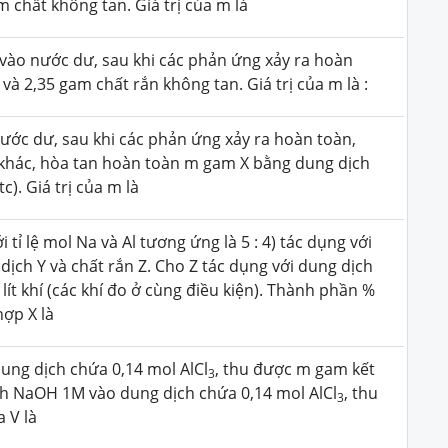
am chất không tan. Giá trị của m là
ào nước dư, sau khi các phản ứng xảy ra hoàn
 và 2,35 gam chất rắn không tan. Giá trị của m là :
ước dư, sau khi các phản ứng xảy ra hoàn toàn,
 khác, hòa tan hoàn toàn m gam X bằng dung dịch
tc). Giá trị của m là
 tỉ lệ mol Na và Al tương ứng là 5 : 4) tác dụng với
 dịch Y và chất rắn Z. Cho Z tác dụng với dung dịch
lít khí (các khí đo ở cùng điều kiện). Thành phần %
hợp X là
ung dịch chứa 0,14 mol AlCl
, thu được m gam kết
3
ịch NaOH 1M vào dung dịch chứa 0,14 mol AlCl
, thu
3
a V là