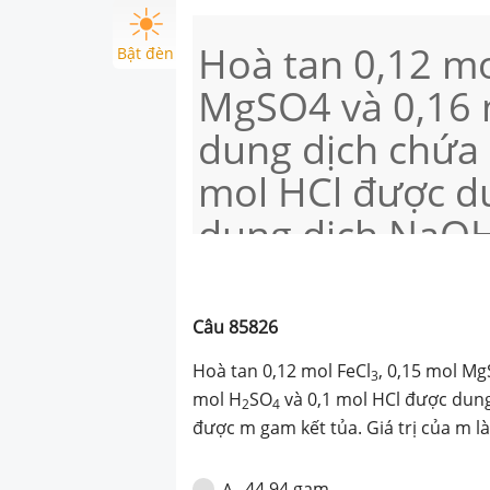
Hoà tan 0,12 mo
Bật đèn
MgSO4 và 0,16 
dung dịch chứa
mol HCl được du
dung dịch NaO
gam kết tủa. Giá
Câu
85826
Hoà tan 0,12 mol FeCl
, 0,15 mol M
3
mol H
SO
và 0,1 mol HCl được dun
2
4
được m gam kết tủa. Giá trị của m l
44,94 gam.