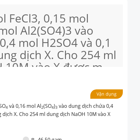
l FeCl3, 0,15 mol
mol Al2(SO4)3 vào
 0,4 mol H2SO4 và 0,1
ng dịch X. Cho 254 ml
H 10M vào X được m
 trị của m là
Vận dụng
gSO
và 0,16 mol Al
(SO
)
vào dung dịch chứa 0,4
4
2
4
3
g dịch X. Cho 254 ml dung dịch NaOH 10M vào X
à
46,50 gam.