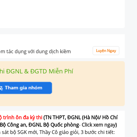
ôm tác dụng với dung dịch kiềm
Luyện Ngay
hi ĐGNL & ĐGTD Miễn Phí
ộ trình ôn đa kỳ thi
(TN THPT, ĐGNL (Hà Nội/ Hồ Chí
Bộ Công an, ĐGNL Bộ Quốc phòng
-
Click xem ngay
)
át bộ SGK mới, Thầy Cô giáo giỏi, 3 bước chi tiết: