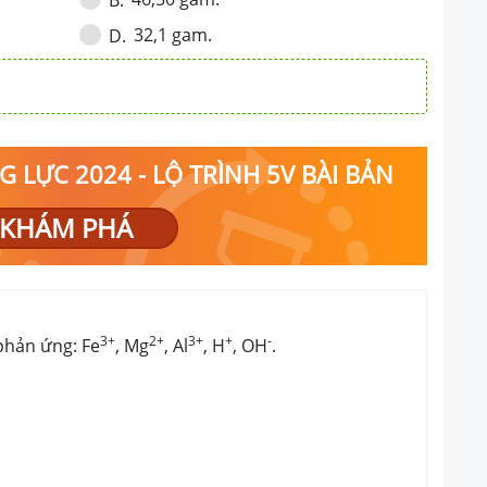
B
.
32,1 gam.
D
.
 LỰC 2024 - LỘ TRÌNH 5V BÀI BẢN
KHÁM PHÁ
3+
2+
3+
+
-
phản ứng: Fe
, Mg
, Al
, H
, OH
.