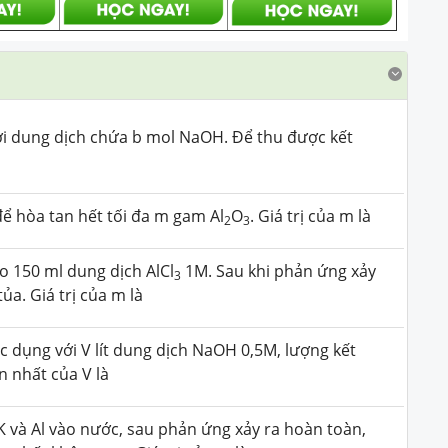
i dung dịch chứa b mol NaOH. Để thu được kết
 hòa tan hết tối đa m gam Al
O
. Giá trị của m là
2
3
 150 ml dung dịch AlCl
1M. Sau khi phản ứng xảy
3
a. Giá trị của m là
c dụng với V lít dung dịch NaOH 0,5M, lượng kết
ớn nhất của V là
K và Al vào nước, sau phản ứng xảy ra hoàn toàn,