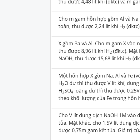
thu được 4,48 lít khí (đktc) và m g
Cho m gam hỗn hợp gồm Al và Na v
toàn, thu được 2,24 lít khí H
(đktc)
2­
X gồm Ba và Al. Cho m gam X vào n
thu được 8,96 lít khí H
(đktc). Mặt
2
NaOH, thu được 15,68 lít khí H
(đk
2
Một hỗn hợp X gồm Na, Al và Fe (với
H
O dư thì thu được V lít khí, dung
2
H
SO
loãng dư thì thu được 0,25V 
2
4
theo khối lượng của Fe trong hỗn 
Cho V lít dung dịch NaOH 1M vào d
tủa. Mặt khác, cho 1,5V lít dung d
được 0,75m gam kết tủa. Giá trị củ