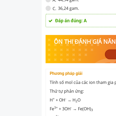
A
.
36,24 gam.
C
.
Đáp án đúng:
A
ÔN THI ĐÁNH GIÁ NĂNG
Phương pháp giải
Tính số mol của các ion tham gia 
Thứ tự phản ứng:
+
-
H
+ OH
→ H
O
2
3+
-
Fe
+ 3OH
→ Fe(OH)
3