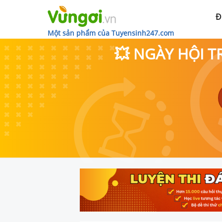
Đ
Một sản phẩm của Tuyensinh247.com
💥 NGÀY HỘI T