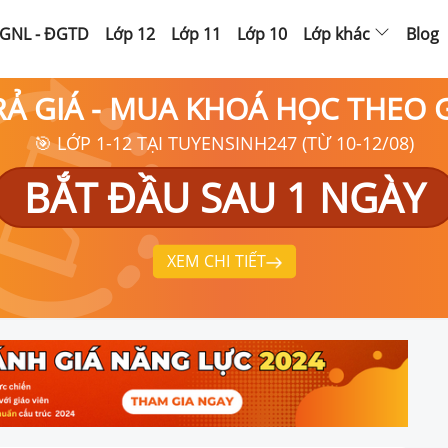
GNL - ĐGTD
Lớp 12
Lớp 11
Lớp 10
Lớp khác
Blog
RẢ GIÁ - MUA KHOÁ HỌC THEO
🎯 LỚP 1-12 TẠI TUYENSINH247 (TỪ 10-12/08)
BẮT ĐẦU SAU 1 NGÀY
XEM CHI TIẾT