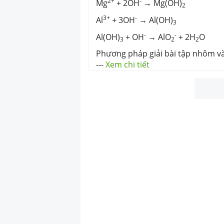
2+
-
Mg
+ 2OH
→ Mg(OH)
2
3+
-
Al
+ 3OH
→ Al(OH)
3
-
-
Al(OH)
+ OH
→ AlO
+ 2H
O
3
2
2
Phương pháp giải bài tập nhôm v
---
Xem chi tiết