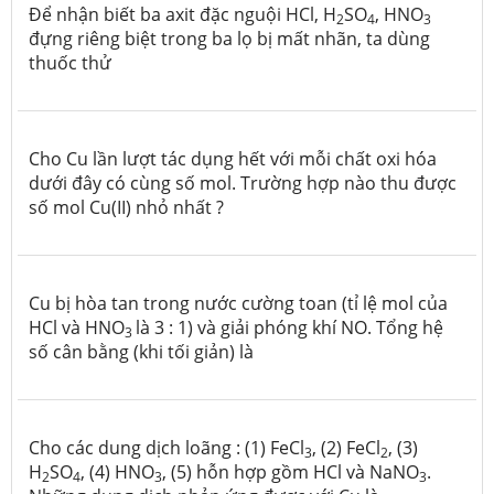
Để nhận biết ba axit đặc nguội HCl, H
SO
, HNO
2
4
­3
đựng riêng biệt trong ba lọ bị mất nhãn, ta dùng
thuốc thử
Cho Cu lần lượt tác dụng hết với mỗi chất oxi hóa
dưới đây có cùng số mol. Trường hợp nào thu được
số mol Cu(II) nhỏ nhất ?
Cu bị hòa tan trong nước cường toan (tỉ lệ mol của
HCl và HNO
là 3 : 1) và giải phóng khí NO. Tổng hệ
3
số cân bằng (khi tối giản) là
Cho các dung dịch loãng : (1) FeCl
, (2) FeCl
, (3)
3
2
H
SO
, (4) HNO
, (5) hỗn hợp gồm HCl và NaNO
.
2
4
3
3