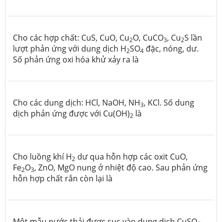
Cho các hợp chất: CuS, CuO, Cu
O, CuCO
, Cu
S lần
2
3
2
lượt phản ứng với dung dịch H
SO
đặc, nóng, dư.
2
4
Số phản ứng oxi hóa khử xảy ra là
Cho các dung dịch: HCl, NaOH, NH
, KCl. Số dung
3
dịch phản ứng được với Cu(OH)
là
2
Cho luồng khí H
dư qua hỗn hợp các oxit CuO,
2
Fe
O
, ZnO, MgO nung ở nhiệt độ cao. Sau phản ứng
2
3
hỗn hợp chất rắn còn lại là
Một mẫu nước thải được sục vào dung dịch CuSO