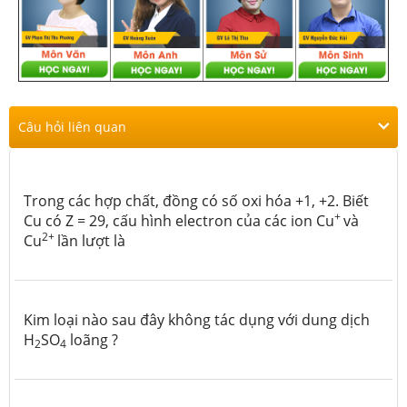
Câu hỏi liên quan
Trong các hợp chất, đồng có số oxi hóa +1, +2. Biết
+
Cu có Z = 29, cấu hình electron của các ion Cu
và
2+
Cu
lần lượt là
Kim loại nào sau đây không tác dụng với dung dịch
H
SO
loãng ?
2
4