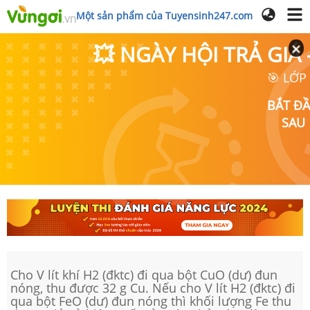
Một sản phẩm của Tuyensinh247.com
💥 NGÀY HỘI TRẢ GI
🎯 LỚP
BẮT Đ
SAU
Cho V lít khí H2 (đktc) đi qua bột CuO (dư) đun
nóng, thu được 32 g Cu. Nếu cho V lít H2 (đktc) đi
qua bột FeO (dư) đun nóng thì khối lượng Fe thu