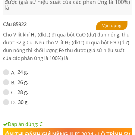
được (giả sử hiệu suất của các phản ứng là 100%)
là
Câu
85922
Vận dụng
Cho V lít khí H
(đktc) đi qua bột CuO (dư) đun nóng, thu
2
được 32 g Cu. Nếu cho V lít H
(đktc) đi qua bột FeO (dư)
2
đun nóng thì khối lượng Fe thu được (giả sử hiệu suất
của các phản ứng là 100%) là
24 g.
A
.
26 g.
B
.
28 g.
C
.
30 g.
D
.
Đáp án đúng:
C
ÔN THI ĐÁNH GIÁ NĂNG LỰC 2024 - LỘ TRÌNH 5V