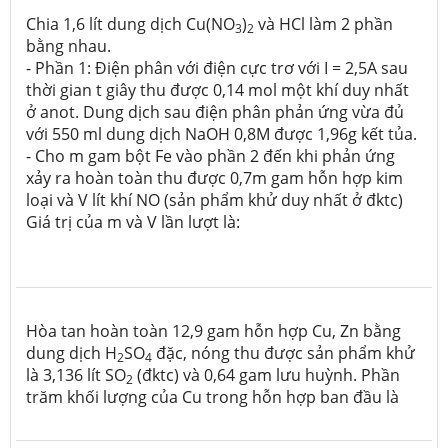
Chia 1,6 lít dung dịch Cu(NO
)
và HCl làm 2 phần
3
2
bằng nhau.
- Phần 1: Điện phân với điện cực trơ với I = 2,5A sau
thời gian t giây thu được 0,14 mol một khí duy nhất
ở anot. Dung dịch sau điện phân phản ứng vừa đủ
với 550 ml dung dịch NaOH 0,8M được 1,96g kết tủa.
- Cho m gam bột Fe vào phần 2 đến khi phản ứng
xảy ra hoàn toàn thu được 0,7m gam hỗn hợp kim
loại và V lít khí NO (sản phẩm khử duy nhất ở đktc)
Giá trị của m và V lần lượt là:
Hòa tan hoàn toàn 12,9 gam hỗn hợp Cu, Zn bằng
dung dịch H
SO
đặc, nóng thu được sản phẩm khử
2
4
là 3,136 lít SO
(đktc) và 0,64 gam lưu huỳnh. Phần
2
trăm khối lượng của Cu trong hỗn hợp ban đầu là