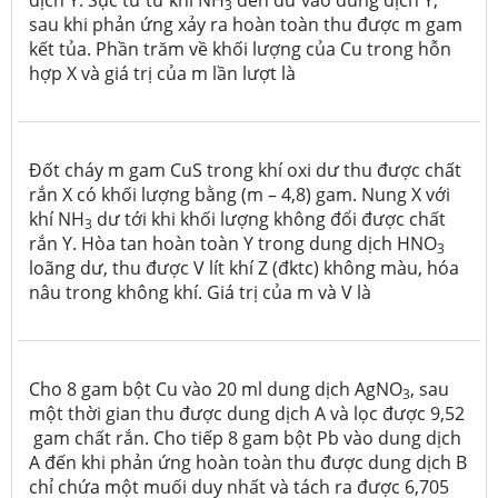
dịch Y. Sục từ từ khí NH
đến dư vào dung dịch Y,
3
sau khi phản ứng xảy ra hoàn toàn thu được m gam
kết tủa. Phần trăm về khối lượng của Cu trong hỗn
hợp X và giá trị của m lần lượt là
Đốt cháy m gam CuS trong khí oxi dư thu được chất
rắn X có khối lượng bằng (m – 4,8) gam. Nung X với
khí NH
dư tới khi khối lượng không đổi được chất
3
rắn Y. Hòa tan hoàn toàn Y trong dung dịch HNO
3
loãng dư, thu được V lít khí Z (đktc) không màu, hóa
nâu trong không khí. Giá trị của m và V là
Cho 8 gam bột Cu vào 20 ml dung dịch AgNO
, sau
3
một thời gian thu được dung dịch A và lọc được 9,52
gam chất rắn. Cho tiếp 8 gam bột Pb vào dung dịch
A đến khi phản ứng hoàn toàn thu được dung dịch B
chỉ chứa một muối duy nhất và tách ra được 6,705