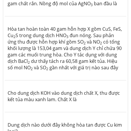
gam chất rắn. Nồng độ mol của AgNO
ban đầu là
3
Hòa tan hoàn toàn 40 gam hỗn hợp X gồm CuS, FeS,
Cu
S trong dung dịch HNO
đun nóng. Sau phản
2
3
ứng thu được hỗn hợp khí gồm SO
và NO
có tổng
2
2
khối lượng là 153,04 gam và dung dịch Y chỉ chứa 90
gam các muối trung hòa. Cho Y tác dụng với dung
dịch BaCl
dư thấy tách ra 60,58 gam kết tủa. Hiệu
2
số mol NO
và SO
gần nhất với giá trị nào sau đây
2
2
Cho dung dịch KOH vào dung dịch chất X, thu được
kết tủa màu xanh lam. Chất X là
Dung dịch nào dưới đây không hòa tan được Cu kim