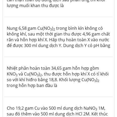
lượng muối khan thu được là
Nung 6,58 gam Cu(NO
)
trong bình kín không có
3
2
không khí, sau một thời gian thu được 4,96 gam chất
rắn và hỗn hợp khí X. Hấp thụ hoàn toàn X vào nước
để được 300 ml dung dịch Y. Dung dịch Y có pH bằng
Nhiệt phân hoàn toàn 34,65 gam hỗn hợp gồm
KNO
và Cu(NO
)
, thu được hỗn hợp khí X có tỉ khối
3
3
2
so với khí hiđro bằng 18,8. Khối lượng Cu(NO
)
3
2
trong hỗn hợp ban đầu là
Cho 19,2 gam Cu vào 500 ml dung dịch NaNO
1M,
3
sau đó thêm vào 500 ml dung dịch HCl 2M. Kết thúc