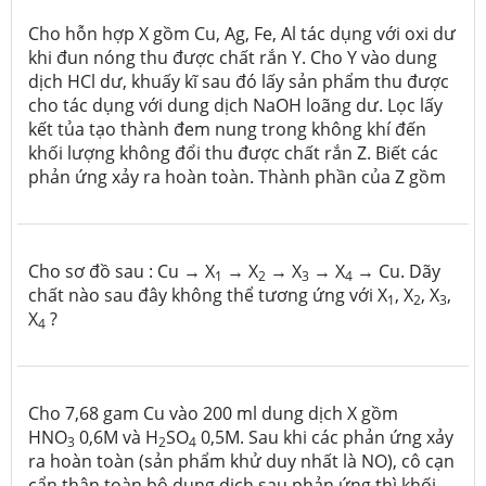
Cho hỗn hợp X gồm Cu, Ag, Fe, Al tác dụng với oxi dư
khi đun nóng thu được chất rắn Y. Cho Y vào dung
dịch HCl dư, khuấy kĩ sau đó lấy sản phẩm thu được
cho tác dụng với dung dịch NaOH loãng dư. Lọc lấy
kết tủa tạo thành đem nung trong không khí đến
khối lượng không đổi thu được chất rắn Z. Biết các
phản ứng xảy ra hoàn toàn. Thành phần của Z gồm
Cho sơ đồ sau : Cu → X
→ X
→ X
→ X
→ Cu. Dãy
1
2
3
4
chất nào sau đây không thể tương ứng với X
, X
, X
,
1
2
3
X
?
4
Cho 7,68 gam Cu vào 200 ml dung dịch X gồm
HNO
0,6M và H
SO
0,5M. Sau khi các phản ứng xảy
3
2
4
ra hoàn toàn (sản phẩm khử duy nhất là NO), cô cạn
cẩn thận toàn bộ dung dịch sau phản ứng thì khối