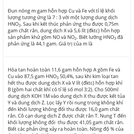
Đun nóng m gam hỗn hợp Cu và Fe với tỉ lệ khối
lượng tương ứng là 7 : 3 với một lượng dung dịch
HNO
. Sau khi kết thúc phản ứng thu được 0,75m
3
gam chất rắn, dung dịch X và 5,6 lít (đktc) hỗn hợp
sản phẩm khử gồm NO và NO
. Biết lưỡng HNO
đã
2
3
phản ứng là 44,1 gam. Giá trị của m là
Hòa tan hoàn toàn 11,6 gam hỗn hợp A gồm Fe và
Cu vào 87,5 gam HNO
50,4%, sau khi kim loại tan
3
hết thu được dung dịch X và V lít (đktc) hỗn hợp khí
B (gồm hai chất khí có tỉ lệ số mol 3:2). Cho 500ml
dung dịch KOH 1M vào dung dịch X thu được kết tủa
Y và dung dịch Z. Lọc lấy Y rồi nung trong không khí
đến khối lượng không đổi thu được 16,0 gam chất
rắn. Cô cạn dung dịch Z được chất rắn T. Nung T đến
khối lượng không đổi thu được 41,05 gam chất rắn.
Biết các phản ứng xảy ra hoàn toàn. Nồng độ % của