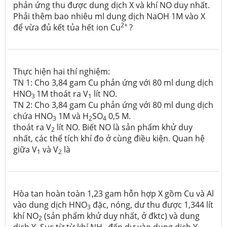
phản ứng thu được dung dịch X và khí NO duy nhất.
Phải thêm bao nhiêu ml dung dịch NaOH 1M vào X
2+
để vừa đủ kết tủa hết ion Cu
?
Thực hiện hai thí nghiệm:
TN 1: Cho 3,84 gam Cu phản ứng với 80 ml dung dịch
HNO
1M thoát ra V
lít NO.
3
1
TN 2: Cho 3,84 gam Cu phản ứng với 80 ml dung dịch
chứa HNO
1M và H
SO
0,5 M.
3
2
4
thoát ra V
lít NO. Biết NO là sản phẩm khử duy
2
nhất, các thể tích khí đo ở cùng điều kiện. Quan hệ
giữa V
và V
là
1
2
Hòa tan hoàn toàn 1,23 gam hỗn hợp X gồm Cu và Al
vào dung dịch HNO
đặc, nóng, dư thu được 1,344 lít
3
khí NO
(sản phẩm khử duy nhất, ở đktc) và dung
2