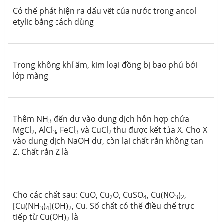
Có thể phát hiện ra dấu vết của nước trong ancol
etylic bằng cách dùng
Trong không khí ẩm, kim loại đồng bị bao phủ bởi
lớp màng
Thêm NH
đến dư vào dung dịch hỗn hợp chứa
3
MgCl
, AlCl
, FeCl
và CuCl
thu được kết tủa X. Cho X
2
3
3
2
vào dung dịch NaOH dư, còn lại chất rắn không tan
Z. Chất rắn Z là
Cho các chất sau: CuO, Cu
O, CuSO
, Cu(NO
)
,
2
4
3
2
[Cu(NH
)
](OH)
, Cu. Số chất có thể điều chế trực
3
4
2
tiếp từ Cu(OH)
là
2