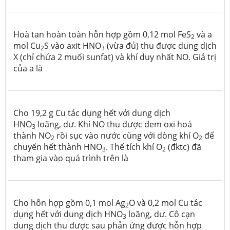
Hoà tan hoàn toàn hỗn hợp gồm 0,12 mol FeS
và a
2
mol Cu
S vào axit HNO
(vừa đủ) thu được dung dịch
2
3
X (chỉ chứa 2 muối sunfat) và khí duy nhất NO. Giá trị
của a là
Cho 19,2 g Cu tác dụng hết với dung dịch
HNO
loãng, dư. Khí NO thu được đem oxi hoá
3
thành NO
rồi sục vào nước cùng với dòng khí O
để
2
2
chuyển hết thành HNO
. Thể tích khí O
(đktc) đã
3
2
tham gia vào quá trình trên là
Cho hỗn hợp gồm 0,1 mol Ag
O và 0,2 mol Cu tác
2
dụng hết với dung dịch HNO
loãng, dư. Cô cạn
3
dung dịch thu được sau phản ứng được hỗn hợp