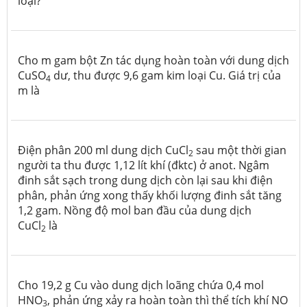
loại?
Cho m gam bột Zn tác dụng hoàn toàn với dung dịch
CuSO
dư, thu được 9,6 gam kim loại Cu. Giá trị của
4
m là
Điện phân 200 ml dung dịch CuCl
sau một thời gian
2
người ta thu được 1,12 lít khí (đktc) ở anot. Ngâm
đinh sắt sạch trong dung dịch còn lại sau khi điện
phân, phản ứng xong thấy khối lượng đinh sắt tăng
1,2 gam. Nồng độ mol ban đầu của dung dịch
CuCl
là
2
Cho 19,2 g Cu vào dung dịch loãng chứa 0,4 mol
HNO
, phản ứng xảy ra hoàn toàn thì thể tích khí NO
3