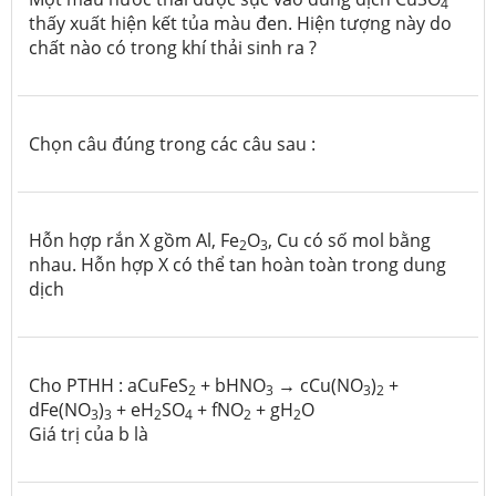
4
thấy xuất hiện kết tủa màu đen. Hiện tượng này do
chất nào có trong khí thải sinh ra ?
Chọn câu đúng trong các câu sau :
Hỗn hợp rắn X gồm Al, Fe
O
, Cu có số mol bằng
2
3
nhau. Hỗn hợp X có thể tan hoàn toàn trong dung
dịch
Cho PTHH : aCuFeS
+ bHNO
→ cCu(NO
)
+
2
3
3
2
dFe(NO
)
+ eH
SO
+ fNO
+ gH
O
3
3
2
4
2
2
Giá trị của b là