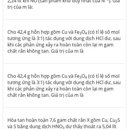
2,24 lít khí NO (sản phẩm khử duy nhất của N
). Giá
trị của m là:
Cho 42,4 g hỗn hợp gồm Cu và Fe
O
(có tỉ lệ số mol
3
4
tương ứng là 3:1) tác dụng với dung dịch HCl dư, sau
khi các phản ứng xảy ra hoàn toàn còn lại m gam
chất rắn không tan. Giá trị của m là
Cho 42,4 g hỗn hợp gồm Cu và Fe
O
(có tỉ lệ số mol
3
4
tương ứng là 3:1) tác dụng với dung dịch HCl dư, sau
khi các phản ứng xảy ra hoàn toàn còn lại m gam
chất rắn không tan. Giá trị của m là
Hòa tan hoàn toàn 7,6 gam chất rắn X gồm Cu, Cu
S
2
và S bằng dung dịch HNO
dư thấy thoát ra 5,04 lít
3