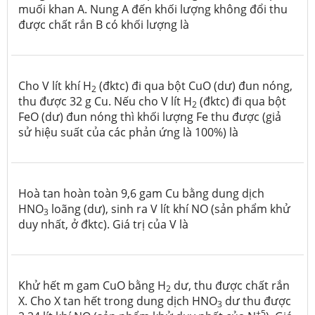
muối khan A. Nung A đến khối lượng không đổi thu
được chất rắn B có khối lượng là
Cho V lít khí H
(đktc) đi qua bột CuO (dư) đun nóng,
2
thu được 32 g Cu. Nếu cho V lít H
(đktc) đi qua bột
2
FeO (dư) đun nóng thì khối lượng Fe thu được (giả
sử hiệu suất của các phản ứng là 100%) là
Hoà tan hoàn toàn 9,6 gam Cu bằng dung dịch
HNO
loãng (dư), sinh ra V lít khí NO (sản phẩm khử
3
duy nhất, ở đktc). Giá trị của V là
Khử hết m gam CuO bằng H
dư, thu được chất rắn
2
X. Cho X tan hết trong dung dịch HNO
dư thu được
3
+5