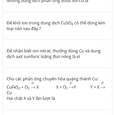
Những dung dịch phản ứng được với Cu là
Để khử ion trong dung dịch CuSO
có thể dùng kim
4
loại nào sau đây ?
Để nhận biết ion nitrat, thường dùng Cu và dung
dịch axit sunfuric loãng đun nóng là vì
Cho các phản ứng chuyển hóa quặng thành Cu:
→
t
o
→
t
o
→
t
o
o
o
o
t
t
t
CuFeS
+ O
→
X X + O
→
Y Y + X
→
2
2
2
Cu
Hai chất X và Y lần lượt là