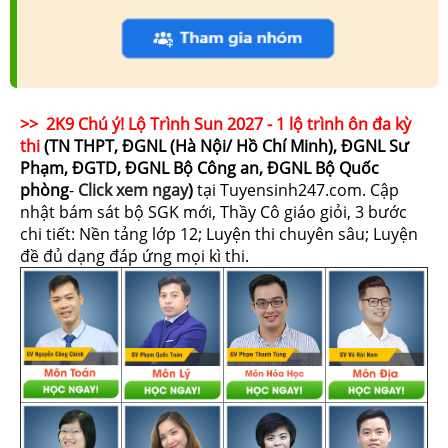
>> 2K9 Chú ý! Lộ Trình Sun 2027 - 1 lộ trình ôn đa kỳ
thi
(TN THPT, ĐGNL (Hà Nội/ Hồ Chí Minh), ĐGNL Sư
Phạm, ĐGTD, ĐGNL Bộ Công an, ĐGNL Bộ Quốc
phòng
-
Click xem ngay
)
tại Tuyensinh247.com.
Cập
nhật bám sát bộ SGK mới, Thầy Cô giáo giỏi, 3 bước
chi tiết: Nền tảng lớp 12; Luyện thi chuyên sâu; Luyện
đề đủ dạng đáp ứng mọi kì thi.