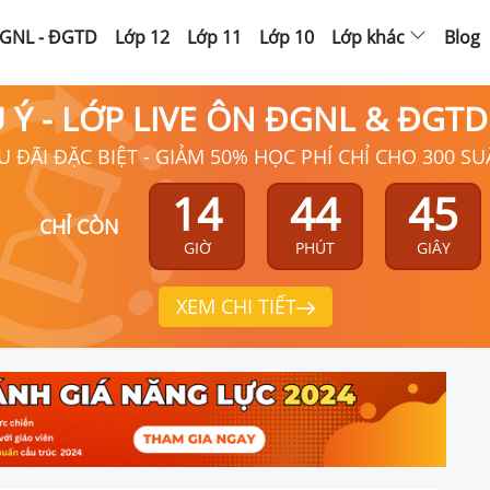
GNL - ĐGTD
Lớp 12
Lớp 11
Lớp 10
Lớp khác
Blog
Ú Ý - LỚP LIVE ÔN ĐGNL & ĐGT
U ĐÃI ĐẶC BIỆT - GIẢM 50% HỌC PHÍ CHỈ CHO 300 SU
14
44
44
CHỈ CÒN
GIỜ
PHÚT
GIÂY
XEM CHI TIẾT