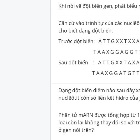
Khi nói về đột biến gen, phát biểu 
Căn cứ vào trình tự của các nuclêô
cho biết dạng đột biến:
Trước đột biến: A T T G X X T X X A
T A A X G G A G G T T X
Sau đột biến : A T T G X X T A X A
T A A X G G A T G T T X
Dạng đột biến điểm nào sau đây xả
nuclêôtit còn số liên kết hidro của
Phân tử mARN được tổng hợp từ 1 g
loại còn lại không thay đổi so với 
ở gen nói trên?