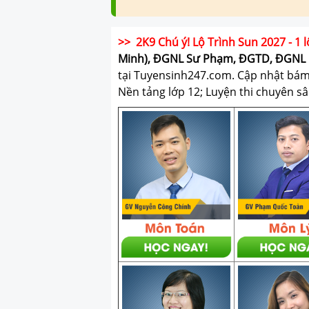
>> 2K9 Chú ý! Lộ Trình Sun 2027 - 1 l
Minh), ĐGNL Sư Phạm, ĐGTD, ĐGNL 
tại Tuyensinh247.com.
Cập nhật bám s
Nền tảng lớp 12; Luyện thi chuyên sâ