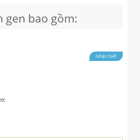
ến gen bao gồm:
Nhận biết
zơ;