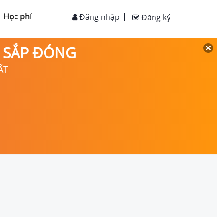
Học phí
Đăng nhập
Đăng ký
D SẮP ĐÓNG
ẤT