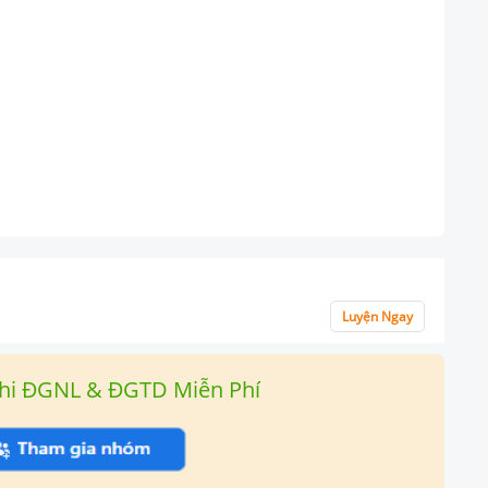
Luyện Ngay
hi ĐGNL & ĐGTD Miễn Phí