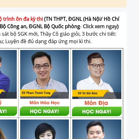
ộ trình ôn đa kỳ thi
(TN THPT, ĐGNL (Hà Nội/ Hồ Chí
Bộ Công an, ĐGNL Bộ Quốc phòng
-
Click xem ngay
)
át bộ SGK mới, Thầy Cô giáo giỏi, 3 bước chi tiết:
u; Luyện đề đủ dạng đáp ứng mọi kì thi.