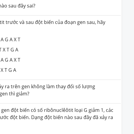
nào sau đây sai?
tit trước và sau đột biến của đoạn gen sau, hãy
 A G A X T
 T G A
 A G A X T
 T G A
y ra trên gen không làm thay đổi số lượng
 gen thì giảm?
en đột biến có số ribônuclêôtit loại G giảm 1, các
trước đột biến. Dạng đột biến nào sau đây đã xảy ra