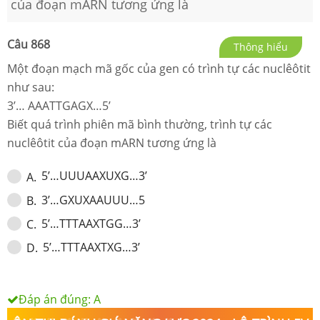
của đoạn mARN tương ứng là
Câu
868
Thông hiểu
Một đoạn mạch mã gốc của gen có trình tự các nuclêôtit
như sau:
3’… AAATTGAGX…5’
Biết quá trình phiên mã bình thường, trình tự các
nuclêôtit của đoạn mARN tương ứng là
5’…UUUAAXUXG…3’
A
.
3’…GXUXAAUUU…5
B
.
5’…TTTAAXTGG…3’
C
.
5’…TTTAAXTXG…3’
D
.
Đáp án đúng:
A