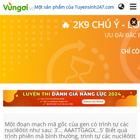
Một sản phẩm của Tuyensinh247.com
🔥 2K9 CHÚ Ý - 
ƯU ĐÃI ĐẶC B
CHỈ C
Một đoạn mạch mã gốc của gen có trình tự các
nuclêôtit như sau: 3’… AAATTGAGX…5’ Biết quá
trình phiên mã bình thường, trình tự các nuclêôtit