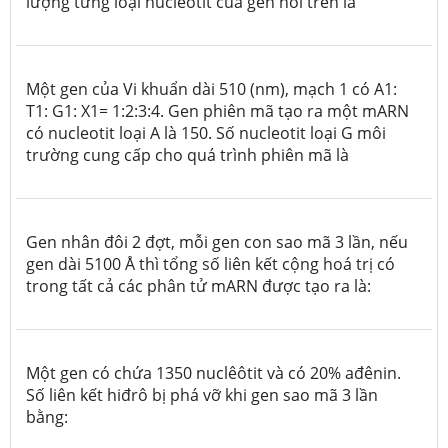
lượng từng loại nuclêôtit của gen nói trên là
Một gen của Vi khuẩn dài 510 (nm), mạch 1 có A
1
:
T
1
: G
1
: X
1
= 1:2:3:4. Gen phiên mã tạo ra một mARN
có nucleotit loại A là 150. Số nucleotit loại G môi
trường cung cấp cho quá trình phiên mã là
Gen nhân đôi 2 đợt, mỗi gen con sao mã 3 lần, nếu
gen dài 5100
Å
thì tổng số liên kết cộng hoá trị có
trong tất cả các phân tử mARN được tạo ra là:
Một gen có chứa 1350 nuclêôtit và có 20% ađênin.
Số liên kết hiđrô bị phá vỡ khi gen sao mã 3 lần
bằng: