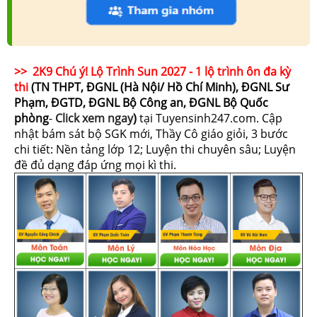
>> 2K9 Chú ý! Lộ Trình Sun 2027 - 1 lộ trình ôn đa kỳ
thi
(TN THPT, ĐGNL (Hà Nội/ Hồ Chí Minh), ĐGNL Sư
Phạm, ĐGTD, ĐGNL Bộ Công an, ĐGNL Bộ Quốc
phòng
-
Click xem ngay
)
tại Tuyensinh247.com.
Cập
nhật bám sát bộ SGK mới, Thầy Cô giáo giỏi, 3 bước
chi tiết: Nền tảng lớp 12; Luyện thi chuyên sâu; Luyện
đề đủ dạng đáp ứng mọi kì thi.