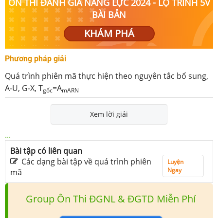
ÔN THI ĐÁNH GIÁ NĂNG LỰC 2024 - LỘ TRÌNH 5V
BÀI BẢN
KHÁM PHÁ
Phương pháp giải
Quá trình phiên mã thực hiện theo nguyên tắc bổ sung,
A-U, G-X, T
=A
gốc
mARN
Xem lời giải
...
Bài tập có liên quan
Các dạng bài tập về quá trình phiên
Luyện
Ngay
mã
Group Ôn Thi ĐGNL & ĐGTD Miễn Phí