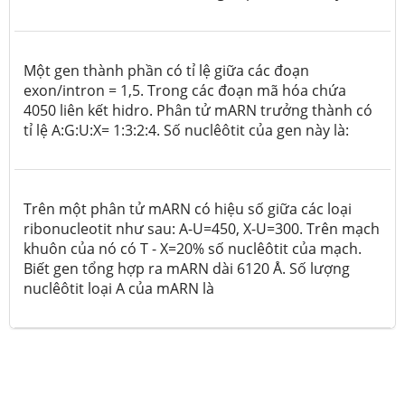
Một gen thành phần có tỉ lệ giữa các đoạn
exon/intron = 1,5. Trong các đoạn mã hóa chứa
4050 liên kết hidro. Phân tử mARN trưởng thành có
tỉ lệ A:G:U:X= 1:3:2:4. Số nuclêôtit của gen này là:
Trên một phân tử mARN có hiệu số giữa các loại
ribonucleotit như sau: A-U=450, X-U=300. Trên mạch
khuôn của nó có T - X=20% số nuclêôtit của mạch.
Biết gen tổng hợp ra mARN dài 6120
Å
. Số lượng
nuclêôtit loại A của mARN là