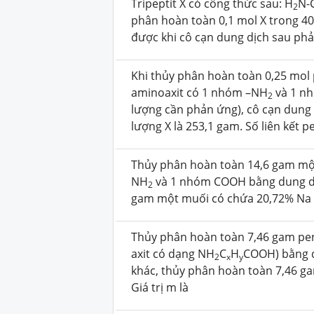
Tripeptit X có công thức sau: H
N-
2
phân hoàn toàn 0,1 mol X trong 4
được khi cô cạn dung dịch sau phả
Khi thủy phân hoàn toàn 0,25 mol p
aminoaxit có 1 nhóm –NH
và 1 nh
2
lượng cần phản ứng), cô cạn dung 
lượng X là 253,1 gam. Số liên kết pe
Thủy phân hoàn toàn 14,6 gam một 
NH
và 1 nhóm COOH bằng dung dị
2
gam một muối có chứa 20,72% Na về
Thủy phân hoàn toàn 7,46 gam pen
axit có dạng NH
C
H
COOH) bằng 
2
x
y
khác, thủy phân hoàn toàn 7,46 g
Giá trị m là