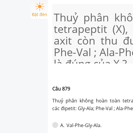
Thuỷ phân kh
Bật đèn
tetrapeptit (X)
axit còn thu đư
Phe-Val ; Ala-P
là đúng của X ?
Câu
879
Thuỷ phân không hoàn toàn tetrap
các đipetit: Gly-Ala; Phe-Val ; Ala-P
Val-Phe-Gly-Ala.
A
.