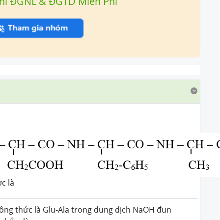
hi ĐGNL & ĐGTD Miễn Phí
c là
công thức là Glu-Ala trong dung dịch NaOH đun