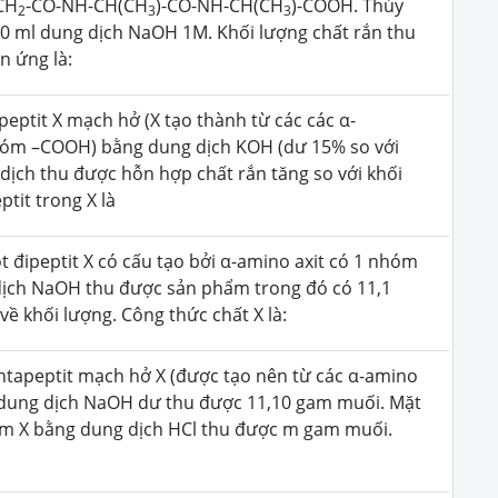
CH
-CO-NH-CH(CH
)-CO-NH-CH(CH
)-COOH. Thủy
2
3
3
00 ml dung dịch NaOH 1M. Khối lượng chất rắn thu
n ứng là:
eptit X mạch hở (X tạo thành từ các các α-
óm –COOH) bằng dung dịch KOH (dư 15% so với
dịch thu được hỗn hợp chất rắn tăng so với khối
ptit trong X là
đipeptit X có cấu tạo bởi α-amino axit có 1 nhóm
ch NaOH thu được sản phẩm trong đó có 11,1
 khối lượng. Công thức chất X là:
tapeptit mạch hở X (được tạo nên từ các α-amino
dung dịch NaOH dư thu được 11,10 gam muối. Mặt
am X bằng dung dịch HCl thu được m gam muối.