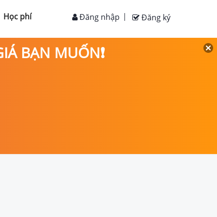
Học phí
Đăng nhập
Đăng ký
 GIÁ BẠN MUỐN❗