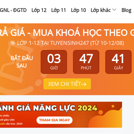
GNL - ĐGTD
Lớp 12
Lớp 11
Lớp 10
Lớp khác
Blog
RẢ GIÁ - MUA KHOÁ HỌC THEO
🎯 LỚP 1-12 TẠI TUYENSINH247 (TỪ 10-12/08)
03
47
40
BẮT ĐẦU
SAU
GIỜ
PHÚT
GIÂY
XEM CHI TIẾT