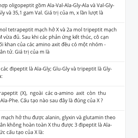
 oligopeptit gồm Ala-Val-Ala-Gly-Ala và Val-Gly-
y và 35,1 gam Val. Giá trị của m, x lần lượt là
 tetrapeptit mạch hở X và 2a mol tripeptit mạch
 vừa đủ. Sau khi các phản ứng kết thúc, cô cạn
i khan của các amino axit đều có một nhóm -
n tử. Giá trị của m là
c đipeptit là Ala-Gly; Glu-Gly và tripeptit là Gly-
à:
peptit (X), ngoài các α-amino axit còn thu
; Ala-Phe. Cấu tạo nào sau đây là đúng của X ?
 mạch hở thu được alanin, glyxin và glutamin theo
 phân không hoàn toàn X thu được 3 đipeptit là Ala-
hức cấu tạo của X là: