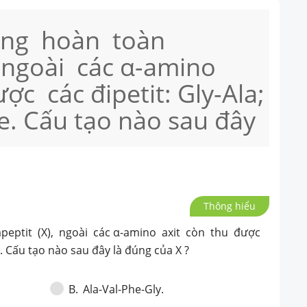
ông hoàn toàn
, ngoài các α-amino
ợc các đipetit: Gly-Ala;
he. Cấu tạo nào sau đây
Thông hiểu
eptit (X), ngoài các α-amino axit còn thu được
he. Cấu tạo nào sau đây là đúng của X ?
Ala-Val-Phe-Gly.
B
.