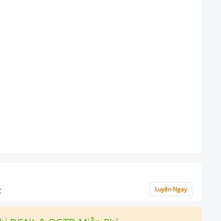
t
Luyện Ngay