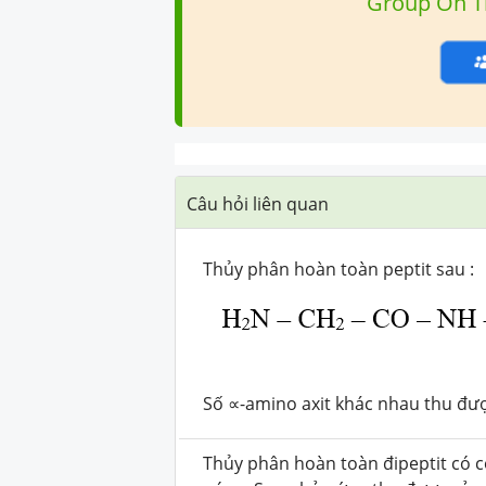
Group Ôn T
Câu hỏi liên quan
T
hủy phân hoàn toàn peptit sau :
Số
∝-
amino axit khác nhau thu đượ
Thủy phân hoàn toàn đipeptit có 