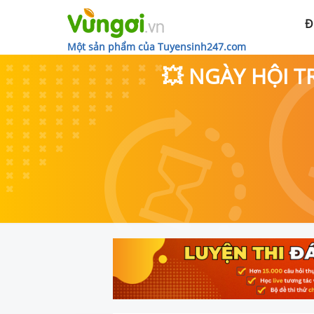
Đ
Một sản phẩm của Tuyensinh247.com
💥 NGÀY HỘI T