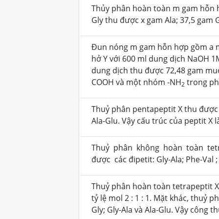
Thủy phân hoàn toàn m gam hỗn hợp
Gly thu được x gam Ala; 37,5 gam Gl
Đun nóng m gam hỗn hợp gồm a mol
hở Y với 600 ml dung dịch NaOH 1M
dung dịch thu được 72,48 gam muố
COOH và một nhóm -NH
trong phâ
2
Thuỷ phân pentapeptit X thu được cá
Ala-Glu. Vậy cấu trúc của peptit X l
Thuỷ phân không hoàn toàn tetra
được các đipetit: Gly-Ala; Phe-Val 
Thuỷ phân hoàn toàn tetrapeptit X
tỷ lệ mol 2 : 1 : 1. Mặt khác, thuỷ
Gly; Gly-Ala và Ala-Glu. Vậy công t