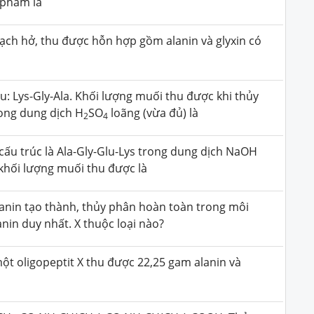
 phẩm là
ạch hở, thu được hỗn hợp gồm alanin và glyxin có
au: Lys-Gly-Ala. Khối lượng muối thu được khi thủy
rong dung dịch H
SO
loãng (vừa đủ) là
2
4
cấu trúc là Ala-Gly-Glu-Lys trong dung dịch NaOH
 khối lượng muối thu được là
lanin tạo thành, thủy phân hoàn toàn trong môi
nin duy nhất. X thuộc loại nào?
t oligopeptit X thu được 22,25 gam alanin và