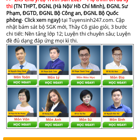
thi
(TN THPT, ĐGNL (Hà Nội/ Hồ Chí Minh), ĐGNL Sư
Phạm, ĐGTD, ĐGNL Bộ Công an, ĐGNL Bộ Quốc
phòng
-
Click xem ngay
)
tại Tuyensinh247.com.
Cập
nhật bám sát bộ SGK mới, Thầy Cô giáo giỏi, 3 bước
chi tiết: Nền tảng lớp 12; Luyện thi chuyên sâu; Luyện
đề đủ dạng đáp ứng mọi kì thi.