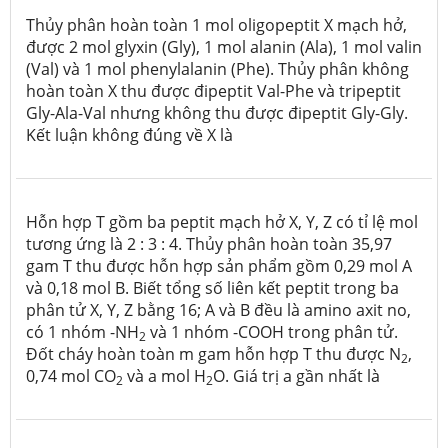
Thủy phân hoàn toàn 1 mol oligopeptit X mạch hở,
được 2 mol glyxin (Gly), 1 mol alanin (Ala), 1 mol valin
(Val) và 1 mol phenylalanin (Phe). Thủy phân không
hoàn toàn X thu được đipeptit Val-Phe và tripeptit
Gly-Ala-Val nhưng không thu được đipeptit Gly-Gly.
Kết luận không đúng về X là
Hỗn hợp T gồm ba peptit mạch hở X, Y, Z có tỉ lệ mol
tương ứng là 2 : 3 : 4. Thủy phân hoàn toàn 35,97
gam T thu được hỗn hợp sản phẩm gồm 0,29 mol A
và 0,18 mol B. Biết tổng số liên kết peptit trong ba
phân tử X, Y, Z bằng 16; A và B đều là amino axit no,
có 1 nhóm -NH
và 1 nhóm -COOH trong phân tử.
2
Đốt cháy hoàn toàn m gam hỗn hợp T thu được N
,
2
0,74 mol CO
và a mol H
O. Giá trị a gần nhất là
2
2