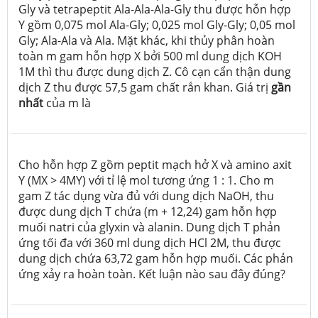
Gly và tetrapeptit Ala-Ala-Ala-Gly thu được hỗn hợp
Y gồm 0,075 mol Ala-Gly; 0,025 mol Gly-Gly; 0,05 mol
Gly; Ala-Ala và Ala. Mặt khác, khi thủy phân hoàn
toàn m gam hỗn hợp X bởi 500 ml dung dịch KOH
1M thì thu được dung dịch Z. Cô cạn cẩn thận dung
dịch Z thu được 57,5 gam chất rắn khan. Giá trị
gần
nhất
của m là
Cho hỗn hợp Z gồm peptit mạch hở X và amino axit
Y (M
X
> 4M
Y
) với tỉ lệ mol tương ứng 1 : 1. Cho m
gam Z tác dụng vừa đủ với dung dịch NaOH, thu
được dung dịch T chứa (m + 12,24) gam hỗn hợp
muối natri của glyxin và alanin. Dung dịch T phản
ứng tối đa với 360 ml dung dịch HCl 2M, thu được
dung dịch chứa 63,72 gam hỗn hợp muối. Các phản
ứng xảy ra hoàn toàn. Kết luận nào sau đây đúng?