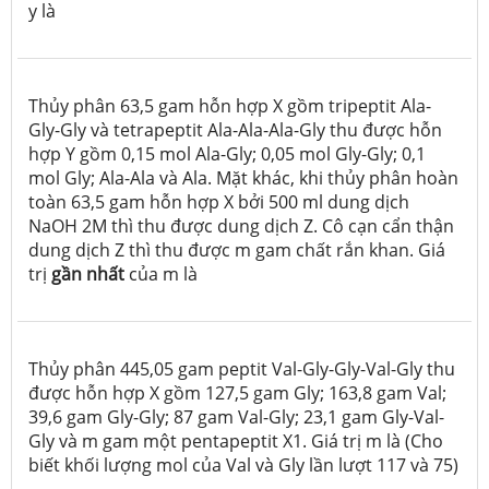
y là
Thủy phân 63,5 gam hỗn hợp X gồm tripeptit Ala-
Gly-Gly và tetrapeptit Ala-Ala-Ala-Gly thu được hỗn
hợp Y gồm 0,15 mol Ala-Gly; 0,05 mol Gly-Gly; 0,1
mol Gly; Ala-Ala và Ala. Mặt khác, khi thủy phân hoàn
toàn 63,5 gam hỗn hợp X bởi 500 ml dung dịch
NaOH 2M thì thu được dung dịch Z. Cô cạn cẩn thận
dung dịch Z thì thu được m gam chất rắn khan. Giá
trị
gần nhất
của m là
Thủy phân 445,05 gam peptit Val-Gly-Gly-Val-Gly thu
được hỗn hợp X gồm 127,5 gam Gly; 163,8 gam Val;
39,6 gam Gly-Gly; 87 gam Val-Gly; 23,1 gam Gly-Val-
Gly và m gam một pentapeptit X1. Giá trị m là (Cho
biết khối lượng mol của Val và Gly lần lượt 117 và 75)