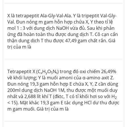
X là tetrapeptit Ala-Gly-Val-Ala.
Y là tripeptit Val-Gly-
Val. Đun nóng m gam hỗn hợp chứa X, Y theo tỉ lệ
mol 1 : 3 với dung dịch NaOH vừa đủ. Sau khi phản
ứng đã hoàn toàn thu được dung dịch T. Cô cạn cẩn
thận dung dịch T thu được 47,49 gam chất rắn. Giá
trị của m là
Tetrapeptit X (C
H
O
N
) trong đó oxi chiếm 26,49%
x
y
5
t
về khối lượng; Y là muối amoni của α-amino axit Z.
Đun nóng 19,3 gam hỗn hợp E chứa X, Y, Z cần dùng
200ml dung dịch NaOH 1M, thu được một muối duy
nhất và 2,688 lít khí T (đktc, T có tỉ khối hơi so với H
2
< 15). Mặt khác 19,3 gam E tác dụng HCl dư thu được
m gam muối. Giá trị của m là