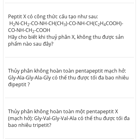
Peptit X có công thức cấu tạo như sau:
H
N-CH
-CO-NH-CH(CH
)-CO-NH-CH(C
H
COOH)-
2
2
3
2
4
CO-NH-CH
-COOH
2
Hãy cho biết khi thuỷ phân X, không thu được sản
phẩm nào sau đây?
Thủy phân không hoàn toàn pentapeptit mạch hở:
Gly-Ala-Gly-Ala-Gly có thể thu được tối đa bao nhiêu
đipeptit ?
Thủy phân không hoàn toàn một pentapeptit X
(mạch hở): Gly-Val-Gly-Val-Ala có thể thu được tối đa
bao nhiêu tripetit?