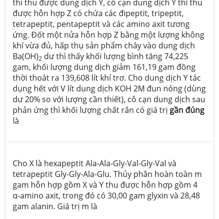
thì thu được dung dịch Y, cô cạn dung dịch Y thì thu
được hỗn hợp Z có chứa các đipeptit, tripeptit,
tetrapeptit, pentapeptit và các amino axit tương
ứng. Đốt một nửa hỗn hợp Z bằng một lượng không
khí vừa đủ, hấp thụ sản phẩm cháy vào dung dịch
Ba(OH)
dư thì thấy khối lượng bình tăng 74,225
2
gam, khối lượng dung dịch giảm 161,19 gam đồng
thời thoát ra 139,608 lít khí trơ. Cho dung dịch Y tác
dụng hết với V lít dung dịch KOH 2M đun nóng (dùng
dư 20% so với lượng cần thiết), cô cạn dung dịch sau
phản ứng thì khối lượng chất rắn có giá trị
gần đúng
là
Cho X là hexapeptit Ala-Ala-Gly-Val-Gly-Val và
tetrapeptit Gly-Gly-Ala-Glu. Thủy phân hoàn toàn m
gam hỗn hợp gồm X và Y thu được hỗn hợp gồm 4
α-amino axit, trong đó có 30,00 gam glyxin và 28,48
gam alanin. Giá trị m là