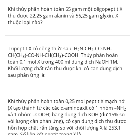
Khi thủy phân hoàn toàn 65 gam một oligopeptit X
thu được 22,25 gam alanin và 56,25 gam glyxin. X
thuộc loại nào?
Tripeptit X có công thức sau: H
N-CH
-CO-NH-
2
2
CH(CH
)-CO-NH-CH(CH
)-COOH. Thủy phân hoàn
3
3
toàn 0,1 mol X trong 400 ml dung dịch NaOH 1M.
Khối lượng chất rắn thu được khi cô cạn dung dịch
sau phản ứng là:
Khi thủy phân hoàn toàn 0,25 mol peptit X mạch hở
(X tạo thành từ các các α-aminoaxit có 1 nhóm –NH
2
và 1 nhóm –COOH) bằng dung dịch KOH (dư 15% so
với lượng cần phản ứng), cô cạn dung dịch thu được
hỗn hợp chất rắn tăng so với khối lượng X là 253,1
gam. Số liên kết peptit trong X là