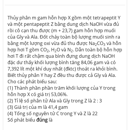
Thủy phân m gam hỗn hợp X gồm một tetrapeptit Y
và một pentapeptit Z bằng dung dịch NaOH vừa đủ
rồi cô cạn thu được (m + 23,7) gam hỗn hợp muối
của Gly và Ala. Đốt cháy toàn bộ lượng muối sinh ra
bằng một lượng oxi vừa đủ thu được Na
CO
và hỗn
2
3
hợp hơi T gồm CO
, H
O và N
. Dẫn toàn bộ hỗn hợp
2
2
2
hơi T đi rất chậm qua bình đựng dung dịch NaOH
đặc dư thấy khối lượng bình tăng 84,06 gam và có
7,392 lít một khí duy nhất (đktc) thoát ra khỏi bình.
Biết thủy phân Y hay Z đều thu được cả Gly và Ala.
Cho các phát biểu sau:
(1) Thành phần phần trăm khối lượng của Y trong
hỗn hợp X có giá trị 53,06%.
(2) Tỉ lệ số phân tử Ala và Gly trong Z là 2 : 3
(3) Giá trị của m là 41,4 gam
(4) Tổng số nguyên tử C trong Y và Z là 22
Số phát biểu
đúng
là