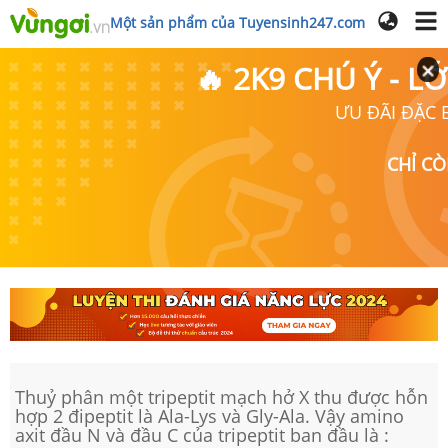
Một sản phẩm của Tuyensinh247.com
🔥 2K9 CHÚ Ý - 
ƯU ĐÃI ĐẶC B
CHỈ C
Thuỷ phân một tripeptit mạch hở X thu được hỗn
hợp 2 đipeptit là Ala-Lys và Gly-Ala. Vậy amino
axit đầu N và đầu C của tripeptit ban đầu là :