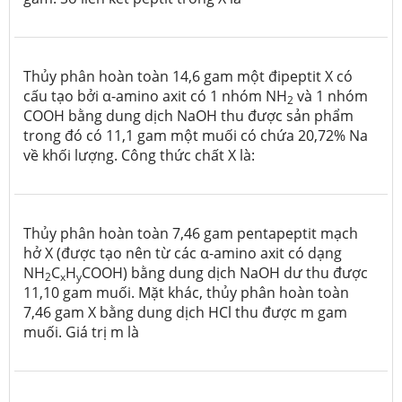
Thủy phân hoàn toàn 14,6 gam một đipeptit X có
cấu tạo bởi α-amino axit có 1 nhóm NH
và 1 nhóm
2
COOH bằng dung dịch NaOH thu được sản phẩm
trong đó có 11,1 gam một muối có chứa 20,72% Na
về khối lượng. Công thức chất X là:
Thủy phân hoàn toàn 7,46 gam pentapeptit mạch
hở X (được tạo nên từ các α-amino axit có dạng
NH
C
H
COOH) bằng dung dịch NaOH dư thu được
2
x
y
11,10 gam muối. Mặt khác, thủy phân hoàn toàn
7,46 gam X bằng dung dịch HCl thu được m gam
muối. Giá trị m là