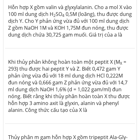
Hỗn hợp X gồm valin và glyxylalanin. Cho a mol X vào
100 ml dung dịch H
SO
0,5M (loãng), thu được dung
2
4
dịch Y. Cho Y phản ứng vừa đủ với 100 ml dung dịch
Z gồm NaOH 1M và KOH 1,75M đun nóng, thu được
dung dịch chứa 30,725 gam muối. Giá trị của a là
Khi thủy phân không hoàn toàn một peptit X (M
=
X
293) thu được hai peptit Y và Z. Biết 0,472 gam Y
phản ứng vừa đủ với 18 ml dung dịch HCl 0,222M
đun nóng và 0,666 gam Z phản ứng vừa đủ với 14,7
ml dung dịch NaOH 1,6% (d = 1,022 gam/ml) đun
nóng. Biết rằng khi thủy phân hoàn toàn X thu được
hỗn hợp 3 amino axit là glyxin, alanin và phenyl
alanin. Công thức cấu tạo của X là
Thủy phân m gam hỗn hợp X gồm tripeptit Ala-Gly-