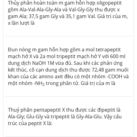
Thủy phân hoàn toàn m gam hỗn hợp oligopeptit
gồm Ala-Val-Ala-Gly-Ala và Val-Gly-Gly thu được x
gam Ala; 37,5 gam Gly và 35,1 gam Val. Giá trị của m,
x lần lượt là
Đun nóng m gam hỗn hợp gồm a mol tetrapeptit
mạch hở X và 2a mol tripeptit mạch hở Y với 600 ml
dung dịch NaOH 1M vừa đủ. Sau khi các phản ứng
kết thúc, cô cạn dung dịch thu được 72,48 gam muối
khan của các amino axit đều có một nhóm -COOH và
một nhóm -NH
trong phân tử. Giá trị của m là
2
Thuỷ phân pentapeptit X thu được các đipeptit là
Ala-Gly; Glu-Gly và tripeptit là Gly-Ala-Glu. Vậy cấu
trúc của peptit X là: