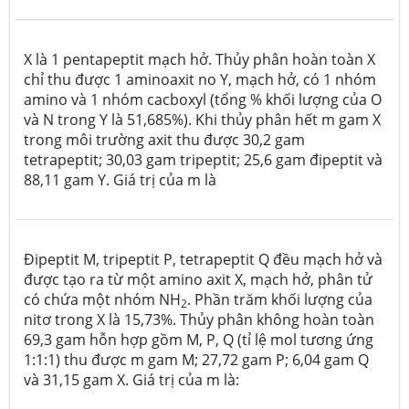
X là 1 pentapeptit mạch hở. Thủy phân hoàn toàn X
chỉ thu được 1 aminoaxit no Y, mạch hở, có 1 nhóm
amino và 1 nhóm cacboxyl (tổng % khối lượng của O
và N trong Y là 51,685%). Khi thủy phân hết m gam X
trong môi trường axit thu được 30,2 gam
tetrapeptit; 30,03 gam tripeptit; 25,6 gam đipeptit và
88,11 gam Y. Giá trị của m là
Đipeptit M, tripeptit P, tetrapeptit Q đều mạch hở và
được tạo ra từ một amino axit X, mạch hở, phân tử
có chứa một nhóm NH
. Phần trăm khối lượng của
2
nitơ trong X là 15,73%. Thủy phân không hoàn toàn
69,3 gam hỗn hợp gồm M, P, Q (tỉ lệ mol tương ứng
1:1:1) thu được m gam M; 27,72 gam P; 6,04 gam Q
và 31,15 gam X. Giá trị của m là: