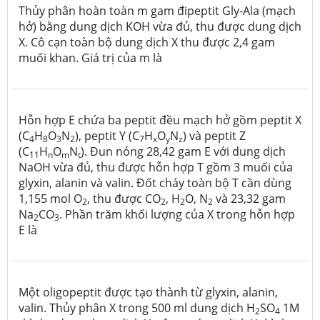
Thủy phân hoàn toàn m gam đipeptit Gly-Ala (mạch
hở) bằng dung dịch KOH vừa đủ, thu được dung dịch
X. Cô cạn toàn bộ dung dịch X thu được 2,4 gam
muối khan. Giá trị của m là
Hỗn hợp E chứa ba peptit đều mạch hở gồm peptit X
(C
H
O
N
), peptit Y (C
H
O
N
) và peptit Z
4
8
3
2
7
x
y
z
(C
H
O
N
). Đun nóng 28,42 gam E với dung dịch
11
n
m
t
NaOH vừa đủ, thu được hỗn hợp T gồm 3 muối của
glyxin, alanin và valin. Đốt cháy toàn bộ T cần dùng
1,155 mol O
, thu được CO
, H
O, N
và 23,32 gam
2
2
2
2
Na
CO
. Phần trăm khối lượng của X trong hỗn hợp
2
3
E là
Một oligopeptit được tạo thành từ glyxin, alanin,
valin. Thủy phân X trong 500 ml dung dịch H
SO
1M
2
4