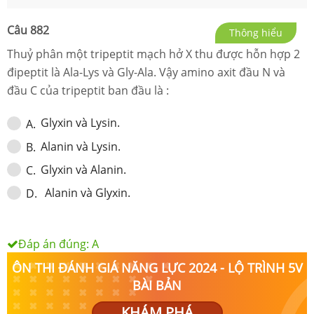
Câu
882
Thông hiểu
Thuỷ phân một tripeptit mạch hở X thu được hỗn hợp 2
đipeptit là Ala-Lys và Gly-Ala. Vậy amino axit đầu N và
đầu C của tripeptit ban đầu là :
Glyxin và Lysin.
A
.
Alanin và Lysin.
B
.
Glyxin và Alanin.
C
.
Alanin và Glyxin.
D
.
Đáp án đúng:
A
ÔN THI ĐÁNH GIÁ NĂNG LỰC 2024 - LỘ TRÌNH 5V
BÀI BẢN
KHÁM PHÁ