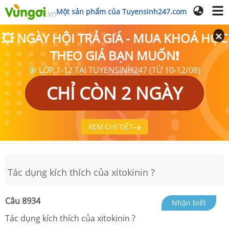
Một sản phẩm của Tuyensinh247.com
💥 NGÀY HỘI TRẢ GIÁ - MUA KHOÁ HỌC
THEO GIÁ BẠN MUỐN❗
🎯 LỚP 1-12 TẠI TUYENSINH247 (TỪ 10-12/08)
CHỈ CÒN 2 NGÀY
XEM CHI TIẾT
Tác dụng kích thích của xitokinin ?
Câu
8934
Nhận biết
Tác dụng kích thích của xitokinin ?