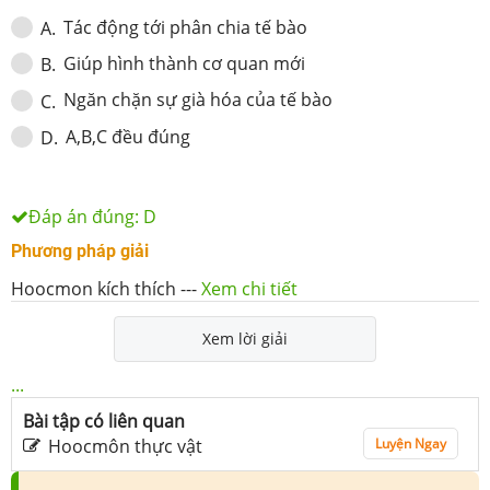
Tác động tới phân chia tế bào
A
.
Giúp hình thành cơ quan mới
B
.
Ngăn chặn sự già hóa của tế bào
C
.
A,B,C đều đúng
D
.
Đáp án đúng:
D
Phương pháp giải
Hoocmon kích thích
---
Xem chi tiết
Xem lời giải
...
Bài tập có liên quan
Hoocmôn thực vật
Luyện Ngay