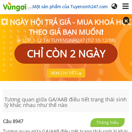
Một sản phẩm của Tuyensinh247.com
💥 NGÀY HỘI TRẢ GIÁ - MUA KHOÁ HỌC
THEO GIÁ BẠN MUỐN❗
🎯 LỚP 1-12 TẠI TUYENSINH247 (TỪ 10-12/08)
CHỈ CÒN 2 NGÀY
XEM CHI TIẾT
Tương quan giữa GA/AAB điều tiết trạng thái sinh
lý khác nhau như thế nào
Câu
8947
Thông hiểu
Tương quan giữa GA/AAB điều tiết trạng thái sinh lý khác