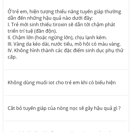
Ở trẻ em, hiện tượng thiểu năng tuyến giáp thường
dẫn đến những hậu quả nào dưới đây:
I. Trẻ mới sinh thiếu tiroxin sẽ dẫn tới chậm phát
triển trí tuệ (đần độn).
II. Chậm lớn (hoặc ngừng lớn), chịu lạnh kém.
III. Vàng da kéo dài, nước tiểu, mồ hôi có màu vàng.
IV. Không hình thành các đặc điểm sinh dục phụ thử
cấp.
Không dùng muối iot cho trẻ em khi có biểu hiện
Cắt bỏ tuyến giáp của nòng nọc sẽ gây hậu quả gì ?