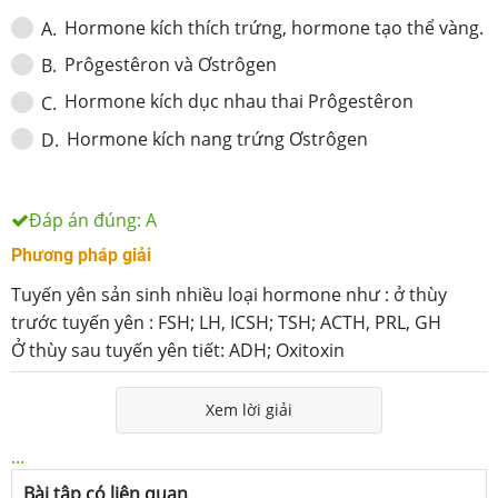
Hormone kích thích trứng, hormone tạo thể vàng.
A
.
Prôgestêron và Ơstrôgen
B
.
Hormone kích dục nhau thai Prôgestêron
C
.
Hormone kích nang trứng Ơstrôgen
D
.
Đáp án đúng:
A
Phương pháp giải
Tuyến yên sản sinh nhiều loại hormone như : ở thùy
trước tuyến yên : FSH; LH, ICSH; TSH; ACTH, PRL, GH
Ở thùy sau tuyến yên tiết: ADH; Oxitoxin
Xem lời giải
...
Bài tập có liên quan