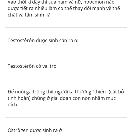
Vào thời kì dậy thì của nam và nữ, hoocmôn nào
được tiết ra nhiều làm cơ thể thay đổi mạnh về thể
chất và tâm sinh lí?
Testostêrôn được sinh sản ra ở:
Testostêrôn có vai trò
Để nuôi gà trống thịt người ta thường “thiến” (cắt bỏ
tinh hoàn) chúng ở giai đoạn còn non nhằm mục
đích
Ơstrôgen được sinh ra ở