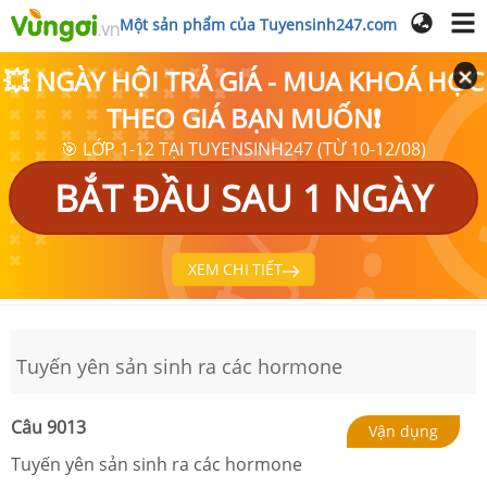
Một sản phẩm của Tuyensinh247.com
💥 NGÀY HỘI TRẢ GIÁ - MUA KHOÁ HỌC
THEO GIÁ BẠN MUỐN❗
🎯 LỚP 1-12 TẠI TUYENSINH247 (TỪ 10-12/08)
BẮT ĐẦU SAU 1 NGÀY
XEM CHI TIẾT
Tuyến yên sản sinh ra các hormone
Câu
9013
Vận dụng
Tuyến yên sản sinh ra các hormone