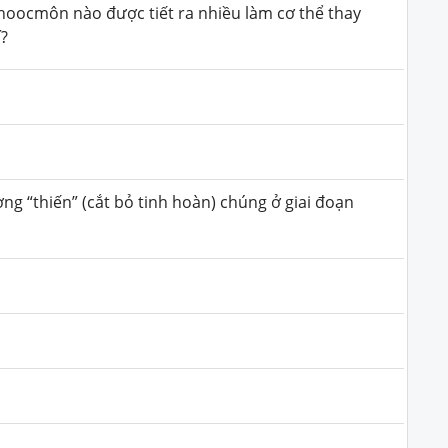
, hoocmôn nào được tiết ra nhiều làm cơ thể thay
í?
ờng “thiến” (cắt bỏ tinh hoàn) chúng ở giai đoạn