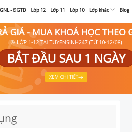
GNL - ĐGTD
Lớp 12
Lớp 11
Lớp 10
Lớp khác
Blog
RẢ GIÁ - MUA KHOÁ HỌC THEO
🎯 LỚP 1-12 TẠI TUYENSINH247 (TỪ 10-12/08)
BẮT ĐẦU SAU 1 NGÀY
XEM CHI TIẾT
dụng