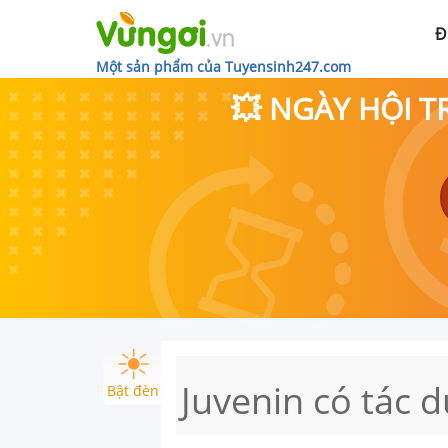
Đ
Một sản phẩm của Tuyensinh247.com
💥 NGÀY HỘI T
Juvenin có tác 
Bật đèn