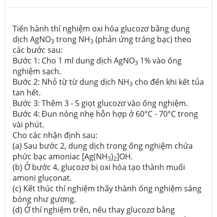
Tiến hành thí nghiệm oxi hóa glucozơ bằng dung
dịch AgNO
trong NH
(phản ứng tráng bạc) theo
3
3
các bước sau:
Bước 1: Cho 1 ml dung dịch AgNO
1% vào ống
3
nghiệm sạch.
Bước 2: Nhỏ từ từ dung dịch NH
cho đến khi kết tủa
3
tan hết.
Bước 3: Thêm 3 - 5 giọt glucozơ vào ống nghiệm.
Bước 4: Đun nóng nhẹ hỗn hợp ở 60°C - 70°C trong
vài phút.
Cho các nhận định sau:
(a) Sau bước 2, dung dịch trong ống nghiệm chứa
phức bạc amoniac [Ag(NH
)
]OH.
3
2
(b) Ở bước 4, glucozơ bị oxi hóa tạo thành muối
amoni gluconat.
(c) Kết thúc thí nghiệm thấy thành ống nghiệm sáng
bóng như gương.
(d) Ở thí nghiệm trên, nếu thay glucozơ bằng