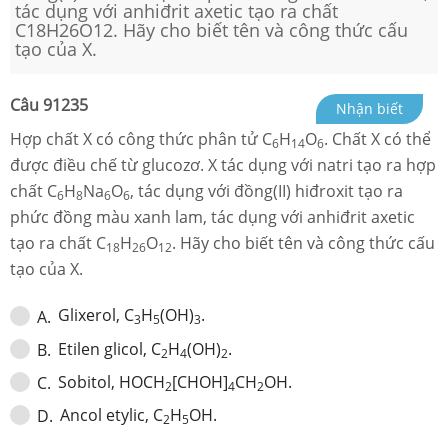
tác dụng với anhiđrit axetic tạo ra chất
C18H26O12. Hãy cho biết tên và công thức cấu
tạo của X.
Câu
91235
Nhận biết
Hợp chất X có công thức phân tử C
H
O
. Chất X có thể
6
14
6
được điều chế từ glucozơ. X tác dụng với natri tạo ra hợp
chất C
H
Na
O
, tác dụng với đồng(II) hiđroxit tạo ra
6
8
6
6
phức đồng màu xanh lam, tác dụng với anhiđrit axetic
tạo ra chất C
H
O
. Hãy cho biết tên và công thức cấu
18
26
12
tạo của X.
Glixerol, C
H
(OH)
.
A
.
3
5
3
Etilen glicol, C
H
(OH)
.
B
.
2
4
2
Sobitol, HOCH
[CHOH]
CH
OH.
C
.
2
4
2
Ancol etylic, C
H
OH.
D
.
2
5