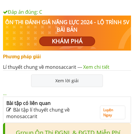
Đáp án đúng:
C
ÔN THI ĐÁNH GIÁ NĂNG LỰC 2024 - LỘ TRÌNH 5V
BÀI BẢN
KHÁM PHÁ
Phương pháp giải
Lí thuyết chung về monosaccarit
---
Xem chi tiết
Xem lời giải
...
Bài tập có liên quan
Bài tập lí thuyết chung về
Luyện
Ngay
monosaccarit
Group Ôn Thi ĐGNL & ĐGTD Miễn Phí