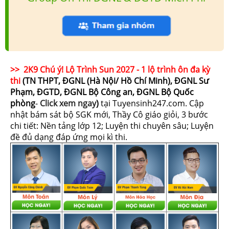
>> 2K9 Chú ý! Lộ Trình Sun 2027 - 1 lộ trình ôn đa kỳ
thi
(TN THPT, ĐGNL (Hà Nội/ Hồ Chí Minh), ĐGNL Sư
Phạm, ĐGTD, ĐGNL Bộ Công an, ĐGNL Bộ Quốc
phòng
-
Click xem ngay
)
tại Tuyensinh247.com.
Cập
nhật bám sát bộ SGK mới, Thầy Cô giáo giỏi, 3 bước
chi tiết: Nền tảng lớp 12; Luyện thi chuyên sâu; Luyện
đề đủ dạng đáp ứng mọi kì thi.