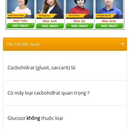
Câu hỏi liên quan
Cacbohidrat (gluxit, saccarit) là:
Có mấy loại cacbohiđrat quan trọng ?
Glucozơ
không
thuộc loại