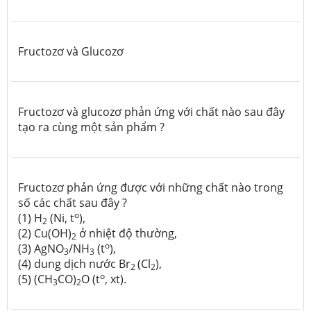
Fructozơ và Glucozơ
Fructozơ và glucozơ phản ứng với chất nào sau đây
tạo ra cùng một sản phẩm ?
Fructozơ phản ứng được với những chất nào trong
số các chất sau đây ?
o
(1) H
(Ni, t
),
2
(2) Cu(OH)
ở nhiệt độ thường,
2
o
(3) AgNO
/NH
(t
),
3
3
(4) dung dịch nước Br
(Cl
),
2
2
o
(5) (CH
CO)
O (t
, xt).
3
2