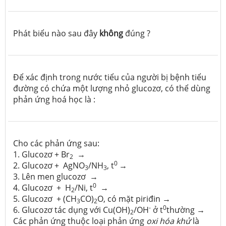
Phát biểu nào sau đây
không
đúng ?
Để xác định trong nước tiểu của người bị bệnh tiểu
đường có chứa một lượng nhỏ glucozơ, có thể dùng
phản ứng hoá học là :
Cho các phản ứng sau:
1. Glucozơ + Br
→
2
0
2. Glucozơ + AgNO
/NH
, t
→
3
3
3. Lên men glucozơ →
0
4. Glucozơ + H
/Ni, t
→
2
5. Glucozơ + (CH
CO)
­O, có mặt piriđin →
3
2
-
0
6. Glucozơ tác dụng với Cu(OH)
/OH
ở t
thường →
2
Các phản ứng thuộc loại phản ứng
oxi hóa khử
là