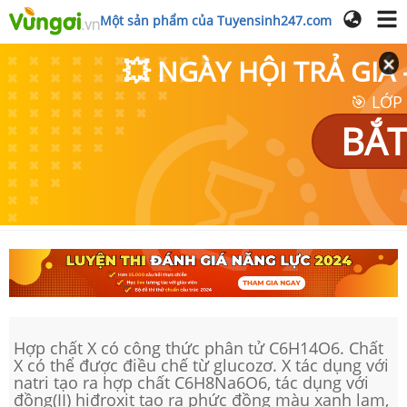
Một sản phẩm của Tuyensinh247.com
💥 NGÀY HỘI TRẢ GI
🎯 LỚP
BẮT
Hợp chất X có công thức phân tử C6H14O6. Chất
X có thể được điều chế từ glucozơ. X tác dụng với
natri tạo ra hợp chất C6H8Na6O6, tác dụng với
đồng(II) hiđroxit tạo ra phức đồng màu xanh lam,