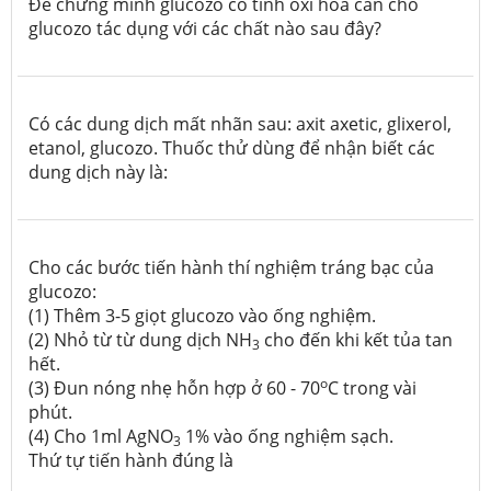
Để chứng minh glucozo có tính oxi hóa cần cho
glucozo tác dụng với các chất nào sau đây?
Có các dung dịch mất nhãn sau: axit axetic, glixerol,
etanol, glucozo. Thuốc thử dùng để nhận biết các
dung dịch này là:
Cho các bước tiến hành thí nghiệm tráng bạc của
glucozo:
(1) Thêm 3-5 giọt glucozo vào ống nghiệm.
(2) Nhỏ từ từ dung dịch NH
cho đến khi kết tủa tan
3
hết.
o
(3) Đun nóng nhẹ hỗn hợp ở 60 - 70
C trong vài
phút.
(4) Cho 1ml AgNO
1% vào ống nghiệm sạch.
3
Thứ tự tiến hành đúng là