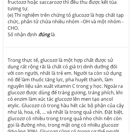
fructozơ hoặc saccarozơ thì đều thu được kết tủa
tương tự.
(e) Thí nghiệm trên chứng tỏ glucozơ là hợp chất tạp
chức, phân tử chứa nhiều nhóm –OH và một nhóm -
CHO.
Số nhận định
đúng
là
Trong thực tế, glucozơ là một hợp chất được sử
dụng rất rộng rãi là chất có giá trị dinh dưỡng đối
với con người, nhất là trẻ em. Người ta còn sử dụng
nó để làm thuốc tăng lực, pha huyết thanh, làm
nguyên liệu sản xuất vitamin C trong y học. Ngoài ra
glucozơ được dùng để tráng gương, tráng phích, khi
có enzim làm xúc tác glucozơ lên men tạo ancol
etylic. Glucozơ có trong hầu hết các bộ phận của cây
như lá, hoa, rễ, ... và nhất là trong quả chín. Đặt biệt,
glucozơ có nhiều trong trong quả nho chín nên còn
gọi là đường nho, trong mật ong có nhiều glucozơ
(khoảng 30%). Glucozơ cũng có trong cơ thể người