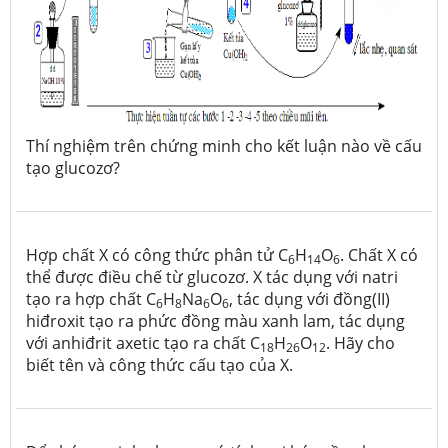
Thí nghiệm trên chứng minh cho kết luận nào về cấu
tạo glucozơ?
Hợp chất X có công thức phân tử C
H
O
. Chất X có
6
14
6
thể được điều chế từ glucozơ. X tác dụng với natri
tạo ra hợp chất C
H
Na
O
, tác dụng với đồng(II)
6
8
6
6
hiđroxit tạo ra phức đồng màu xanh lam, tác dụng
với anhiđrit axetic tạo ra chất C
H
O
. Hãy cho
18
26
12
biết tên và công thức cấu tạo của X.