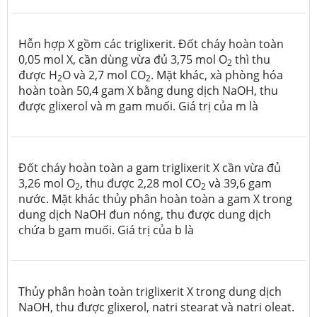
Hỗn hợp X gồm các triglixerit. Đốt cháy hoàn toàn
0,05 mol X, cần dùng vừa đủ 3,75 mol O
thì thu
2
được H
O và 2,7 mol CO
. Mặt khác, xà phòng hóa
2
2
hoàn toàn 50,4 gam X bằng dung dịch NaOH, thu
được glixerol và m gam muối. Giá trị của m là
Đốt cháy hoàn toàn a gam triglixerit X cần vừa đủ
3,26 mol O
, thu được 2,28 mol CO
và 39,6 gam
2
2
nước. Mặt khác thủy phân hoàn toàn a gam X trong
dung dịch NaOH đun nóng, thu được dung dịch
chứa b gam muối. Giá trị của b là
Thủy phân hoàn toàn triglixerit X trong dung dịch
NaOH, thu được glixerol, natri stearat và natri oleat.