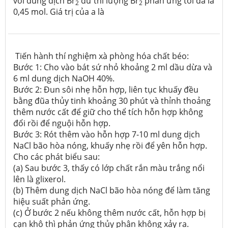
với dung dịch Br
dư thì lượng Br
phản ứng tối đa là
2
2
0,45 mol. Giá trị của a là
Tiến hành thí nghiệm xà phòng hóa chất béo:
Bước 1: Cho vào bát sứ nhỏ khoảng 2 ml dầu dừa và
6 ml dung dịch NaOH 40%.
Bước 2: Đun sôi nhẹ hỗn hợp, liên tục khuấy đều
bằng đũa thủy tinh khoảng 30 phút và thỉnh thoảng
thêm nước cất để giữ cho thể tích hỗn hợp không
đổi rồi để nguội hỗn hợp.
Bước 3: Rót thêm vào hỗn hợp 7-10 ml dung dịch
NaCl bão hòa nóng, khuấy nhẹ rồi để yên hỗn hợp.
Cho các phát biểu sau:
(a) Sau bước 3, thấy có lớp chất rắn màu trắng nổi
lên là glixerol.
(b) Thêm dung dịch NaCl bão hòa nóng để làm tăng
hiệu suất phản ứng.
(c) Ở bước 2 nếu không thêm nước cất, hỗn hợp bị
cạn khô thì phản ứng thủy phân không xảy ra.