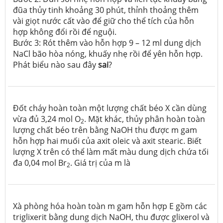
đũa thủy tinh khoảng 30 phút, thỉnh thoảng thêm
vài giọt nước cất vào để giữ cho thể tích của hỗn
hợp không đổi rồi để nguội.
Bước 3: Rót thêm vào hỗn hợp 9 – 12 ml dung dịch
NaCl bão hòa nóng, khuấy nhẹ rồi để yên hỗn hợp.
Phát biểu nào sau đây
sai
?
Đốt cháy hoàn toàn một lượng chất béo X cần dùng
vừa đủ 3,24 mol O
. Mặt khác, thủy phân hoàn toàn
2
lượng chất béo trên bằng NaOH thu được m gam
hỗn hợp hai muối của axit oleic và axit stearic. Biết
lượng X trên có thể làm mất màu dung dịch chứa tối
đa 0,04 mol Br
. Giá trị của m là
2
Xà phòng hóa hoàn toàn m gam hỗn hợp E gồm các
triglixerit bằng dung dịch NaOH, thu được glixerol và