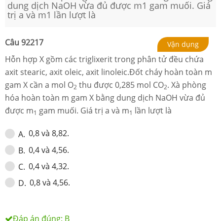
dung dịch NaOH vừa đủ được m1 gam muối. Giá
trị a và m1 lần lượt là
Câu
92217
Vận dụng
Hỗn hợp X gồm các triglixerit trong phân tử đều chứa
axit stearic, axit oleic, axit linoleic.Đốt cháy hoàn toàn m
gam X cần a mol O
thu được 0,285 mol CO
. Xà phòng
2
2
hóa hoàn toàn m gam X bằng dung dịch NaOH vừa đủ
được m
gam muối. Giá trị a và m
lần lượt là
1
1
0,8 và 8,82.
A
.
0,4 và 4,56.
B
.
0,4 và 4,32.
C
.
0,8 và 4,56.
D
.
Đáp án đúng:
B