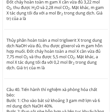
Đốt cháy hoàn toàn m gam X cần vừa đủ 3,22 mol
O
, thu được H
O và 2,28 mol CO
. Mặt khác, m gam
2
2
2
X tác dụng tối đa với a mol Br
trong dung dịch. Giá
2
trị của a là
Thủy phân hoàn toàn a mol triglixerit X trong dung
dịch NaOH vừa đủ, thu được glixerol và m gam hỗn
hợp muối. Đốt cháy hoàn toàn a mol X cần vừa đủ
7,75 mol O
và thu được 5,5 mol CO
. Mặt khác, a
2
2
mol X tác dụng tối đa với 0,2 mol Br
trong dung
2
dịch. Giá trị của m là
Câu 40. Tiến hành thí nghiệm xà phòng hóa chất
béo:
Bước 1: Cho vào bát sứ khoảng 3 gam mỡ lợn và 6
ml dung dịch NaOH 40%.
Bước 2: Đun sôi nhẹ hỗn hợp và liên tục khuấy bằng