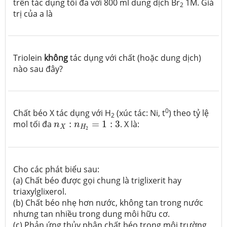
trên tác dụng tối đa với 800 ml dung dịch Br
1M. Giá
2
trị của a là
Triolein
không
tác dụng với chất (hoặc dung dịch)
nào sau đây?
0
Chất béo X tác dụng với H
(xúc tác: Ni, t
) theo tỷ lệ
2
n
X
:
n
H
2
=
1
:
3
mol tối đa
:
=
1
:
3
.
X là:
n
n
X
H
2
Cho các phát biểu sau:
(a) Chất béo được gọi chung là triglixerit hay
triaxylglixerol.
(b) Chất béo nhẹ hơn nước, không tan trong nước
nhưng tan nhiều trong dung môi hữu cơ.
(c) Phản ứng thủy phân chất béo trong môi trường