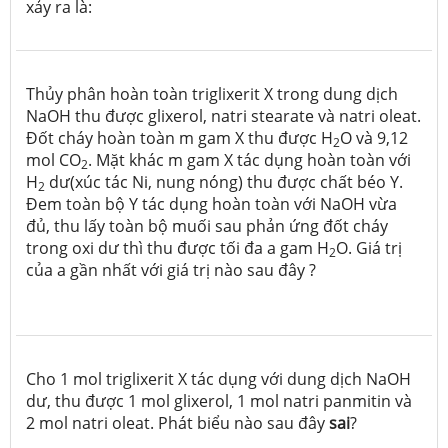
xảy ra là:
Thủy phân hoàn toàn triglixerit X trong dung dịch
NaOH thu được glixerol, natri stearate và natri oleat.
Đốt cháy hoàn toàn m gam X thu được H
O và 9,12
2
mol CO
. Mặt khác m gam X tác dụng hoàn toàn với
2
H
dư(xúc tác Ni, nung nóng) thu được chất béo Y.
2
Đem toàn bộ Y tác dụng hoàn toàn với NaOH vừa
đủ, thu lấy toàn bộ muối sau phản ứng đốt cháy
trong oxi dư thì thu được tối đa a gam H
O. Giá trị
2
của a gần nhất với giá trị nào sau đây ?
Cho 1 mol triglixerit X tác dụng với dung dịch NaOH
dư, thu được 1 mol glixerol, 1 mol natri panmitin và
2 mol natri oleat. Phát biểu nào sau đây
sai
?