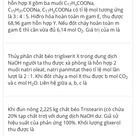
hỗn hợp X gồm ba muối C
H
COONa,
17
x
C
H
COONa, C
H
COONa có tỉ lệ mol tương ứng
15
31
17
y
là 3 : 4 : 5. Hiđro hóa hoàn toàn m gam E, thu được
68,96 gam hỗn hợp Y. Nếu đốt cháy hoàn toàn m
gam E thì cần vừa đủ 6,14 mol O
. Giá trị của m là
2
Thủy phân chất béo triglixerit X trong dung dịch
NaOH người ta thu được xà phòng là hỗn hợp 2
muối natri oleat, natri panmitat theo tỉ lệ mol lần
lượt là 2 : 1. Khi đốt cháy a mol X thu được b mol CO
2
và c mol H
O. Liên hệ giữa a, b, c là
2
Khi đun nóng 2,225 kg chất béo Tristearin (có chứa
20% tạp chất trơ) với dung dịch NaOH dư. Giả sử
hiệu suất của phản ứng 100%. Khối lượng glixerol
thu được là