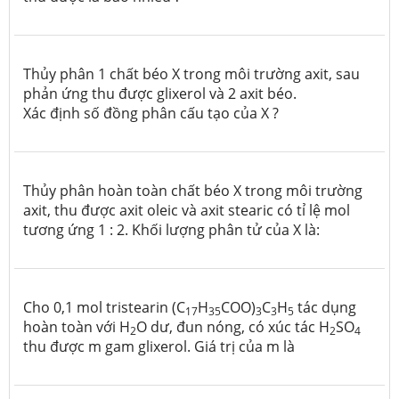
Thủy phân 1 chất béo X trong môi trường axit, sau
phản ứng thu được glixerol và 2 axit béo.
Xác định số đồng phân cấu tạo của X ?
Thủy phân hoàn toàn chất béo X trong môi trường
axit, thu được axit oleic và axit stearic có tỉ lệ mol
tương ứng 1 : 2. Khối lượng phân tử của X là:
Cho 0,1 mol tristearin (C
H
COO)
C
H
tác dụng
17
35
3
3
5
hoàn toàn với H
O dư, đun nóng, có xúc tác H
SO
2
2
4
thu được m gam glixerol. Giá trị của m là