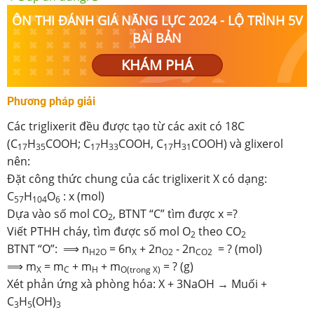
ÔN THI ĐÁNH GIÁ NĂNG LỰC 2024 - LỘ TRÌNH 5V
BÀI BẢN
KHÁM PHÁ
Phương pháp giải
Các triglixerit đều được tạo từ các axit có 18C
(C
H
COOH; C
H
COOH, C
H
COOH) và glixerol
17
35
17
33
17
31
nên:
Đặt công thức chung của các triglixerit X có dạng:
C
H
O
: x (mol)
57
104
6
Dựa vào số mol CO
, BTNT “C” tìm được x =?
2
Viết PTHH cháy, tìm được số mol O
theo CO
2
2
BTNT “O”: ⟹ n
= 6n
+ 2n
- 2n
= ? (mol)
H2O
X
O2
CO2
⟹ m
= m
+ m
+ m
= ? (g)
X
C
H
O(trong X)
Xét phản ứng xà phòng hóa: X + 3NaOH → Muối +
C
H
(OH)
3
5
3