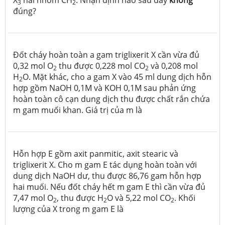
3
2
đúng?
Đốt cháy hoàn toàn a gam triglixerit X cần vừa đủ
0,32 mol O
thu được 0,228 mol CO
và 0,208 mol
2
2
H
O. Mặt khác, cho a gam X vào 45 ml dung dịch hỗn
2
hợp gồm NaOH 0,1M và KOH 0,1M sau phản ứng
hoàn toàn cô cạn dung dịch thu được chất rắn chứa
m gam muối khan. Giá trị của m là
Hỗn hợp E gồm axit panmitic, axit stearic và
triglixerit X. Cho m gam E tác dụng hoàn toàn với
dung dịch NaOH dư, thu được 86,76 gam hỗn hợp
hai muối. Nếu đốt cháy hết m gam E thì cần vừa đủ
7,47 mol O
, thu được H
O và 5,22 mol CO
. Khối
2
2
2
lượng của X trong m gam E là