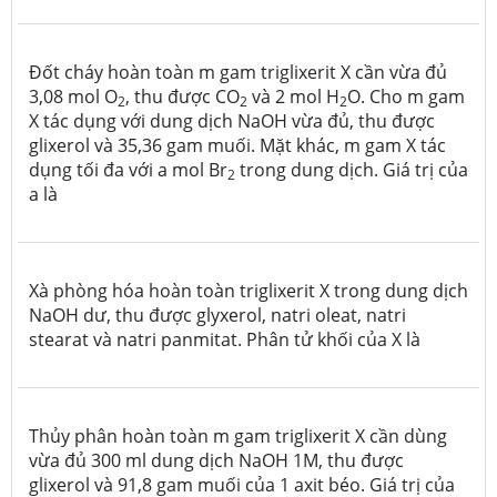
Đốt cháy hoàn toàn m gam triglixerit X cần vừa đủ
3,08 mol O
, thu được CO
và 2 mol H
O. Cho m gam
2
2
2
X tác dụng với dung dịch NaOH vừa đủ, thu được
glixerol và 35,36 gam muối. Mặt khác, m gam X tác
dụng tối đa với a mol Br
trong dung dịch. Giá trị của
2
a là
Xà phòng hóa hoàn toàn triglixerit X trong dung dịch
NaOH dư, thu được glyxerol, natri oleat, natri
stearat và natri panmitat. Phân tử khối của X là
Thủy phân hoàn toàn m gam triglixerit X cần dùng
vừa đủ 300 ml dung dịch NaOH 1M, thu được
glixerol và 91,8 gam muối của 1 axit béo. Giá trị của