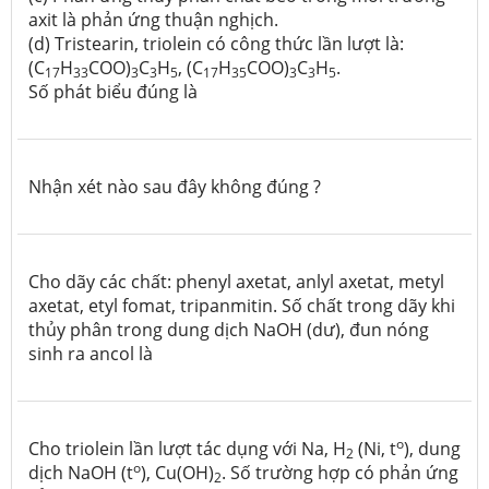
axit là phản ứng thuận nghịch.
(d) Tristearin, triolein có công thức lần lượt là:
(C
H
COO)
C
H
, (C
H
COO)
C
H
.
17
33
3
3
5
17
35
3
3
5
Số phát biểu đúng là
Nhận xét nào sau đây không đúng ?
Cho dãy các chất: phenyl axetat, anlyl axetat, metyl
axetat, etyl fomat, tripanmitin. Số chất trong dãy khi
thủy phân trong dung dịch NaOH (dư), đun nóng
sinh ra ancol là
o
Cho triolein lần lượt tác dụng với Na, H
(Ni, t
), dung
2
o
dịch NaOH (t
), Cu(OH)
. Số trường hợp có phản ứng
2