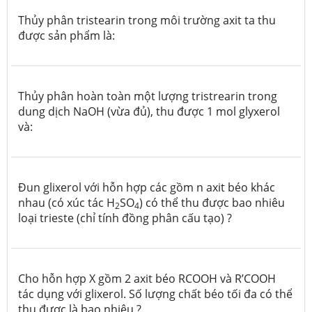
Thủy phân tristearin trong môi trường axit ta thu
được sản phẩm là:
Thủy phân hoàn toàn một lượng tristrearin trong
dung dịch NaOH (vừa đủ), thu được 1 mol glyxerol
và:
Đun g
li
x
e
r
o
l
v
ớ
i h
ỗ
n hợp các
g
ồm n
a
x
i
t béo k
h
á
c
n
h
a
u (có xúc
tác H
SO
) có
t
hể t
h
u đ
ư
ợc b
a
o nhi
ê
u
2
4
l
o
ạ
i
tr
i
e
ste (chỉ
t
ính
đ
ồng
p
h
â
n c
ấ
u tạ
o
) ?
Cho hỗn hợp X gồm 2 axit béo RCOOH và R’COOH
tác dụng với glixerol. Số lượng chất béo tối đa có thể
thu được là bao nhiêu ?