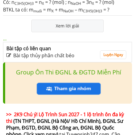
Có: n
= n
= ? (mol) ; n
= 3n
= ? (mol)
C3H5(OH)3
X
NaOH
X
BTKL ta có: m
= m
+ m
– m
= ?
muối
X
NaOH
C3H5(OH)3
Xem lời giải
...
Bài tập có liên quan
Bài tập thủy phân chất béo
Luyện Ngay
Group Ôn Thi ĐGNL & ĐGTD Miễn Phí
>> 2K9 Chú ý! Lộ Trình Sun 2027 - 1 lộ trình ôn đa kỳ
thi
(TN THPT, ĐGNL (Hà Nội/ Hồ Chí Minh), ĐGNL Sư
Phạm, ĐGTD, ĐGNL Bộ Công an, ĐGNL Bộ Quốc
phòng
-
Click xem ngay
)
tại Tuyensinh247.com.
Cập