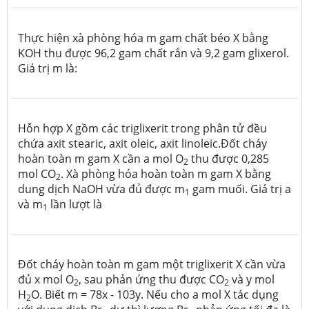
Thực hiện xà phòng hóa m gam chất béo X bằng
KOH thu được 96,2 gam chất rắn và 9,2 gam glixerol.
Giá trị m là:
Hỗn hợp X gồm các triglixerit trong phân tử đều
chứa axit stearic, axit oleic, axit linoleic.Đốt cháy
hoàn toàn m gam X cần a mol O
thu được 0,285
2
mol CO
. Xà phòng hóa hoàn toàn m gam X bằng
2
dung dịch NaOH vừa đủ được m
gam muối. Giá trị a
1
và m
lần lượt là
1
Đốt cháy hoàn toàn m gam một triglixerit X cần vừa
đủ x mol O
, sau phản ứng thu được CO
và y mol
2
2
H
O. Biết m = 78x - 103y. Nếu cho a mol X tác dụng
2