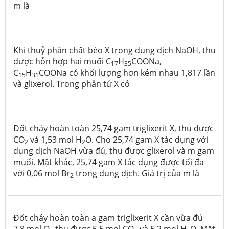
m là
Khi thuỷ phân chất béo X trong dung dịch NaOH, thu
được hỗn hợp hai muối C
H
COONa,
17
35
C
H
COONa có khối lượng hơn kém nhau 1,817 lần
15
31
và glixerol. Trong phân tử X có
Đốt cháy hoàn toàn 25,74 gam triglixerit X, thu được
CO
và 1,53 mol H
O. Cho 25,74 gam X tác dụng với
2
2
dung dịch NaOH vừa đủ, thu được glixerol và m gam
muối. Mặt khác, 25,74 gam X tác dụng được tối đa
với 0,06 mol Br
trong dung dịch. Giá trị của m là
2
Đốt cháy hoàn toàn a gam triglixerit X cần vừa đủ
7,8 mol O
thu được 5,5 mol CO
và 5,2 mol H
O. Mặt