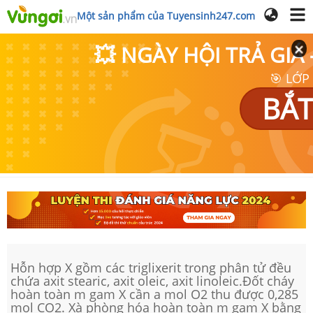
Một sản phẩm của Tuyensinh247.com
💥 NGÀY HỘI TRẢ GI
🎯 LỚP
BẮT
Hỗn hợp X gồm các triglixerit trong phân tử đều
chứa axit stearic, axit oleic, axit linoleic.Đốt cháy
hoàn toàn m gam X cần a mol O2 thu được 0,285
mol CO2. Xà phòng hóa hoàn toàn m gam X bằng