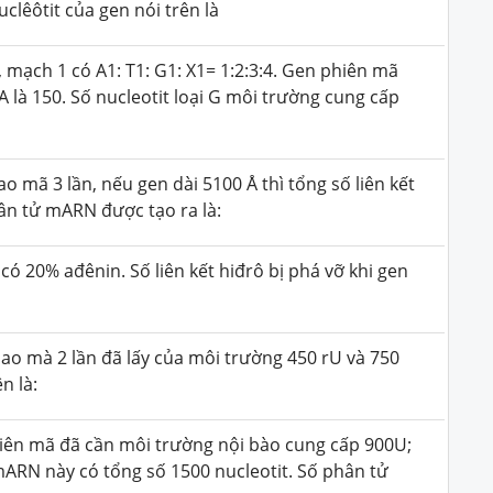
clêôtit của gen nói trên là
, mạch 1 có A
1
: T
1
: G
1
: X
1
= 1:2:3:4. Gen phiên mã
A là 150. Số nucleotit loại G môi trường cung cấp
ao mã 3 lần, nếu gen dài 5100
Å
thì tổng số liên kết
hân tử mARN được tạo ra là:
có 20% ađênin. Số liên kết hiđrô bị phá vỡ khi gen
sao mà 2 lần đã lấy của môi trường 450 rU và 750
n là:
hiên mã đã cần môi trường nội bào cung cấp 900U;
mARN này có tổng số 1500 nucleotit. Số phân tử