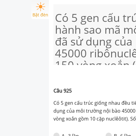
Có 5 gen cấu tr
Bật đèn
hành sao mã mộ
đã sử dụng của
45000 ribônuclê
150 vòng xoắn 
cặp nuclêôtit).
gen nói trên là
Câu
925
Có 5 gen cấu trúc giống nhau đều t
dụng của môi trường nội bào 45000 
vòng xoắn gồm 10 cặp nuclêôtit). Số
3 lần
6 lần