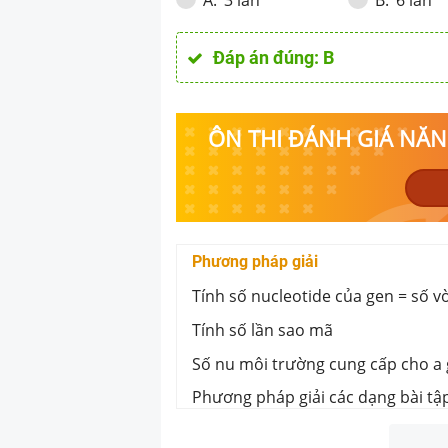
A
.
B
.
Đáp án đúng:
B
ÔN THI ĐÁNH GIÁ NĂNG
Phương pháp giải
Tính số nucleotide của gen = số vò
Tính số lần sao mã
Số nu môi trường cung cấp cho a ge
Phương pháp giải các dạng bài tậ