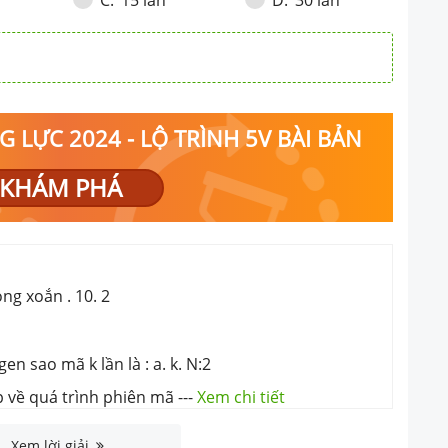
C
.
D
.
 LỰC 2024 - LỘ TRÌNH 5V BÀI BẢN
KHÁM PHÁ
ng xoắn . 10. 2
n sao mã k lần là : a. k. N:2
p về quá trình phiên mã
---
Xem chi tiết
Xem lời giải