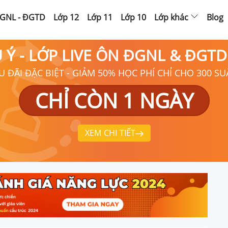
GNL - ĐGTD
Lớp 12
Lớp 11
Lớp 10
Lớp khác
Blog
Ú Ý - LỚP LIVE ÔN ĐGNL & ĐGT
U ĐÃI ĐẶC BIỆT - GIẢM 50% HỌC PHÍ CHỈ CHO 300 SU
CHỈ CÒN 1 NGÀY
XEM CHI TIẾT