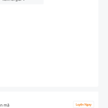
iên mã
Luyện Ngay