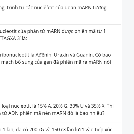
ng, trình tự các nuclêôtit của đoạn mARN tương
ucleotit của phân tử mARN
được phiên mã từ 1
TAGXA 3’ là:
ribonucleotit là Ađênin, Uraxin và Guanin. Có bao
ên mạch bổ sung của gen đã phiên mã ra mARN nói
loại nucleotit là 15% A, 20% G, 30% U và 35% X. Thì
phân tử ADN phiên mã nên mARN đó là bao nhiêu?
 1 lần, đã có 200 rG và 150 rX lần lượt vào tiếp xúc