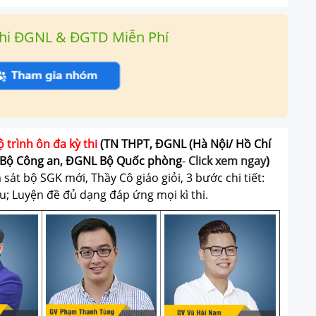
hi ĐGNL & ĐGTD Miễn Phí
ộ trình ôn đa kỳ thi
(TN THPT, ĐGNL (Hà Nội/ Hồ Chí
Bộ Công an, ĐGNL Bộ Quốc phòng
-
Click xem ngay
)
át bộ SGK mới, Thầy Cô giáo giỏi, 3 bước chi tiết:
u; Luyện đề đủ dạng đáp ứng mọi kì thi.