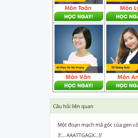
Câu hỏi liên quan
Một đoạn mạch mã gốc của gen có t
3’… AAATTGAGX…5’