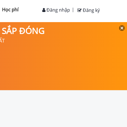
Học phí
Đăng nhập
Đăng ký
D SẮP ĐÓNG
ẤT