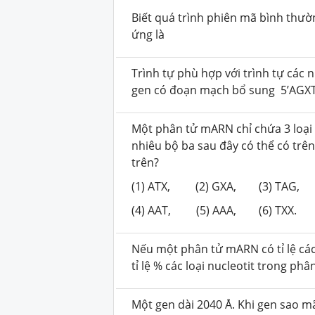
Biết quá trình phiên mã bình thườ
ứng là
Trình tự phù hợp với trình tự các
n
gen có đoạn mạch bổ sung 5’AGXT
Một phân tử mARN chỉ chứa 3 loại 
nhiêu bộ ba sau đây có thể có tr
trên?
(1) ATX, (2) GXA, (3) TAG,
(4) AAT, (5) AAA, (6) TXX.
Nếu một phân tử mARN có tỉ lệ các 
tỉ lệ % các loại nucleotit trong 
Một gen dài 2040
Å
. Khi gen sao mã