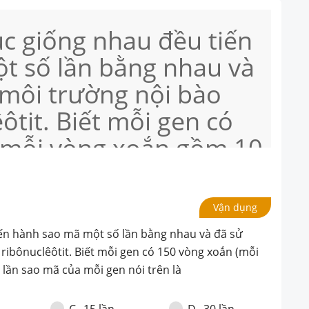
úc giống nhau đều tiến
t số lần bằng nhau và
 môi trường nội bào
ôtit. Biết mỗi gen có
(mỗi vòng xoắn gồm 10
 Số lần sao mã của mỗi
Vận dụng
iến hành sao mã một số lần bằng nhau và đã sử
ribônuclêôtit. Biết mỗi gen có 150 vòng xoắn (mỗi
 lần sao mã của mỗi gen nói trên là
15 lần
30 lần