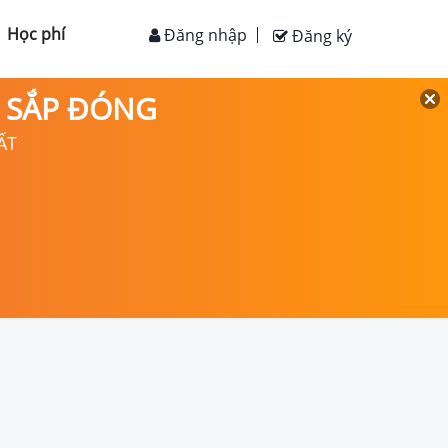
Học phí
Đăng nhập
Đăng ký
D SẮP ĐÓNG
ẤT