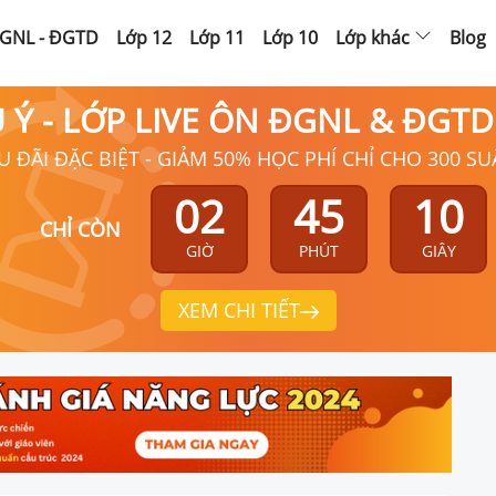
GNL - ĐGTD
Lớp 12
Lớp 11
Lớp 10
Lớp khác
Blog
Ú Ý - LỚP LIVE ÔN ĐGNL & ĐGT
U ĐÃI ĐẶC BIỆT - GIẢM 50% HỌC PHÍ CHỈ CHO 300 SU
02
45
09
CHỈ CÒN
GIỜ
PHÚT
GIÂY
XEM CHI TIẾT