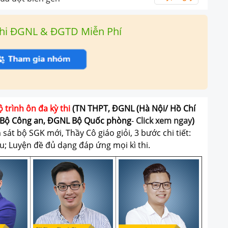
hi ĐGNL & ĐGTD Miễn Phí
ộ trình ôn đa kỳ thi
(TN THPT, ĐGNL (Hà Nội/ Hồ Chí
Bộ Công an, ĐGNL Bộ Quốc phòng
-
Click xem ngay
)
át bộ SGK mới, Thầy Cô giáo giỏi, 3 bước chi tiết:
u; Luyện đề đủ dạng đáp ứng mọi kì thi.