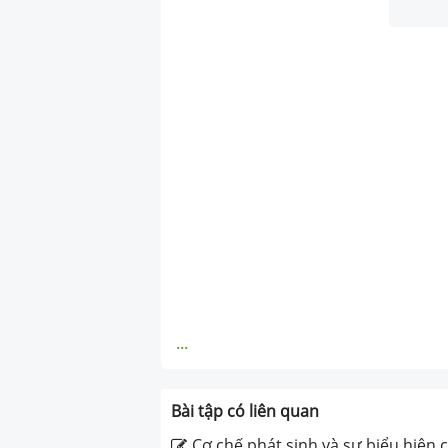
...
Bài tập có liên quan
Cơ chế phát sinh và sự biểu hiện 