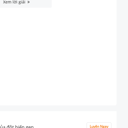
Xem lời giải
của đột biến gen
Luyện Ngay