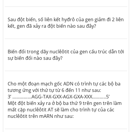
Sau đột biến, số liên kết hyđrô của gen giảm đi 2 liên
kết, gen đã xảy ra đột biến nào sau đây?
Biến đổi trong dãy nuclêôtit của gen cấu trúc dẫn tới
sự biến đổi nào sau đây?
Cho một đoạn mạch gốc ADN có trình tự các bộ ba
tương ứng với thứ tự từ 6 đến 11 như sau:
3’ ……………AGG-TAX-GXX-AGX-GXA-XXX………..5’
Một đột biến xảy ra ở bộ ba thứ 9 trên gen trên làm
mất cặp nuclêôtit AT sẽ làm cho trình tự của các
nuclêôtit trên mARN như sau: