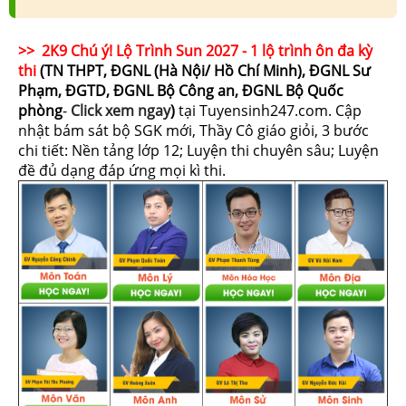
>> 2K9 Chú ý! Lộ Trình Sun 2027 - 1 lộ trình ôn đa kỳ
thi
(TN THPT, ĐGNL (Hà Nội/ Hồ Chí Minh), ĐGNL Sư
Phạm, ĐGTD, ĐGNL Bộ Công an, ĐGNL Bộ Quốc
phòng
-
Click xem ngay
)
tại Tuyensinh247.com.
Cập
nhật bám sát bộ SGK mới, Thầy Cô giáo giỏi, 3 bước
chi tiết: Nền tảng lớp 12; Luyện thi chuyên sâu; Luyện
đề đủ dạng đáp ứng mọi kì thi.