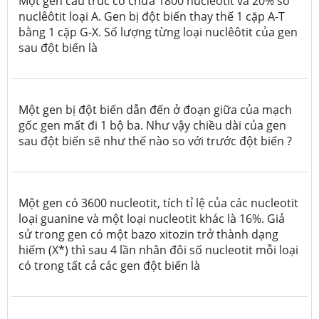
Một gen cấu trúc có chứa 1800 nuclêôtit và 20% số
nuclêôtit loại A. Gen bị đột biến thay thế 1 cặp A-T
bằng 1 cặp G-X. Số lượng từng loại nuclêôtit của gen
sau đột biến là
Một gen bị đột biến dẫn đến ở đoạn giữa của mạch
gốc gen mất đi 1 bộ ba. Như vậy chiều dài của gen
sau đột biến sẽ như thế nào so với trước đột biến ?
Một gen có 3600 nucleotit, tích tỉ lệ của các nucleotit
loại guanine và một loại nucleotit khác là 16%. Giả
sử trong gen có một bazo xitozin trở thành dạng
hiếm (X
*
) thì sau 4 lần nhân đôi số nucleotit mỗi loại
có trong tất cả các gen đột biến là