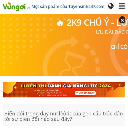
Một sản phẩm của Tuyensinh247.com
🔥 2K9 CHÚ Ý - 
ƯU ĐÃI ĐẶC B
CHỈ C
Biến đổi trong dãy nuclêôtit của gen cấu trúc dẫn
tới sự biến đổi nào sau đây?