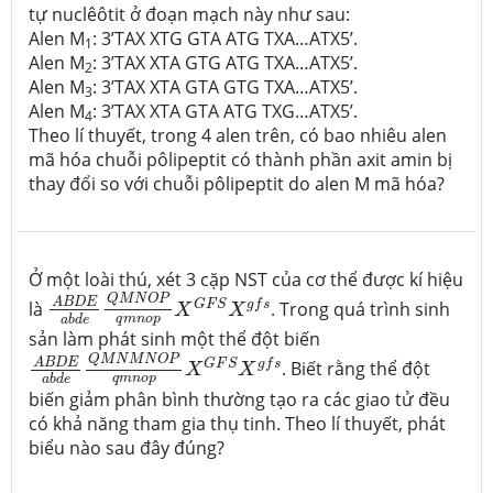
tự nuclêôtit ở đoạn mạch này như sau:
Alen M
: 3’TAX XTG GTA ATG TXA…ATX5’.
1
Alen M
: 3’TAX XTA GTG ATG TXA…ATX5’.
2
Alen M
: 3’TAX XTA GTA GTG TXA…ATX5’.
3
Alen M
: 3’TAX XTA GTA ATG TXG…ATX5’.
4
Theo lí thuyết, trong 4 alen trên, có bao nhiêu alen
mã hóa chuỗi pôlipeptit có thành phần axit amin bị
thay đổi so với chuỗi pôlipeptit do alen M mã hóa?
Ở một loài thú, xét 3 cặp NST của cơ thể được kí hiệu
A
B
D
E
a
b
d
e
Q
M
N
O
P
q
m
n
o
p
X
G
F
S
X
g
f
s
Q
M
N
O
P
A
B
D
E
G
F
S
g
f
s
là
. Trong quá trình sinh
X
X
q
m
n
o
p
a
b
d
e
sản làm phát sinh một thể đột biến
A
B
D
E
a
b
d
e
Q
M
N
M
N
O
P
q
m
n
o
p
X
G
F
S
X
g
f
s
Q
M
N
M
N
O
P
A
B
D
E
G
F
S
g
f
s
. Biết rằng thể đột
X
X
q
m
n
o
p
a
b
d
e
biến giảm phân bình thường tạo ra các giao tử đều
có khả năng tham gia thụ tinh. Theo lí thuyết, phát
biểu nào sau đây đúng?