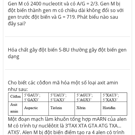
Gen M có 2400 nucleotit và có A/G = 2/3. Gen M bị
đột biến thành gen m có chiều dài không đổi so với
gen trước đột biến và G = 719. Phát biểu nào sau
đây
sai
?
Hóa chất gây đột biến 5-BU thường gây đột biến gen
dạng
Cho biết các côđon mã hóa một số loại axit amin
như sau:
Một đoạn mạch làm khuôn tổng hợp mARN của alen
M có trình tự nuclêôtit là 3’TAX XTA GTA ATG TXA…
ATX5’. Alen M bị đột biến điểm tạo ra 4 alen có trình