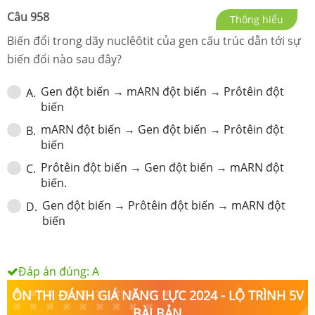
Câu
958
Thông hiểu
Biến đổi trong dãy nuclêôtit của gen cấu trúc dẫn tới sự
biến đổi nào sau đây?
Gen đột biến → mARN đột biến → Prôtêin đột
A
.
biến
mARN đột biến → Gen đột biến → Prôtêin đột
B
.
biến
Prôtêin đột biến → Gen đột biến → mARN đột
C
.
biến.
Gen đột biến → Prôtêin đột biến → mARN đột
D
.
biến
Đáp án đúng:
A
ÔN THI ĐÁNH GIÁ NĂNG LỰC 2024 - LỘ TRÌNH 5V
BÀI BẢN