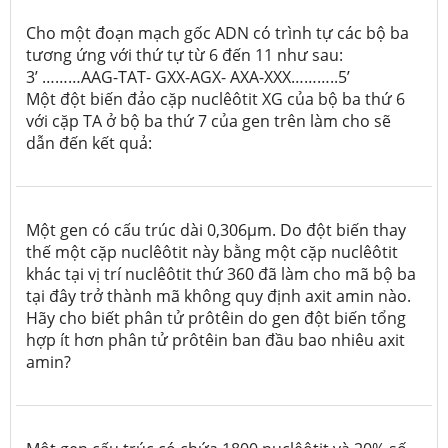
Cho một đoạn mạch gốc ADN có trình tự các bộ ba
tương ứng với thứ tự từ 6 đến 11 như sau:
3’ ………AAG-TAT- GXX-AGX- AXA-XXX………..5’
Một đột biến đảo cặp nuclêôtit XG của bộ ba thứ 6
với cặp TA ở bộ ba thứ 7 của gen trên làm cho sẽ
dẫn đến kết quả:
Một gen có cấu trúc dài 0,306μm. Do đột biến thay
thế một cặp nuclêôtit này bằng một cặp nuclêôtit
khác tại vị trí nuclêôtit thứ 360 đã làm cho mã bộ ba
tại đây trở thành mã không quy định axit amin nào.
Hãy cho biết phân tử prôtêin do gen đột biến tổng
hợp ít hơn phân tử prôtêin ban đầu bao nhiêu axit
amin?