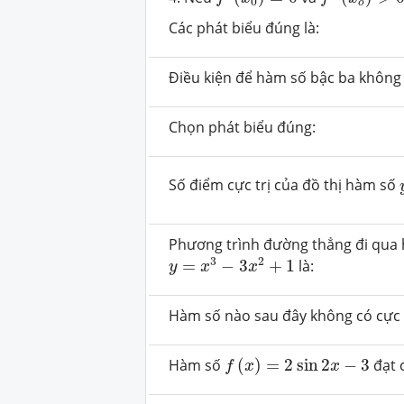
0
o
Các phát biểu đúng là:
Điều kiện để hàm số bậc ba không 
Chọn phát biểu đúng:
Số điểm cực trị của đồ thị hàm số
Phương trình đường thẳng đi qua h
y
=
x
3
−
3
x
2
+
1
3
2
=
−
3
+
1
là:
y
x
x
Hàm số nào sau đây không có cực 
f
(
x
)
=
2
sin
2
x
−
3
Hàm số
(
)
=
2
sin
2
−
3
đạt c
f
x
x