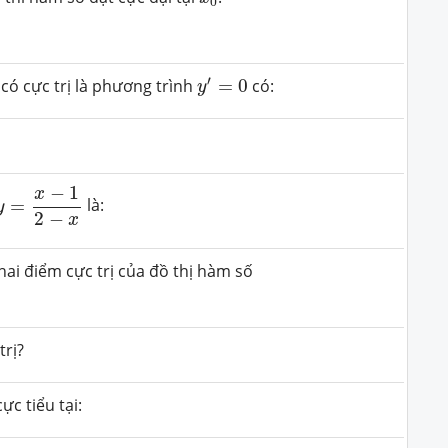
0
y
′
=
0
′
có cực trị là phương trình
=
0
có:
y
y
=
x
−
1
2
−
x
−
1
x
=
là:
y
2
−
x
ai điểm cực trị của đồ thị hàm số
trị?
ực tiểu tại: