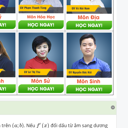
(
a
;
b
)
f
′
(
x
)
′
 trên
(
;
)
. Nếu
(
)
đổi dấu từ âm sang dương
a
b
f
x