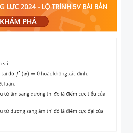
 LỰC 2024 - LỘ TRÌNH 5V BÀI BẢN
KHÁM PHÁ
m số.
f
′
(
x
)
=
0
′
m tại đó
(
)
=
0
hoặc không xác định.
f
x
ết luận.
u từ âm sang dương thì đó là điểm cực tiểu của
u từ dương sang âm thì đó là điểm cực đại của