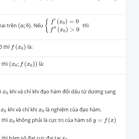
{
f
′
(
x
0
)
=
0
f
″
(
x
0
)
>
0
′
(
)
=
0
(
a
;
b
)
{
f
x
0
ai trên
(
;
)
. Nếu
thì
a
b
′′
(
)
>
0
f
x
0
f
(
x
0
)
ố thì
(
)
là:
f
x
0
(
x
0
;
f
(
x
0
)
)
 thì
(
;
(
)
)
là:
x
f
x
0
0
x
0
i
khi và chỉ khi đạo hàm đổi dấu từ dương sang
x
0
x
0
x
0
i
khi và chỉ khi
là nghiệm của đạo hàm.
x
x
0
0
y
=
f
(
x
)
x
0
0
thì
không phải là cực trị của hàm số
=
(
)
x
y
f
x
0
x
0
0
thì hàm số đạt cực đại tại
.
x