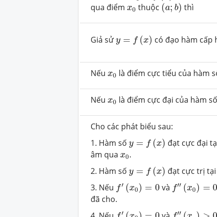
(
a
;
b
)
x
0
qua điểm
thuộc
(
;
)
thì
x
a
b
0
y
=
f
(
x
)
Giả sử
=
(
)
có đạo hàm cấp h
y
f
x
x
0
Nếu
là điểm cực tiểu của hàm s
x
0
x
0
Nếu
là điểm cực đại của hàm số
x
0
Cho các phát biểu sau:
y
=
f
(
x
)
1. Hàm số
=
(
)
đạt cực đại tạ
y
f
x
x
0
âm qua
.
x
0
y
=
f
(
x
)
2. Hàm số
=
(
)
đạt cực trị tạ
y
f
x
f
′
(
x
0
)
=
0
f
″
(
x
0
)
=
0
′
′′
3. Nếu
(
)
=
0
và
(
)
=
f
x
f
x
0
0
đã cho.
f
′
(
x
0
)
=
0
f
″
(
x
o
)
>
0
′
′′
4. Nếu
(
)
=
0
và
(
)
>
f
x
f
x