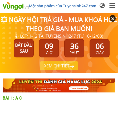
Một sản phẩm của Tuyensinh247.com
💥 NGÀY HỘI TRẢ GIÁ - MUA KHOÁ HỌC
THEO GIÁ BẠN MUỐN❗
🎯 LỚP 1-12 TẠI TUYENSINH247 (TỪ 10-12/08)
09
36
05
BẮT ĐẦU
SAU
GIỜ
PHÚT
GIÂY
XEM CHI TIẾT
BÀI 1: A C