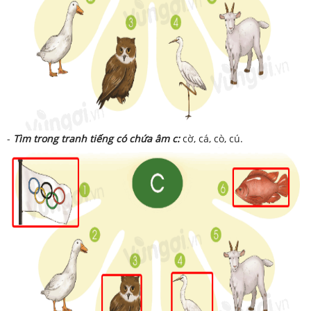
-
Tìm trong tranh tiếng có chứa âm c:
cờ, cá, cò, cú.