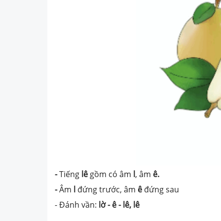
-
Tiếng
lê
gồm có âm
l
, âm
ê.
-
Âm
l
đứng trước, âm
ê
đứng sau
- Đánh vần:
lờ - ê - lê
, lê