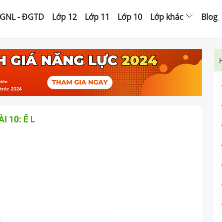
GNL - ĐGTD
Lớp 12
Lớp 11
Lớp 10
Lớp khác
Blog
ÀI 10: Ê L