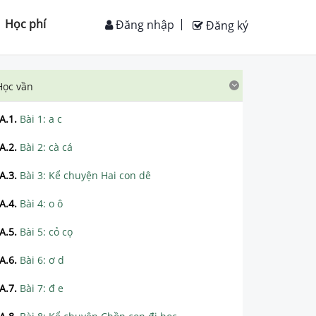
Học phí
Đăng nhập
Đăng ký
Học vần
A.1
.
Bài 1: a c
A.2
.
Bài 2: cà cá
A.3
.
Bài 3: Kể chuyện Hai con dê
A.4
.
Bài 4: o ô
A.5
.
Bài 5: cỏ cọ
A.6
.
Bài 6: ơ d
A.7
.
Bài 7: đ e