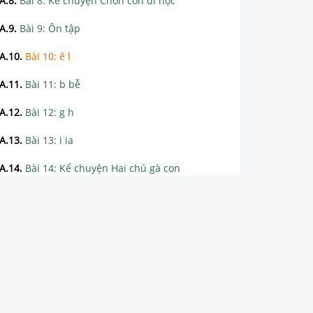
A.8
.
Bài 8: Kể chuyện Chồn con đi học
A.9
.
Bài 9: Ôn tập
A.10
.
Bài 10: ê l
A.11
.
Bài 11: b bễ
A.12
.
Bài 12: g h
A.13
.
Bài 13: i ia
A.14
.
Bài 14: Kể chuyện Hai chú gà con
A.15
.
Bài 15: Ôn tập
A.16
.
Bài 16: gh
A.17
.
Bài 17: gi k
A.18
.
Bài 18: kh m
A.19
.
Bài 19: n nh