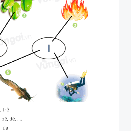
, trê
bế, dế, ....
, lúa