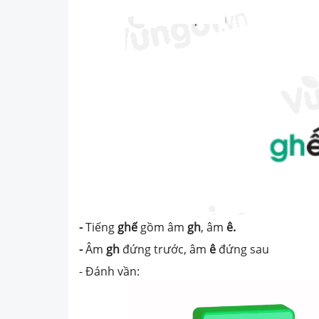
-
Tiếng
ghế
gồm âm
gh
, âm
ê.
-
Âm
gh
đứng trước, âm
ê
đứng sau
- Đánh vần: