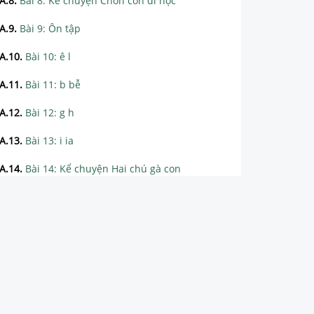
A.8
.
Bài 8: Kể chuyện Chồn con đi học
A.9
.
Bài 9: Ôn tập
A.10
.
Bài 10: ê l
A.11
.
Bài 11: b bễ
A.12
.
Bài 12: g h
A.13
.
Bài 13: i ia
A.14
.
Bài 14: Kể chuyện Hai chú gà con
A.15
.
Bài 15: Ôn tập
A.16
.
Bài 16: gh
A.17
.
Bài 17: gi k
A.18
.
Bài 18: kh m
A.19
.
Bài 19: n nh