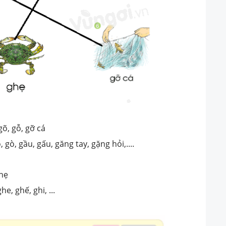
gõ, gỗ, gỡ cá
, gò, gầu, gấu, găng tay, gặng hỏi,....
ghẹ
he, ghế, ghi, ...