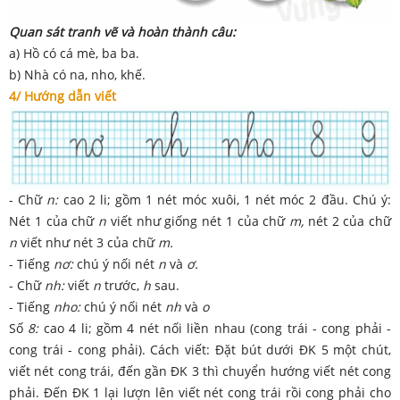
Quan sát tranh vẽ và hoàn thành câu:
a) Hồ có cá mè, ba ba.
b) Nhà có na, nho, khế.
4/ Hướng dẫn viết
- Chữ
n:
cao 2 li; gồm 1 nét móc xuôi, 1 nét móc 2 đầu. Chú ý:
Nét 1 của chữ
n
viết như giống nét 1 của chữ
m,
nét 2 của chữ
n
viết như nét 3 của chữ
m.
- Tiếng
nơ:
chú ý nối nét
n
và
ơ.
- Chữ
nh:
viết
n
trước,
h
sau.
- Tiếng
nho:
chú ý nối nét
nh
và
o
Số
8:
cao 4 li; gồm 4 nét nối liền nhau (cong trái - cong phải -
cong trái - cong phải). Cách viết: Đặt bút dưới ĐK 5 một chút,
viết nét cong trái, đến gần ĐK 3 thì chuyển hướng viết nét cong
phải. Đến ĐK 1 lại lượn lên viết nét cong trái rồi cong phải cho