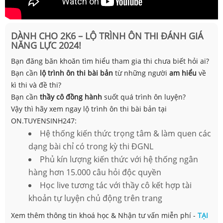
DÀNH CHO 2K6 – LỘ TRÌNH ÔN THI ĐÁNH GIÁ
NĂNG LỰC 2024!
Bạn đăng băn khoăn tìm hiểu tham gia thi chưa biết hỏi ai?
Bạn cần
lộ trình ôn thi bài bản
từ những người
am hiểu
về
kì thi và đề thi?
Bạn cần
thầy cô đồng hành
suốt quá trình ôn luyện?
Vậy thì hãy xem ngay lộ trình ôn thi bài bản tại
ON.TUYENSINH247:
Hệ thống kiến thức trọng tâm & làm quen các
dạng bài chỉ có trong kỳ thi ĐGNL
Phủ kín lượng kiến thức với hệ thống ngân
hàng hơn 15.000 câu hỏi độc quyền
Học live tương tác với thầy cô kết hợp tài
khoản tự luyện chủ động trên trang
Xem thêm thông tin khoá học & Nhận tư vấn miễn phí -
TẠI