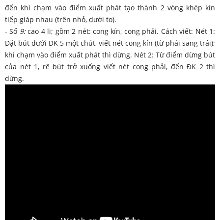
đến khi chạm vào điểm xuất phát tạo thành 2 vòng khép kín
tiếp giáp nhau (trên nhỏ, dưới to).
- Số
9:
cao 4 li; gồm 2 nét: cong kín, cong phải. Cách viết: Nét 1:
Đặt bút dưới ĐK 5 một chút, viết nét cong kín (từ phải sang trái);
khi chạm vào điểm xuất phát thì dừng. Nét 2: Từ điểm dừng bút
của nét 1, rê bút trở xuống viết nét cong phải, đến ĐK 2 thì
dừng.