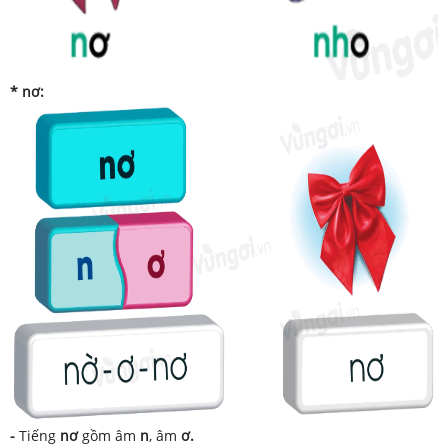
* nơ:
-
Tiếng
nơ
gồm âm
n
, âm
ơ.