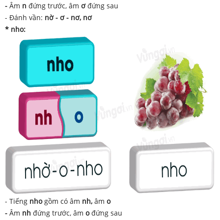
-
Âm
n
đứng trước, âm
ơ
đứng sau
- Đánh vần:
nờ - ơ - nơ, nơ
* nho:
- Tiếng
nho
gồm có âm
nh,
âm
o
-
Âm
nh
đứng trước, âm
o
đứng sau