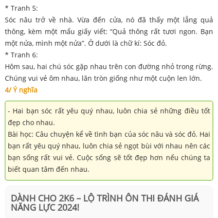
* Tranh 5:
Sóc nâu trở về nhà. Vừa đến cửa, nó đã thấy một lẵng quả
thông, kèm một mẩu giấy viết: “Quả thông rất tươi ngon. Bạn
một nửa, mình một nửa”. Ở dưới là chữ kí: Sóc đỏ.
* Tranh 6:
Hôm sau, hai chú sóc gặp nhau trên con đường nhỏ trong rừng.
Chúng vui vẻ ôm nhau, lăn tròn giống như một cuộn len lớn.
4/ Ý nghĩa
- Hai bạn sóc rất yêu quý nhau, luôn chia sẻ những điều tốt
đẹp cho nhau.
Bài học: Câu chuyện kể về tình bạn của sóc nâu và sóc đỏ. Hai
bạn rất yêu quý nhau, luôn chia sẻ ngọt bùi với nhau nên các
bạn sống rất vui vẻ. Cuộc sống sẽ tốt đẹp hơn nếu chúng ta
biết quan tâm đến nhau.
DÀNH CHO 2K6 – LỘ TRÌNH ÔN THI ĐÁNH GIÁ
NĂNG LỰC 2024!