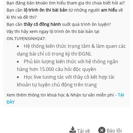
Bạn đăng băn khoăn tìm hiểu tham gia thi chưa biết hỏi ai?
Bạn cần
lộ trình ôn thi bài bản
từ những người
am hiểu
về
kì thi và đề thi?
Bạn cần
thầy cô đồng hành
suốt quá trình ôn luyện?
Vậy thì hãy xem ngay lộ trình ôn thi bài bản tại
ON.TUYENSINH247:
Hệ thống kiến thức trọng tâm & làm quen các
dạng bài chỉ có trong kỳ thi ĐGNL
Phủ kín lượng kiến thức với hệ thống ngân
hàng hơn 15.000 câu hỏi độc quyền
Học live tương tác với thầy cô kết hợp tài
khoản tự luyện chủ động trên trang
Xem thêm thông tin khoá học & Nhận tư vấn miễn phí -
TẠI
ĐÂY
Báo lỗi
Tải về