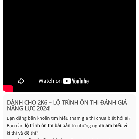
DÀNH CHO 2K6 – LỘ TRÌNH ÔN THI ĐÁNH GIÁ
NĂNG LỰC 2024!
Bạn đăng băn khoăn tìm hiểu tham gia thi chưa biết hỏi ai?
Bạn cần
lộ trình ôn thi bài bản
từ những người
am hiểu
về
kì thi và đề thi?