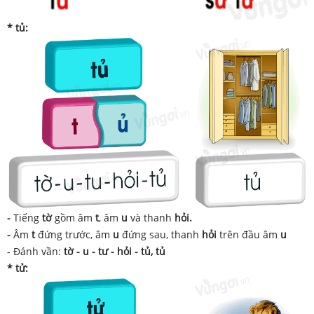
* tủ:
-
Tiếng
tờ
gồm âm
t
, âm
u
và thanh
hỏi.
-
Âm
t
đứng trước, âm
u
đứng sau, thanh
hỏi
trên đầu âm
u
- Đánh vần:
tờ - u - tư - hỏi - tủ, tủ
* tử: