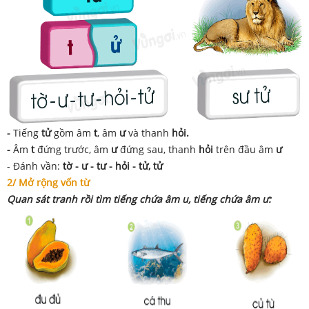
-
Tiếng
tử
gồm âm
t
, âm
ư
và thanh
hỏi
.
-
Âm
t
đứng trước, âm
ư
đứng sau, thanh
hỏi
trên đầu âm
ư
- Đánh vần:
tờ - ư - tư - hỏi - tử, tử
2/ Mở rộng vốn từ
Quan sát tranh rồi tìm tiếng chứa âm u, tiếng chứa âm ư: