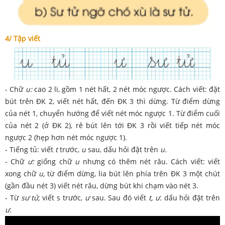
4/ Tập viết
- Chữ
u:
cao 2 li, gồm 1 nét hất, 2 nét móc ngược. Cách viết: đặt
bút trên ĐK 2, viết nét hất, đến ĐK 3 thì dừng. Từ điểm dừng
của nét 1, chuyển hướng để viết nét móc ngược 1. Từ điểm cuối
của nét 2 (ở ĐK 2), rê bút lên tới ĐK 3 rồi viết tiếp nét móc
ngược 2 (hẹp hơn nét móc ngược 1).
- Tiếng tủ: viết
t
trước,
u
sau, dấu hỏi đặt trên
u.
- Chữ
ư:
giống chữ
u
nhưng có thêm nét râu. Cách viết: viết
xong chữ
u,
từ điểm dừng, lia bút lên phía trên ĐK 3 một chút
(gần đầu nét 3) viết nét râu, dừng bút khi chạm vào nét 3.
- Từ
sư tử,
viết s trước,
ư
sau. Sau đó viết
t, ư.
dấu hỏi đặt trên
ư.