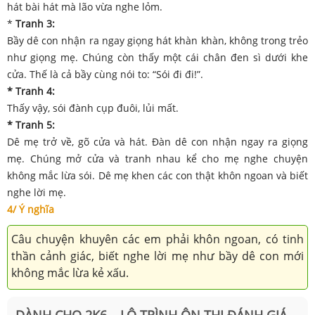
hát bài hát mà lão vừa nghe lỏm.
*
Tranh 3:
Bầy dê con nhận ra ngay giọng hát khàn khàn, không trong trẻo
như giọng mẹ. Chúng còn thấy một cái chân đen sì dưới khe
cửa. Thế là cả bầy cùng nói to: “Sói đi đi!”.
* Tranh 4:
Thấy vậy, sói đành cụp đuôi, lủi mất.
* Tranh 5:
Dê mẹ trở về, gõ cửa và hát. Đàn dê con nhận ngay ra giọng
mẹ. Chúng mở cửa và tranh nhau kể cho mẹ nghe chuyện
không mắc lừa sói. Dê mẹ khen các con thật khôn ngoan và biết
nghe lời mẹ.
4/ Ý nghĩa
Câu chuyện khuyên các em phải khôn ngoan, có tinh
thần cảnh giác, biết nghe lời mẹ như bầy dê con mới
không mắc lừa kẻ xấu.