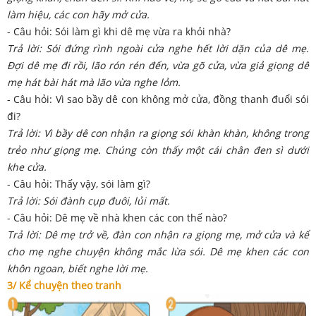
làm hiệu, các con hãy mở cửa
.
- Câu hỏi: Sói làm gì khi dê mẹ vừa ra khỏi nhà?
Trả lời: Sói đứng rình ngoài cửa nghe hết lời dặn của dê mẹ.
Đợi dê mẹ đi rồi, lão rón rén đến, vừa gõ cửa, vừa giả giọng dê
mẹ hát bài hát mà lão vừa nghe lỏm.
- Câu hỏi: Vì sao bầy dê con không mở cửa, đồng thanh đuổi sói
đi?
Trả lời: Vì bầy dê con nhận ra giọng sói khàn khàn, không trong
trẻo như giọng mẹ. Chúng còn thấy một cái chân đen sì dưới
khe cửa.
- Câu hỏi: Thấy vậy, sói làm gì?
Trả lời: Sói đành cụp đuôi, lủi mất.
- Câu hỏi: Dê mẹ về nhà khen các con thế nào?
Trả lời: Dê mẹ trở về, đàn con nhận ra giọng mẹ, mở cửa và kể
cho mẹ nghe chuyện không mắc lừa sói. Dê mẹ khen các con
khôn ngoan, biết nghe lời mẹ.
3/ Kể chuyện theo tranh