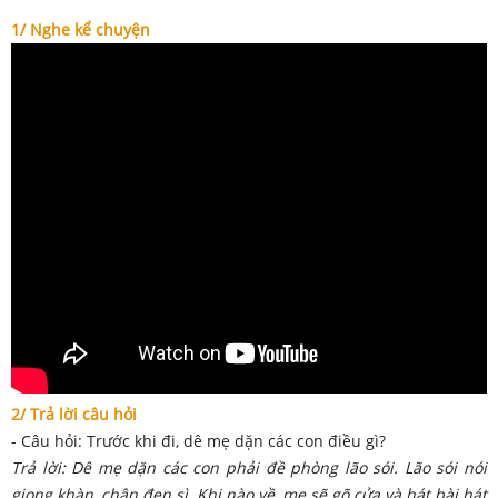
1/ Nghe kể chuyện
2/ Trả lời câu hỏi
- Câu hỏi: Trước khi đi, dê mẹ dặn các con điều gì?
Trả lời: Dê mẹ dặn các con phải đề phòng lão sói. Lão sói nói
giọng khàn, chân đen sì. Khi nào về, mẹ sẽ gõ cửa và hát bài hát