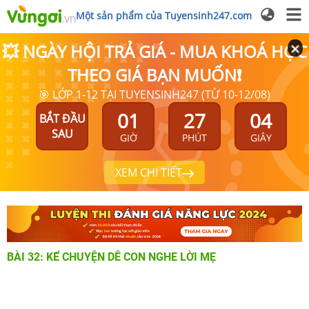
Một sản phẩm của Tuyensinh247.com
💥 NGÀY HỘI TRẢ GIÁ - MUA KHOÁ HỌC
THEO GIÁ BẠN MUỐN❗
🎯 LỚP 1-12 TẠI TUYENSINH247 (TỪ 10-12/08)
01
27
03
BẮT ĐẦU
SAU
GIỜ
PHÚT
GIÂY
XEM CHI TIẾT
BÀI 32: KỂ CHUYỆN DÊ CON NGHE LỜI MẸ