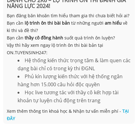
DÀNH CHO 2K6 – LỘ TRÌNH ÔN THI ĐÁNH GIÁ
NĂNG LỰC 2024!
Bạn đăng băn khoăn tìm hiểu tham gia thi chưa biết hỏi ai?
Bạn cần
lộ trình ôn thi bài bản
từ những người
am hiểu
về
kì thi và đề thi?
Bạn cần
thầy cô đồng hành
suốt quá trình ôn luyện?
Vậy thì hãy xem ngay lộ trình ôn thi bài bản tại
ON.TUYENSINH247:
Hệ thống kiến thức trọng tâm & làm quen các
dạng bài chỉ có trong kỳ thi ĐGNL
Phủ kín lượng kiến thức với hệ thống ngân
hàng hơn 15.000 câu hỏi độc quyền
Học live tương tác với thầy cô kết hợp tài
khoản tự luyện chủ động trên trang
Xem thêm thông tin khoá học & Nhận tư vấn miễn phí -
TẠI
ĐÂY