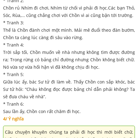
* Tranh 2:
Chồn rủ Nhím đi chơi, Nhím từ chối vì phải đi học.Các bạn Thỏ,
Sóc, Rùa,... cũng chẳng chơi với Chồn vì ai cũng bận tới trường.
* Tranh 3:
Thế là Chồn đành chơi một mình. Mải mê đuổi theo đàn bướm,
Chồn ta càng lúc càng đi sâu vào rừng.
* Tranh 4:
Trời sắp tối, Chồn muốn về nhà nhưng không tìm được đường
ra; Trong rừng có bảng chỉ đường nhưng Chồn không biết chữ.
Nó vừa sợ vừa hối hận vì đã không chịu đi học.
* Tranh 5:
Giữa lúc ấy, bác Sư tử đi làm về. Thấy Chồn con sắp khóc, bác
Sư tử hỏi: “Cháu không đọc được bảng chỉ dẫn phải không? Ta
sẽ đưa cháu về nhà”.
* Tranh 6:
Sau lần ấy, Chồn con rất chăm đi học.
4/ Ý nghĩa
Câu chuyện khuyên chúng ta phải đi học thì mới biết chữ,