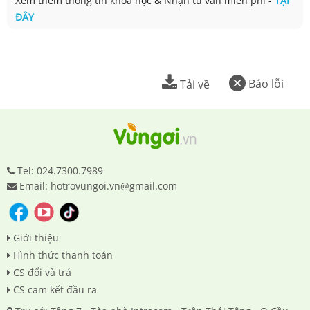
Xem thêm thông tin khoá học & Nhận tư vấn miễn phí -
TẠI
ĐÂY
Báo lỗi
Tải về
Tel: 024.7300.7989
Email: hotrovungoi.vn@gmail.com
Giới thiệu
Hình thức thanh toán
CS đổi và trả
CS cam kết đầu ra