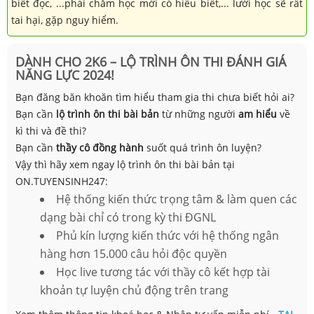
biết đọc, ...phải chăm học mới có hiểu biết,... lười học sẽ rất
tai hại, gặp nguy hiểm.
DÀNH CHO 2K6 – LỘ TRÌNH ÔN THI ĐÁNH GIÁ
NĂNG LỰC 2024!
Bạn đăng băn khoăn tìm hiểu tham gia thi chưa biết hỏi ai?
Bạn cần
lộ trình ôn thi bài bản
từ những người
am hiểu
về
kì thi và đề thi?
Bạn cần
thầy cô đồng hành
suốt quá trình ôn luyện?
Vậy thì hãy xem ngay lộ trình ôn thi bài bản tại
ON.TUYENSINH247:
Hệ thống kiến thức trọng tâm & làm quen các
dạng bài chỉ có trong kỳ thi ĐGNL
Phủ kín lượng kiến thức với hệ thống ngân
hàng hơn 15.000 câu hỏi độc quyền
Học live tương tác với thầy cô kết hợp tài
khoản tự luyện chủ động trên trang