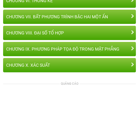
CHƯƠNG VI. THỐNG KÊ
CHƯƠNG VII. BẤT PHƯƠNG TRÌNH BẬC HAI MỘT ẨN
CHƯƠNG VIII. ĐẠI SỐ TỔ HỢP
CHƯƠNG IX. PHƯƠNG PHÁP TỌA ĐỘ TRONG MẶT PHẲNG
CHƯƠNG X. XÁC SUẤT
QUẢNG CÁO