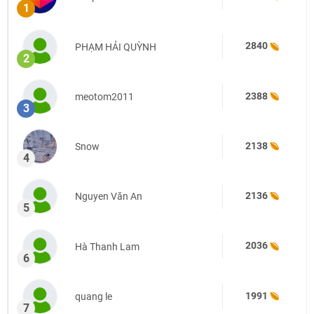
1
2840
PHẠM HẢI QUỲNH
2
2388
meotom2011
3
2138
Snow
4
2136
Nguyen Văn An
5
2036
Hà Thanh Lam
6
1991
quang le
7