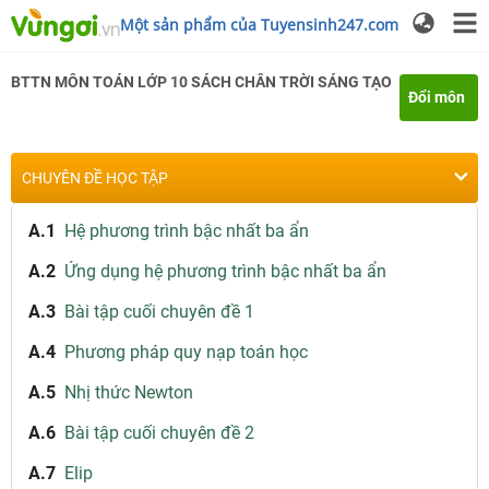
Một sản phẩm của Tuyensinh247.com
BTTN
MÔN TOÁN
LỚP 10
SÁCH CHÂN TRỜI SÁNG TẠO
Đổi môn
CHUYÊN ĐỀ HỌC TẬP
A.1
Hệ phương trình bậc nhất ba ẩn
A.2
Ứng dụng hệ phương trình bậc nhất ba ẩn
A.3
Bài tập cuối chuyên đề 1
A.4
Phương pháp quy nạp toán học
A.5
Nhị thức Newton
A.6
Bài tập cuối chuyên đề 2
A.7
Elip