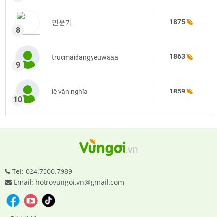
1875
민윤기
8
1863
trucmaidangyeuwaaa
9
1859
lê văn nghĩa
10
Tel: 024.7300.7989
Email: hotrovungoi.vn@gmail.com