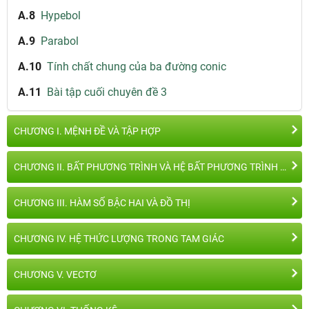
A.8
Hypebol
A.9
Parabol
A.10
Tính chất chung của ba đường conic
A.11
Bài tập cuối chuyên đề 3
CHƯƠNG I. MỆNH ĐỀ VÀ TẬP HỢP
CHƯƠNG II. BẤT PHƯƠNG TRÌNH VÀ HỆ BẤT PHƯƠNG TRÌNH BẬC NHẤT HAI ẨN
CHƯƠNG III. HÀM SỐ BẬC HAI VÀ ĐỒ THỊ
CHƯƠNG IV. HỆ THỨC LƯỢNG TRONG TAM GIÁC
CHƯƠNG V. VECTƠ