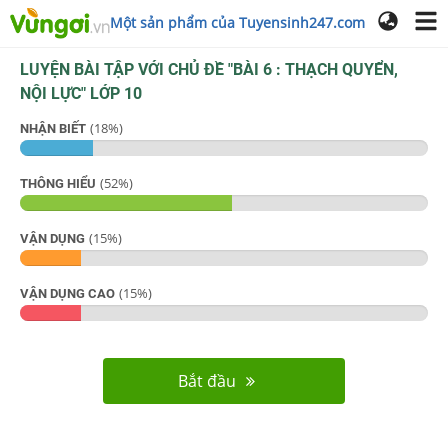
Một sản phẩm của Tuyensinh247.com
LUYỆN BÀI TẬP VỚI CHỦ ĐỀ "
BÀI 6 : THẠCH QUYỂN,
NỘI LỰC
"
LỚP 10
(
18
%)
NHẬN BIẾT
(
52
%)
THÔNG HIỂU
(
15
%)
VẬN DỤNG
(
15
%)
VẬN DỤNG CAO
Bắt đầu