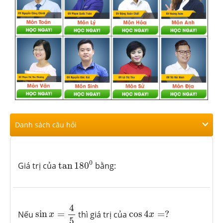
Danh sách câu hỏi
tan
180
0
0
Giá trị của
tan
180
bằng:
sin
x
=
4
5
4
cos
4
x
=
?
Nếu
sin
=
thì giá trị của
cos
4
=
?
x
x
5