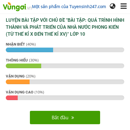
Một sản phẩm của Tuyensinh247.com
LUYỆN BÀI TẬP VỚI CHỦ ĐỀ "
BÀI TẬP: QUÁ TRÌNH HÌNH
THÀNH VÀ PHÁT TRIỂN CỦA NHÀ NƯỚC PHONG KIẾN
(TỪ THẾ KỈ X ĐẾN THẾ KỈ XV)
"
LỚP 10
(
40
%)
NHẬN BIẾT
(
30
%)
THÔNG HIỂU
(
20
%)
VẬN DỤNG
(
10
%)
VẬN DỤNG CAO
Bắt đầu