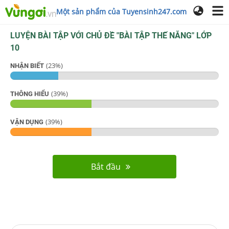
Một sản phẩm của Tuyensinh247.com
LUYỆN BÀI TẬP VỚI CHỦ ĐỀ "
BÀI TẬP THẾ NĂNG
"
LỚP
10
(
23
%)
NHẬN BIẾT
(
39
%)
THÔNG HIỂU
(
39
%)
VẬN DỤNG
Bắt đầu