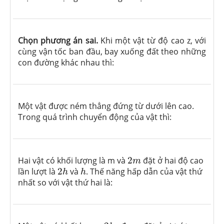
Chọn phương án sai.
Khi một vật từ độ cao z, với
cùng vận tốc ban đầu, bay xuống đất theo những
con đường khác nhau thì:
Một vật được ném thẳng đứng từ dưới lên cao.
Trong quá trình chuyển động của vật thì:
2
m
Hai vật có khối lượng là m và
2
đặt ở hai độ cao
m
2
h
h
lần lượt là
2
và
. Thế năng hấp dẫn của vật thứ
h
h
nhất so với vật thứ hai là:
2
k
g