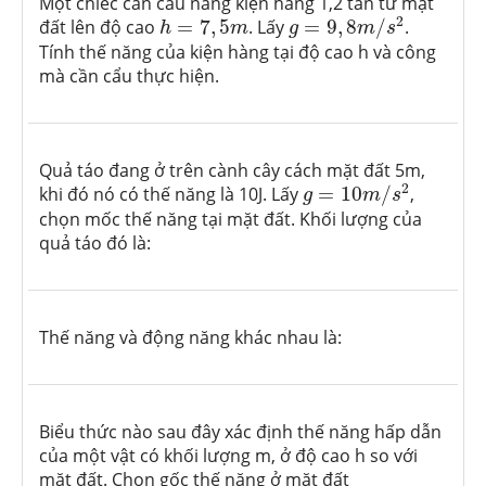
Một chiếc cần cẩu nâng kiện hàng 1,2 tấn từ mặt
g
=
9
,
8
m
/
s
2
h
=
7
,
5
m
2
đất lên độ cao
=
7
,
5
. Lấy
=
9
,
8
/
.
h
m
g
m
s
Tính thế năng của kiện hàng tại độ cao h và công
mà cần cẩu thực hiện.
Quả táo đang ở trên cành cây cách mặt đất 5m,
g
=
10
m
/
s
2
2
khi đó nó có thế năng là 10J. Lấy
=
10
/
,
g
m
s
chọn mốc thế năng tại mặt đất. Khối lượng của
quả táo đó là:
Thế năng và động năng khác nhau là:
Biểu thức nào sau đây xác định thế năng hấp dẫn
của một vật có khối lượng m, ở độ cao h so với
mặt đất. Chọn gốc thế năng ở mặt đất