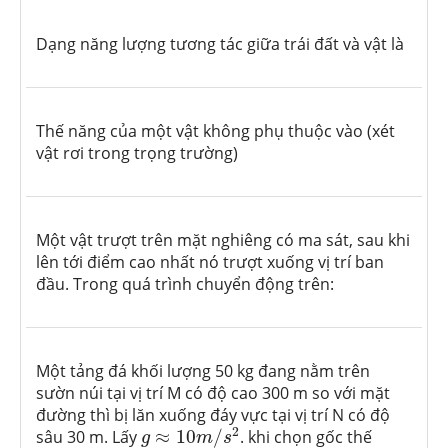
Dạng năng lượng tương tác giữa trái đất và vật là
Thế năng của một vật không phụ thuộc vào (xét
vật rơi trong trọng trường)
Một vật trượt trên mặt nghiêng có ma sát, sau khi
lên tới điểm cao nhất nó trượt xuống vị trí ban
đầu. Trong quá trình chuyển động trên:
Một tảng đá khối lượng 50 kg đang nằm trên
sườn núi tại vị trí M có độ cao 300 m so với mặt
đường thì bị lăn xuống đáy vực tại vị trí N có độ
g
≈
10
m
/
s
2
2
sâu 30 m. Lấy
≈
10
/
. khi chọn gốc thế
g
m
s