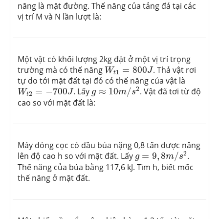
năng là mặt đường. Thế năng của tảng đá tại các
vị trí M và N lần lượt là:
Một vật có khối lượng 2kg đặt ở một vị trí trọng
W
t
1
=
800
J
trường mà có thế năng
=
800
. Thả vật rơi
W
J
1
t
tự do tới mặt đất tại đó có thế năng của vật là
g
≈
10
m
/
s
2
W
t
2
=
−
700
J
2
=
−
700
. Lấy
≈
10
/
. Vật đã tơi từ độ
W
J
g
m
s
2
t
cao so với mặt đất là:
Máy đóng cọc có đầu búa nặng 0,8 tấn được nâng
g
=
9
,
8
m
/
s
2
2
lên độ cao h so với mặt đất. Lấy
=
9
,
8
/
.
g
m
s
Thế năng của búa bằng 117,6 kJ. Tìm h, biết mốc
thế năng ở mặt đất.