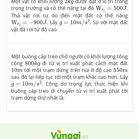
Một vật có khối lượng
2
được đặt ở vị trí trong
k
g
W
t
1
=
500
J
trọng trường và có thế năng tại đó
W
=
500
.
J
t
1
Thả vật rơi tự do đến mặt đất có thế năng
g
=
10
m
/
s
2
W
t
2
=
−
900
J
2
W
=
−
900
. Lấy
=
10
/
. So với mặt đất
J
g
m
s
t
2
vật đã rơi từ độ cao
Một buồng cáp treo chở người có khối lượng tổng
800
k
g
cộng
800
đi từ vị trí xuất phát cách mặt đất
k
g
10
m
550
m
10
tới một trạm dừng trên núi ở độ cao
550
m
m
sau đó lại tiếp tục tới một trạm khác cao hơn. Lấy
g
=
10
m
/
s
2
2
=
10
/
. Công do trọng lực thực hiện khi
g
m
s
buồng cáp treo di chuyển từ vị trí xuất phát tới
trạm dừng thứ nhất là: