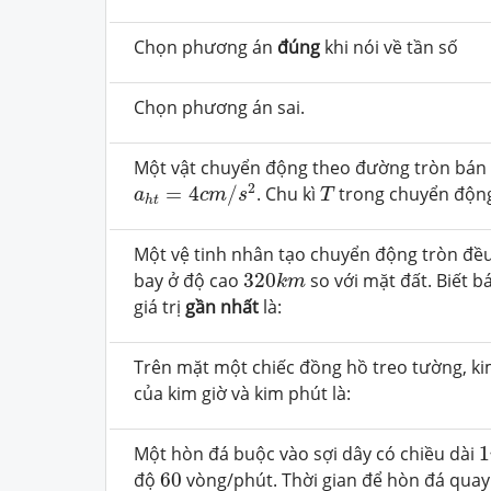
Chọn phương án
đúng
khi nói về tần số
Chọn phương án sai.
Một vật chuyển động theo đường tròn bán
a
h
t
=
4
c
m
/
s
2
T
2
=
4
/
. Chu kì
trong chuyển động c
a
c
m
s
T
h
t
Một vệ tinh nhân tạo chuyển động tròn đề
320
k
m
bay ở độ cao
320
so với mặt đất. Biết ba
k
m
giá trị
gần nhất
là:
Trên mặt một chiếc đồng hồ treo tường, kim
của kim giờ và kim phút là:
1
Một hòn đá buộc vào sợi dây có chiều dài
1
60
độ
60
vòng/phút. Thời gian để hòn đá quay 