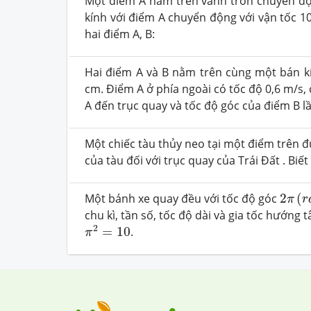
Một điểm A nằm trên vành tròn chuyển độ
kính với điểm A chuyển động với vận tốc 1
hai điểm A, B:
Hai điểm A và B nằm trên cùng một bán k
cm. Điểm A ở phía ngoài có tốc độ 0,6 m/s,
A đến trục quay và tốc độ góc của điểm B l
Một chiếc tàu thủy neo tại một điểm trên đ
của tàu đối với trục quay của Trái Đất . Biế
2
π
(
r
Một bánh xe quay đều với tốc độ góc
2
(
π
r
chu kì, tần số, tốc độ dài và gia tốc hướn
π
2
=
10
2
=
10
.
π