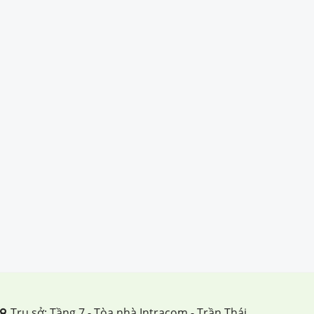
Trụ sở: Tầng 7 - Tòa nhà Intracom - Trần Thái