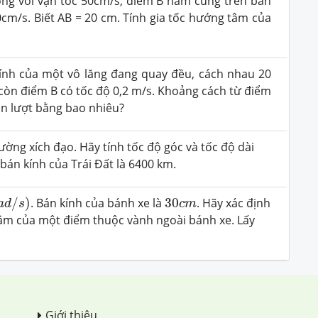
ng với vận tốc 50cm/s, điểm B nằm cùng trên bán
0cm/s. Biết AB = 20 cm. Tính gia tốc hướng tâm của
ính của một vô lăng đang quay đều, cách nhau 20
 còn điểm B có tốc độ 0,2 m/s. Khoảng cách từ điểm
ần lượt bằng bao nhiêu?
ường xích đạo. Hãy tính tốc độ góc và tốc độ dài
t bán kính của Trái Đất là 6400 km.
a
d
/
s
)
30
c
m
/
)
. Bán kính của bánh xe là
30
. Hãy xác định
a
d
s
c
m
g tâm của một điểm thuộc vành ngoài bánh xe. Lấy
Giới thiệu