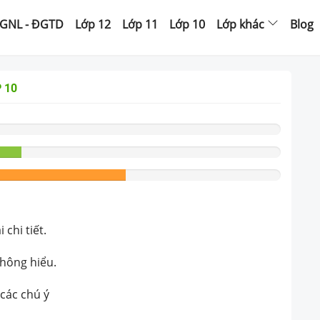
GNL - ĐGTD
Lớp 12
Lớp 11
Lớp 10
Lớp khác
Blog
 10
chi tiết.
không hiểu.
 các chú ý