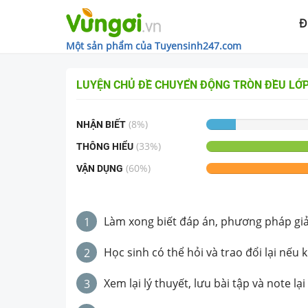
Đ
Một sản phẩm của Tuyensinh247.com
LUYỆN CHỦ ĐỀ
CHUYỂN ĐỘNG TRÒN ĐỀU
LỚP
(
8
%)
NHẬN BIẾT
(
33
%)
THÔNG HIỂU
(
60
%)
VẬN DỤNG
Làm xong biết đáp án, phương pháp giải 
1
Học sinh có thể hỏi và trao đổi lại nếu 
2
Xem lại lý thuyết, lưu bài tập và note lại
3