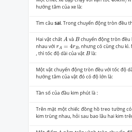
k
m
h
hướng tâm của xe là:
Tìm câu
sai
. Trong chuyển động tròn đều thi
A
B
Hai vật chất
và
chuyển động tròn đều l
A
B
r
A
=
4
r
B
nhau với
=
4
, nhưng có cùng chu kì. 
r
r
B
A
B
, thì tốc độ dài của vật
là:
B
Một vật chuyển động tròn đều với tốc độ dà
hướng tâm của vật đó có độ lớn là:
Tần số của đầu kim phút là :
Trên mặt một chiếc đồng hồ treo tường có 
kim trùng nhau, hỏi sau bao lâu hai kim trê