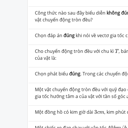
Công thức nào sau đây biểu diễn
không đú
vật chuyển động tròn đều?
Chọn đáp án
đúng
khi nói về vectơ gia tốc 
T
Cho chuyển động tròn đều với chu kì
, bá
T
của vật là:
Chọn phát biểu
đúng
. Trong các chuyển độ
Một vật chuyển động tròn đều với quỹ đạo 
gia tốc hướng tâm a của vật với tần số góc
3
c
m
Một đồng hồ có kim giờ dài
3
, kim phút 
c
m
40
k
m
/
h
Một chiếc xe đạp chạy với vận tốc
40
/