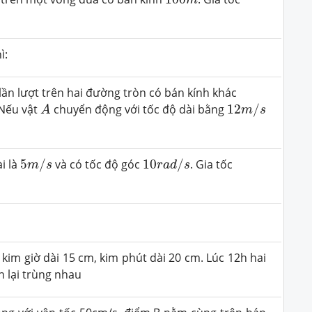
m
̀:
ần lượt trên hai đường tròn có bán kính khác
A
12
m
/
s
Nếu vật
chuyển động với tốc độ dài bằng
12
/
A
m
s
5
m
/
s
10
r
a
d
/
s
i là
5
/
và có tốc độ góc
10
/
. Gia tốc
m
s
r
a
d
s
kim giờ dài 15 cm, kim phút dài 20 cm. Lúc 12h hai
n lại trùng nhau