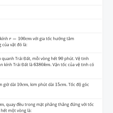
r
=
100
c
m
 kính
=
100
với gia tốc hướng tâm
r
c
m
ủa vật đó là:
90
u quanh Trái Đất, mỗi vòng hết
90
phút. Vệ tinh
6380
k
m
́n kính Trái Đất là
6380
. Vận tốc của vệ tinh có
k
m
10
c
m
15
c
m
 giờ dài
10
, kim phút dài
15
. Tốc độ góc
c
m
c
m
m
, quay đều trong mặt phẳng thẳng đứng với tốc
m
hết một vòng là: