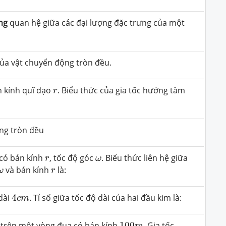
ng
quan hệ giữa các đại lượng đặc trưng của một
của vật chuyển động tròn đều.
r
n kính quĩ đạo
. Biểu thức của gia tốc hướng tâm
r
ng tròn đều
r
ω
có bán kính
, tốc độ góc
. Biểu thức liên hệ giữa
r
ω
ω
r
và bán kính
là:
ω
r
4
c
m
dài
4
. Tỉ số giữa tốc độ dài của hai đầu kim là:
c
m
100
m
trên một vòng đua có bán kính
100
. Gia tốc