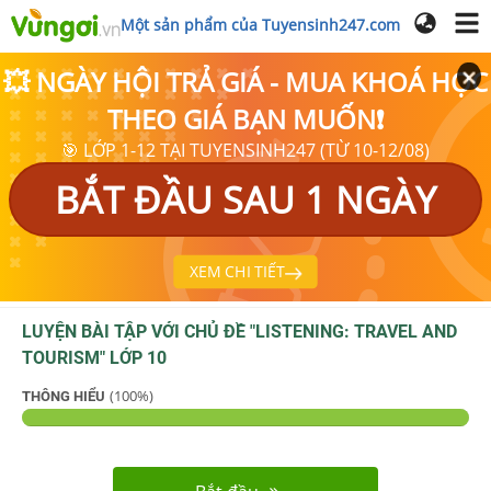
Một sản phẩm của Tuyensinh247.com
💥 NGÀY HỘI TRẢ GIÁ - MUA KHOÁ HỌC
THEO GIÁ BẠN MUỐN❗
🎯 LỚP 1-12 TẠI TUYENSINH247 (TỪ 10-12/08)
BẮT ĐẦU SAU 1 NGÀY
XEM CHI TIẾT
LUYỆN BÀI TẬP VỚI CHỦ ĐỀ "
LISTENING: TRAVEL AND
TOURISM
"
LỚP 10
(
100
%)
THÔNG HIỂU