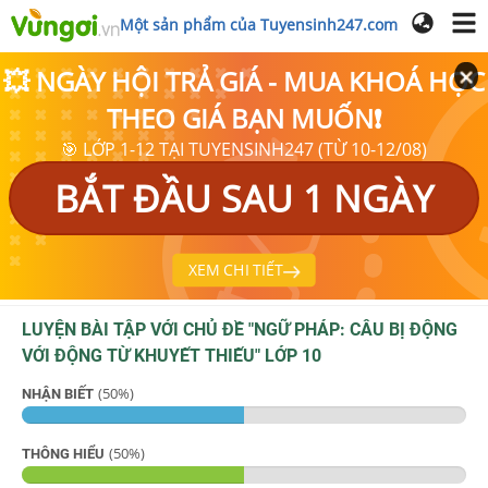
Một sản phẩm của Tuyensinh247.com
💥 NGÀY HỘI TRẢ GIÁ - MUA KHOÁ HỌC
THEO GIÁ BẠN MUỐN❗
🎯 LỚP 1-12 TẠI TUYENSINH247 (TỪ 10-12/08)
BẮT ĐẦU SAU 1 NGÀY
XEM CHI TIẾT
LUYỆN BÀI TẬP VỚI CHỦ ĐỀ "
NGỮ PHÁP: CÂU BỊ ĐỘNG
VỚI ĐỘNG TỪ KHUYẾT THIẾU
"
LỚP 10
(
50
%)
NHẬN BIẾT
(
50
%)
THÔNG HIỂU