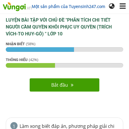
Một sản phẩm của Tuyensinh247.com
LUYỆN BÀI TẬP VỚI CHỦ ĐỀ "
PHÂN TÍCH CHI TIẾT
NGƯỜI CẦM QUYỀN KHÔI PHỤC UY QUYỀN (TRÍCH
VÍCH-TO HUY-GÔ)
"
LỚP 10
(
58
%)
NHẬN BIẾT
(
42
%)
THÔNG HIỂU
Bắt đầu
Làm xong biết đáp án, phương pháp giải chi
1