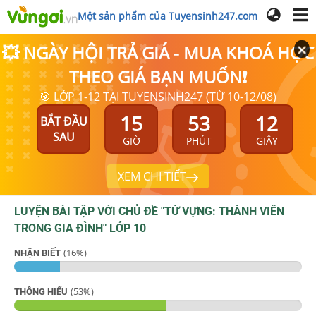
Một sản phẩm của Tuyensinh247.com
💥 NGÀY HỘI TRẢ GIÁ - MUA KHOÁ HỌC
THEO GIÁ BẠN MUỐN❗
🎯 LỚP 1-12 TẠI TUYENSINH247 (TỪ 10-12/08)
15
53
11
BẮT ĐẦU
SAU
GIỜ
PHÚT
GIÂY
XEM CHI TIẾT
LUYỆN BÀI TẬP VỚI CHỦ ĐỀ "
TỪ VỰNG: THÀNH VIÊN
TRONG GIA ĐÌNH
"
LỚP 10
(
16
%)
NHẬN BIẾT
(
53
%)
THÔNG HIỂU