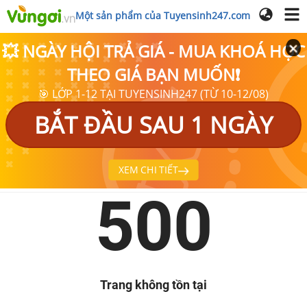
Một sản phẩm của Tuyensinh247.com
💥 NGÀY HỘI TRẢ GIÁ - MUA KHOÁ HỌC
THEO GIÁ BẠN MUỐN❗
🎯 LỚP 1-12 TẠI TUYENSINH247 (TỪ 10-12/08)
BẮT ĐẦU SAU 1 NGÀY
XEM CHI TIẾT
500
Trang không tồn tại