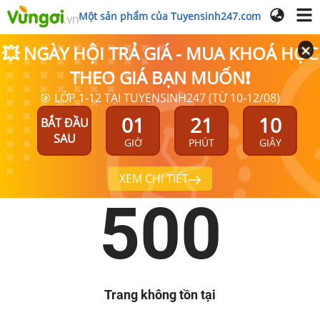
Một sản phẩm của Tuyensinh247.com
💥 NGÀY HỘI TRẢ GIÁ - MUA KHOÁ HỌC
THEO GIÁ BẠN MUỐN❗
🎯 LỚP 1-12 TẠI TUYENSINH247 (TỪ 10-12/08)
01
21
10
BẮT ĐẦU
SAU
GIỜ
PHÚT
GIÂY
XEM CHI TIẾT
500
Trang không tồn tại