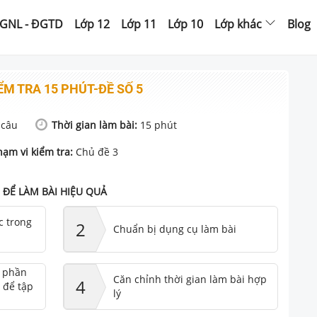
GNL - ĐGTD
Lớp 12
Lớp 11
Lớp 10
Lớp khác
Blog
ỂM TRA 15 PHÚT-ĐỀ SỐ 5
câu
Thời gian làm bài:
15
phút
hạm vi kiểm tra:
Chủ đề 3
ĐỂ LÀM BÀI HIỆU QUẢ
c trong
2
Chuẩn bị dụng cụ làm bài
ư phần
Căn chỉnh thời gian làm bài hợp
4
 để tập
lý