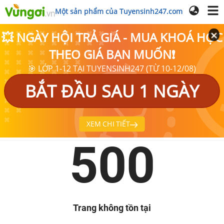
Một sản phẩm của Tuyensinh247.com
💥 NGÀY HỘI TRẢ GIÁ - MUA KHOÁ HỌC
THEO GIÁ BẠN MUỐN❗
🎯 LỚP 1-12 TẠI TUYENSINH247 (TỪ 10-12/08)
BẮT ĐẦU SAU 1 NGÀY
XEM CHI TIẾT
500
Trang không tồn tại