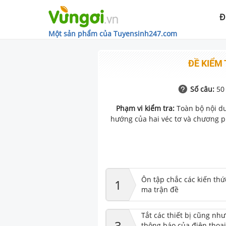
Đ
Một sản phẩm của Tuyensinh247.com
ĐỀ KIỂM 
Số câu:
50
Phạm vi kiểm tra:
Toàn bộ nội du
hướng của hai véc tơ và chương 
Ôn tập chắc các kiến thứ
1
ma trận đề
Tắt các thiết bị cũng nh
3
thông báo của điện thoại