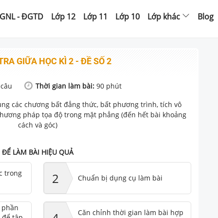
GNL - ĐGTD
Lớp 12
Lớp 11
Lớp 10
Lớp khác
Blog
TRA GIỮA HỌC KÌ 2 - ĐỀ SỐ 2
câu
Thời gian làm bài:
90
phút
ng các chương bất đẳng thức, bất phương trình, tích vô
phương pháp tọa độ trong mặt phẳng (đến hết bài khoảng
cách và góc)
ĐỂ LÀM BÀI HIỆU QUẢ
c trong
2
Chuẩn bị dụng cụ làm bài
ư phần
Căn chỉnh thời gian làm bài hợp
4
 để tập