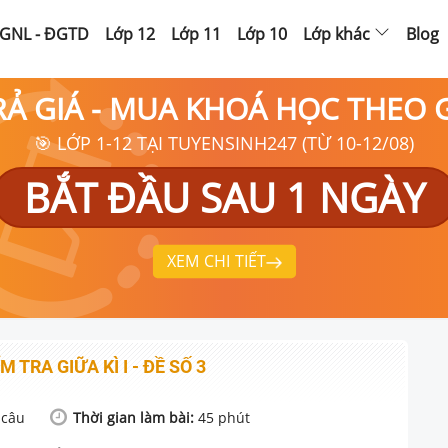
GNL - ĐGTD
Lớp 12
Lớp 11
Lớp 10
Lớp khác
Blog
RẢ GIÁ - MUA KHOÁ HỌC THEO
🎯 LỚP 1-12 TẠI TUYENSINH247 (TỪ 10-12/08)
BẮT ĐẦU SAU 1 NGÀY
XEM CHI TIẾT
M TRA GIỮA KÌ I - ĐỀ SỐ 3
câu
Thời gian làm bài:
45
phút