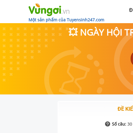
Đ
Một sản phẩm của Tuyensinh247.com
💥 NGÀY HỘI T
ĐỀ KIỂ
Số câu:
30