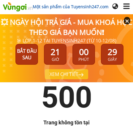
Một sản phẩm của Tuyensinh247.com
💥 NGÀY HỘI TRẢ GIÁ - MUA KHOÁ HỌC
THEO GIÁ BẠN MUỐN❗
🎯 LỚP 1-12 TẠI TUYENSINH247 (TỪ 10-12/08)
21
00
29
BẮT ĐẦU
SAU
GIỜ
PHÚT
GIÂY
XEM CHI TIẾT
500
Trang không tồn tại