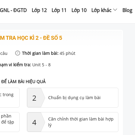
GNL - ĐGTD
Lớp 12
Lớp 11
Lớp 10
Lớp khác
Blog
M TRA HỌC KÌ 2 - ĐỀ SỐ 5
câu
Thời gian làm bài:
45
phút
hạm vi kiểm tra:
Unit 5 - 8
ĐỂ LÀM BÀI HIỆU QUẢ
c trong
2
Chuẩn bị dụng cụ làm bài
ư phần
Căn chỉnh thời gian làm bài hợp
4
 để tập
lý