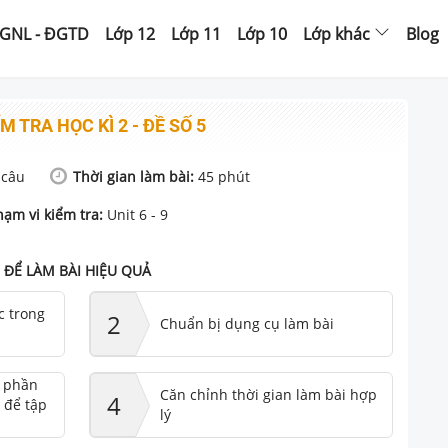
GNL - ĐGTD
Lớp 12
Lớp 11
Lớp 10
Lớp khác
Blog
M TRA HỌC KÌ 2 - ĐỀ SỐ 5
câu
Thời gian làm bài:
45
phút
hạm vi kiểm tra:
Unit 6 - 9
ĐỂ LÀM BÀI HIỆU QUẢ
c trong
2
Chuẩn bị dụng cụ làm bài
ư phần
Căn chỉnh thời gian làm bài hợp
4
 để tập
lý