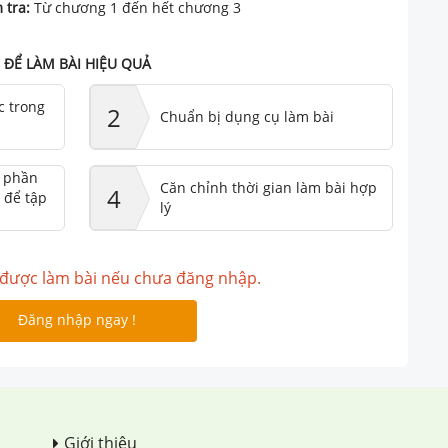
 tra:
Từ chương 1 đến hết chương 3
ĐỂ LÀM BÀI HIỆU QUẢ
c trong
2
Chuẩn bị dụng cụ làm bài
ư phần
Căn chỉnh thời gian làm bài hợp
4
 để tập
lý
được làm bài nếu chưa đăng nhập.
Đăng nhập ngay !
Giới thiệu