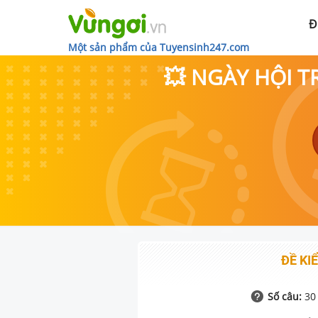
Đ
Một sản phẩm của Tuyensinh247.com
💥 NGÀY HỘI T
ĐỀ KIỂ
Số câu:
30