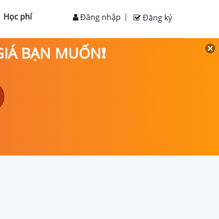
Học phí
Đăng nhập
Đăng ký
 GIÁ BẠN MUỐN❗