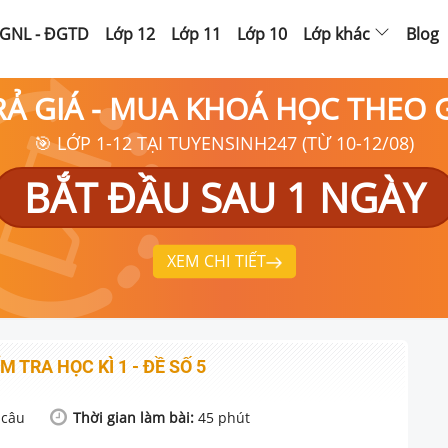
GNL - ĐGTD
Lớp 12
Lớp 11
Lớp 10
Lớp khác
Blog
RẢ GIÁ - MUA KHOÁ HỌC THEO
🎯 LỚP 1-12 TẠI TUYENSINH247 (TỪ 10-12/08)
BẮT ĐẦU SAU 1 NGÀY
XEM CHI TIẾT
M TRA HỌC KÌ 1 - ĐỀ SỐ 5
câu
Thời gian làm bài:
45
phút