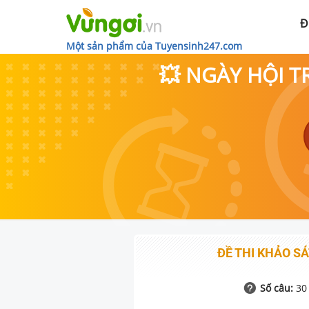
Đ
Một sản phẩm của Tuyensinh247.com
💥 NGÀY HỘI T
ĐỀ THI KHẢO S
Số câu:
30