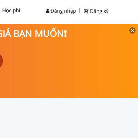
Học phí
Đăng nhập
Đăng ký
 GIÁ BẠN MUỐN❗