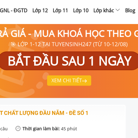
GNL - ĐGTD
Lớp 12
Lớp 11
Lớp 10
Lớp khác
Blog
RẢ GIÁ - MUA KHOÁ HỌC THEO
🎯 LỚP 1-12 TẠI TUYENSINH247 (TỪ 10-12/08)
BẮT ĐẦU SAU 1 NGÀY
XEM CHI TIẾT
ÁT CHẤT LƯỢNG ĐẦU NĂM - ĐỀ SỐ 1
câu
Thời gian làm bài:
45
phút