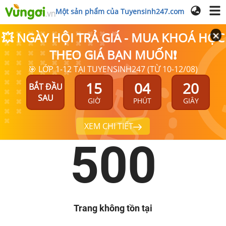
Một sản phẩm của Tuyensinh247.com
💥 NGÀY HỘI TRẢ GIÁ - MUA KHOÁ HỌC
THEO GIÁ BẠN MUỐN❗
🎯 LỚP 1-12 TẠI TUYENSINH247 (TỪ 10-12/08)
15
04
20
BẮT ĐẦU
SAU
GIỜ
PHÚT
GIÂY
XEM CHI TIẾT
500
Trang không tồn tại