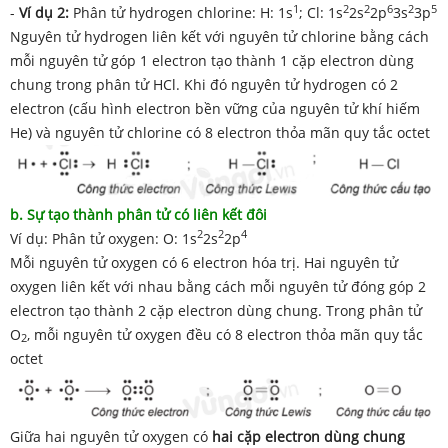
1
2
2
6
2
5
-
Ví dụ 2:
Phân tử hydrogen chlorine: H: 1s
; Cl: 1s
2s
2p
3s
3p
Nguyên tử hydrogen liên kết với nguyên tử chlorine bằng cách
mỗi nguyên tử góp 1 electron tạo thành 1 cặp electron dùng
chung trong phân tử HCl. Khi đó nguyên tử hydrogen có 2
electron (cấu hình electron bền vững của nguyên tử khí hiếm
He) và nguyên tử chlorine có 8 electron thỏa mãn quy tắc octet
b. Sự tạo thành phân tử có liên kết đôi
2
2
4
Ví dụ: Phân tử oxygen: O: 1s
2s
2p
Mỗi nguyên tử oxygen có 6 electron hóa trị. Hai nguyên tử
oxygen liên kết với nhau bằng cách mỗi nguyên tử đóng góp 2
electron tạo thành 2 cặp electron dùng chung. Trong phân tử
O
, mỗi nguyên tử oxygen đều có 8 electron thỏa mãn quy tắc
2
octet
Giữa hai nguyên tử oxygen có
hai cặp electron dùng chung