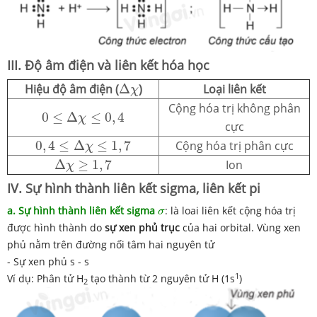
III. Độ âm điện và liên kết hóa học
Δ
χ
Hiệu độ âm điện (
Δ
)
Loại liên kết
χ
Cộng hóa trị không phân
0
≤
Δ
χ
≤
0
,
4
0
≤
Δ
≤
0
,
4
χ
cực
0
,
4
≤
Δ
χ
≤
1
,
7
0
,
4
≤
Δ
≤
1
,
7
Cộng hóa trị phân cực
χ
Δ
χ
≥
1
,
7
Δ
≥
1
,
7
Ion
χ
IV. Sự hình thành liên kết sigma, liên kết pi
σ
a. Sự hình thành liên kết sigma
: là loai liên kết cộng hóa trị
σ
được hình thành do
sự xen phủ trục
của hai orbital. Vùng xen
phủ nằm trên đường nối tâm hai nguyên tử
- Sự xen phủ s - s
1
Ví dụ: Phân tử H
tạo thành từ 2 nguyên tử H (1s
)
2