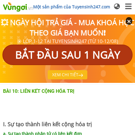
Một sản phẩm của Tuyensinh247.com
💥 NGÀY HỘI TRẢ GIÁ - MUA KHOÁ HỌC
THEO GIÁ BẠN MUỐN❗
🎯 LỚP 1-12 TẠI TUYENSINH247 (TỪ 10-12/08)
BẮT ĐẦU SAU 1 NGÀY
XEM CHI TIẾT
BÀI 10: LIÊN KẾT CỘNG HÓA TRỊ
I. Sự tạo thành liên kết cộng hóa trị
a. Sự tạo thành phân tử có liên kết đơn