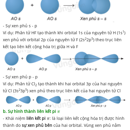
- Sự xen phủ s - p
1
Ví dụ: Phân tử HF tạo thành khi orbital 1s của nguyên tử H (1s
)
2
5
xen phủ với orbital 2p của nguyên tử F (2s
2p
) theo trục liên
kết tạo liên kết cộng hóa trị giữa H và F
- Sự xen phủ p - p
Ví dụ: Phân tử Cl
tạo thành khi hai orbital 3p của hai nguyên
2
2
5
tử Cl (3s
3p
) xen phủ theo trục liên kết của hai nguyên tử Cl
π
b. Sự hình thành liên kết pi
π
π
- Khái niệm
liên kết pi
: là loại liên kết cộng hóa trị được hình
π
thành do
sự xen phủ bên
của hai orbital. Vùng xen phủ nằm