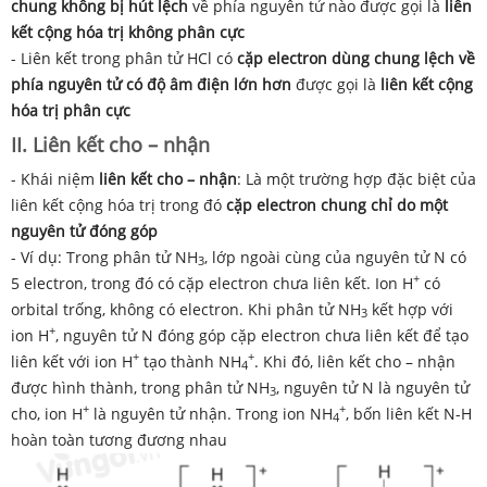
chung không bị hút lệch
về phía nguyên tử nào được gọi là
liên
kết cộng hóa trị không phân cực
- Liên kết trong phân tử HCl có
cặp electron dùng chung lệch về
phía nguyên tử có độ âm điện lớn hơn
được gọi là
liên kết cộng
hóa trị phân cực
II. Liên kết cho – nhận
- Khái niệm
liên kết cho – nhận
: Là một trường hợp đặc biệt của
liên kết cộng hóa trị trong đó
cặp electron chung chỉ do một
nguyên tử đóng góp
- Ví dụ: Trong phân tử NH
, lớp ngoài cùng của nguyên tử N có
3
+
5 electron, trong đó có cặp electron chưa liên kết. Ion H
có
orbital trống, không có electron. Khi phân tử NH
kết hợp với
3
+
ion H
, nguyên tử N đóng góp cặp electron chưa liên kết để tạo
+
+
liên kết với ion H
tạo thành NH
. Khi đó, liên kết cho – nhận
4
được hình thành, trong phân tử NH
, nguyên tử N là nguyên tử
3
+
+
cho, ion H
là nguyên tử nhận. Trong ion NH
, bốn liên kết N-H
4
hoàn toàn tương đương nhau