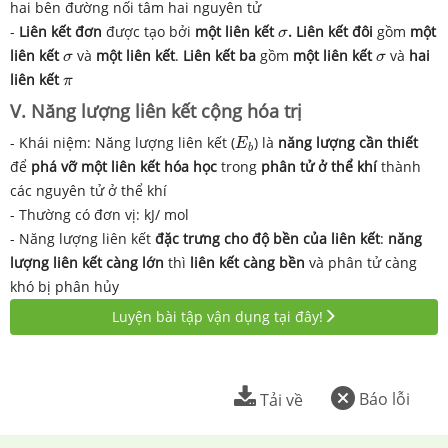
hai bên đường nối tâm hai nguyên tử
σ
-
Liên kết đơn
được tạo bởi
một liên kết
.
Liên kết đôi
gồm
một
σ
σ
σ
liên kết
và
một liên kết
.
Liên kết ba
gồm
một liên kết
và
hai
σ
σ
π
liên kết
π
V. Năng lượng liên kết cộng hóa trị
E
b
- Khái niệm: Năng lượng liên kết (
) là
năng lượng cần thiết
E
b
để
phá vỡ một liên kết hóa học
trong
phân tử ở thể khí
thành
các nguyên tử ở thể khí
- Thường có đơn vị: kJ/ mol
- Năng lượng liên kết
đặc trưng cho độ bền của liên kết
:
năng
lượng liên kết càng lớn
thì
liên kết càng bền
và phân tử càng
khó bị phân hủy
Luyện bài tập vận dụng tại đây!
Báo lỗi
Tải về