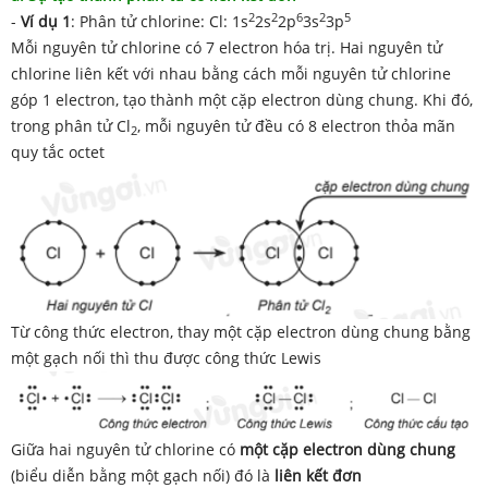
2
2
6
2
5
-
Ví dụ 1
: Phân tử chlorine: Cl: 1s
2s
2p
3s
3p
Mỗi nguyên tử chlorine có 7 electron hóa trị. Hai nguyên tử
chlorine liên kết với nhau bằng cách mỗi nguyên tử chlorine
góp 1 electron, tạo thành một cặp electron dùng chung. Khi đó,
trong phân tử Cl
, mỗi nguyên tử đều có 8 electron thỏa mãn
2
quy tắc octet
Từ công thức electron, thay một cặp electron dùng chung bằng
một gạch nối thì thu được công thức Lewis
Giữa hai nguyên tử chlorine có
một cặp electron dùng chung
(biểu diễn bằng một gạch nối) đó là
liên kết đơn