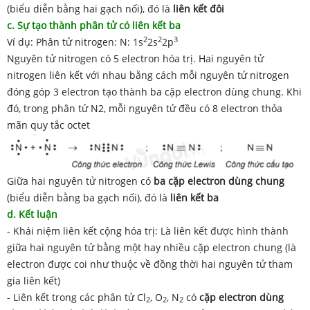
(biểu diễn bằng hai gạch nối), đó là
liên kết đôi
c. Sự tạo thành phân tử có liên kết ba
2
2
3
Ví dụ: Phân tử nitrogen: N: 1s
2s
2p
Nguyên tử nitrogen có 5 electron hóa trị. Hai nguyên tử
nitrogen liên kết với nhau bằng cách mỗi nguyên tử nitrogen
đóng góp 3 electron tạo thành ba cặp electron dùng chung. Khi
đó, trong phân tử N2, mỗi nguyên tử đều có 8 electron thỏa
mãn quy tắc octet
Giữa hai nguyên tử nitrogen có
ba cặp electron dùng chung
(biểu diễn bằng ba gạch nối), đó là
liên kết ba
d. Kết luận
- Khái niệm liên kết cộng hóa trị: Là liên kết được hình thành
giữa hai nguyên tử bằng một hay nhiều cặp electron chung (là
electron được coi như thuộc về đồng thời hai nguyên tử tham
gia liên kết)
- Liên kết trong các phân tử Cl
, O
, N
có
cặp
electron dùng
2
2
2